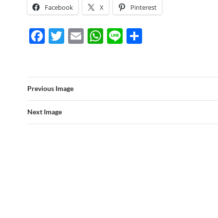
Facebook
X
Pinterest
F
T
E
W
Li
S
ac
w
m
h
n
h
e
itt
ail
at
e
ar
b
er
s
e
Previous Image
o
A
o
p
Next Image
k
p