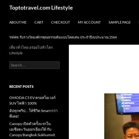
Skip
Search
Toptotravel.com Lifestyle
to
content
ABOUT ME
CART
CHECKOUT
MY ACCOUNT
SAMPLE PAGE
รฟฟท. รับรางวัลองค์กรคุณธรรมต้นแบบโดดเด่น ประจำปีงบประมาณ 2564
เที่ยวทั่วไทย อร่อยไปทั่วโลก
Lifestyle
Search
for:
RECENT POSTS
OMODA C5 EV ครอสโอเวอร์
SUV ไฟฟ้า 100%
อัปทุกทริป… ให้ชีวิต Smart กว่า
ที่เคย!
Canopy เปิดตัวครั้งแรกใน
เอเชียตะวันออกเฉียงใต้ กับ
Canopy Bangkok Sukhumvit