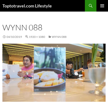
Skip
Search
Toptotravel.com Lifestyle
to
PRIMAR
content
MENU
WYNN 088
04/10/2019
1920 × 1080
WYNN 088