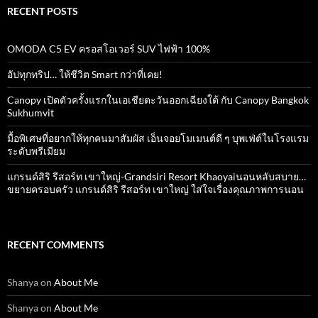
RECENT POSTS
OMODA C5 EV ครอสโอเวอร์ SUV ไฟฟ้า 100%
อัปทุกทริป… ให้ชีวิต Smart กว่าที่เคย!
Canopy เปิดตัวครั้งแรกในเอเชียตะวันออกเฉียงใต้ กับ Canopy Bangkok
Sukhumvit
มื้อพิเศษที่อยากให้ทุกคนมาสัมผัส เอ็นจอยโมเมนต์ดี ๆ บุพเฟ่ต์ในโรงแรม
ระดับพรีเมียม
แกรนด์สิริ​ รีสอร์ท​ เขาใหญ่​-Grandsiri​ Resort​ Khaoyaiนอนหลับสบาย…
ขยายครอบครัว แกรนด์สิริ รีสอร์ท เขาใหญ่ ใส่ใจเรื่องคุณภาพการนอน
RECENT COMMENTS
Shanya
on
About Me
Shanya
on
About Me