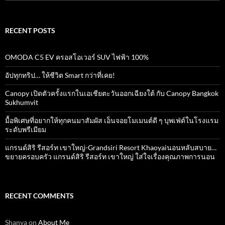
for:
RECENT POSTS
OMODA C5 EV ครอสโอเวอร์ SUV ไฟฟ้า 100%
อัปทุกทริป… ให้ชีวิต Smart กว่าที่เคย!
Canopy เปิดตัวครั้งแรกในเอเชียตะวันออกเฉียงใต้ กับ Canopy Bangkok
Sukhumvit
มื้อพิเศษที่อยากให้ทุกคนมาสัมผัส เอ็นจอยโมเมนต์ดี ๆ บุพเฟ่ต์ในโรงแรม
ระดับพรีเมียม
แกรนด์สิริ​ รีสอร์ท​ เขาใหญ่​-Grandsiri​ Resort​ Khaoyaiนอนหลับสบาย…
ขยายครอบครัว แกรนด์สิริ รีสอร์ท เขาใหญ่ ใส่ใจเรื่องคุณภาพการนอน
RECENT COMMENTS
Shanya
on
About Me