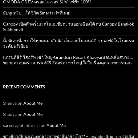
OMODA C5 EV ครอสโอเวอร์ SUV ไฟฟ้า 100%
อัปทุกทริป… ให้ชีวิต Smart กว่าที่เคย!
Canopy เปิดตัวครั้งแรกในเอเชียตะวันออกเฉียงใต้ กับ Canopy Bangkok
Sukhumvit
มื้อพิเศษที่อยากให้ทุกคนมาสัมผัส เอ็นจอยโมเมนต์ดี ๆ บุพเฟ่ต์ในโรงแรม
ระดับพรีเมียม
แกรนด์สิริ​ รีสอร์ท​ เขาใหญ่​-Grandsiri​ Resort​ Khaoyaiนอนหลับสบาย…
ขยายครอบครัว แกรนด์สิริ รีสอร์ท เขาใหญ่ ใส่ใจเรื่องคุณภาพการนอน
RECENT COMMENTS
Shanya
on
About Me
Shanya
on
About Me
sareerapat intarsiri
on
About Me
ชาเขียวญี่ปุ่นแท้แตกต่างจากชาอื่นอย่างไร?? – jinglebelltour
on
จุดเริ่ม