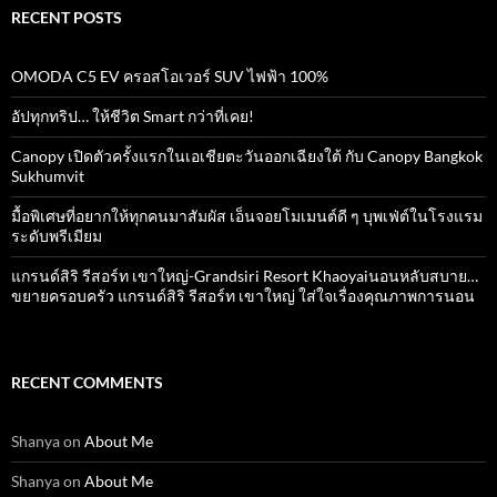
RECENT POSTS
OMODA C5 EV ครอสโอเวอร์ SUV ไฟฟ้า 100%
อัปทุกทริป… ให้ชีวิต Smart กว่าที่เคย!
Canopy เปิดตัวครั้งแรกในเอเชียตะวันออกเฉียงใต้ กับ Canopy Bangkok
Sukhumvit
มื้อพิเศษที่อยากให้ทุกคนมาสัมผัส เอ็นจอยโมเมนต์ดี ๆ บุพเฟ่ต์ในโรงแรม
ระดับพรีเมียม
แกรนด์สิริ​ รีสอร์ท​ เขาใหญ่​-Grandsiri​ Resort​ Khaoyaiนอนหลับสบาย…
ขยายครอบครัว แกรนด์สิริ รีสอร์ท เขาใหญ่ ใส่ใจเรื่องคุณภาพการนอน
RECENT COMMENTS
Shanya
on
About Me
Shanya
on
About Me