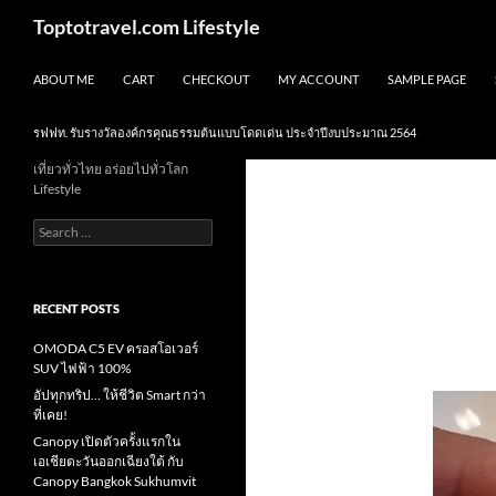
Skip
Search
Toptotravel.com Lifestyle
to
content
ABOUT ME
CART
CHECKOUT
MY ACCOUNT
SAMPLE PAGE
รฟฟท. รับรางวัลองค์กรคุณธรรมต้นแบบโดดเด่น ประจำปีงบประมาณ 2564
เที่ยวทั่วไทย อร่อยไปทั่วโลก
Lifestyle
Search
for:
RECENT POSTS
OMODA C5 EV ครอสโอเวอร์
SUV ไฟฟ้า 100%
อัปทุกทริป… ให้ชีวิต Smart กว่า
ที่เคย!
Canopy เปิดตัวครั้งแรกใน
เอเชียตะวันออกเฉียงใต้ กับ
Canopy Bangkok Sukhumvit