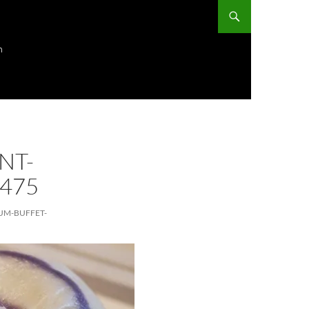
ก
NT-
475
UM-BUFFET-