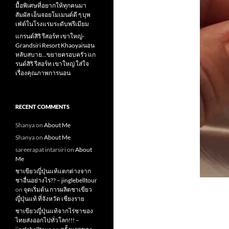
มื้อพิเศษที่อยากให้ทุกคนมา
สัมผัส เอ็นจอยโมเมนต์ดี ๆ บุพ
เฟ่ต์ในโรงแรมระดับพรีเมียม
แกรนด์สิริ​ รีสอร์ท​ เขาใหญ่​-
Grandsiri​ Resort​ Khaoyaiนอน
หลับสบาย…ขยายครอบครัว แก
รนด์สิริ รีสอร์ท เขาใหญ่ ใส่ใจ
เรื่องคุณภาพการนอน
RECENT COMMENTS
Shanya
on
About Me
Shanya
on
About Me
sareerapat intarsiri
on
About
Me
ชาเขียวญี่ปุ่นแท้แตกต่างจาก
ชาอื่นอย่างไร?? – jinglebelltour
on
จุดเริ่มต้น การผลิตชาเขียว
ญี่ปุ่นแท้ ที่จังหวัด เชียงราย
ชาเขียวญี่ปุ่นแท้จากไร่ชาของ
ไทยส่งออกไปทั่วโลก!!! –