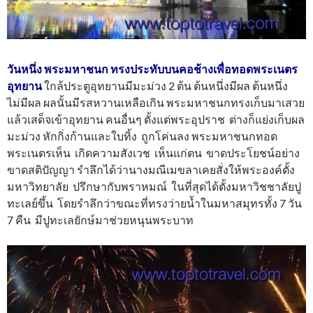
วันหนึ่ง พระมหาชนก ทรงประทับบนคอช้างเพื่อทอดพระเนตร
อุทยาน
ใกล้ประตูอุทยานมีมะม่วง 2 ต้น ต้นหนึ่งมีผล ต้นหนึ่ง
ไม่มีผล ผลนั้นมีรสหวานเหลือเกิน พระมหาชนกทรงเก็บมาเสวย
แล้วเสด็จเข้าอุทยาน คนอื่นๆ ตั้งแต่พระอุปราช ต่างก็แย่งเก็บผล
มะม่วง หักกิ่งก้านและใบทิ้ง ถูกโค่นลง พระมหาชนกทอด
พระเนตรเห็น เกิดความสังเวช เห็นแก่ตน ขาดประโยชน์อย่าง
ขาดสติปัญญา รำลึกได้ว่านางมณีเมขลาเคยสั่งให้พระองค์ตั้ง
มหาวิทยาลัย ปรึกษากับพราหมณ์ ในที่สุดได้ตั้งมหาวิชชาลัยปู
ทะเลย์ขึ้น โดยรำลึกว่าขณะที่ทรงว่ายน้ำในมหาสมุทรทั้ง 7 วัน
7 คืน มีปูทะเลยักษ์มาช่วยหนุนพระบาท