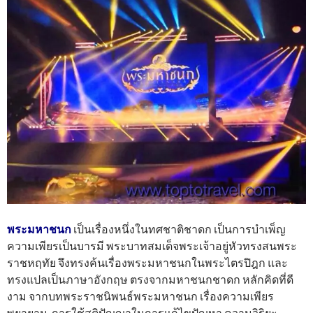
พระมหาชนก
เป็นเรื่องหนึ่งในทศชาติชาดก เป็นการบำเพ็ญ
ความเพียรเป็นบารมี พระบาทสมเด็จพระเจ้าอยู่หัวทรงสนพระ
ราชหฤทัย จึงทรงค้นเรื่องพระมหาชนกในพระไตรปิฎก และ
ทรงแปลเป็นภาษาอังกฤษ ตรงจากมหาชนกชาดก หลักคิดที่ดี
งาม จากบทพระราชนิพนธ์พระมหาชนก เรื่องความเพียร
พยายาม การใช้สติปัญญาในการแก้ไขปัญหา ความวิริยะ