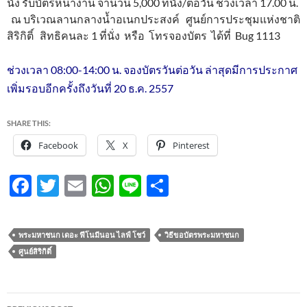
นั่ง รับบัตรหน้างาน จำนวน 5,000 ที่นั่ง/ต่อวัน ช่วงเวลา 17.00 น.
ณ บริเวณลานกลางน้ำอเนกประสงค์ ศูนย์การประชุมแห่งชาติ
สิริกิติ์ สิทธิคนละ 1 ที่นั่ง หรือ โทรจองบัตร ได้ที่ Bug 1113
ช่วงเวลา 08:00-14:00 น.
จองบัตรวันต่อวัน ล่าสุดมีการประกาศ
เพิ่มรอบอีกครั้งถึงวันที่ 20 ธ.ค. 2557
SHARE THIS:
Facebook
X
Pinterest
F
T
E
W
Li
S
ac
w
m
h
n
h
e
itt
ail
at
e
ar
พระมหาชนก เดอะ ฟีโนมีนอน ไลฟ์ โชว์
วิธีขอบัตรพระมหาชนก
b
er
s
e
ศูนย์สิริกิติ์
o
A
o
p
Post