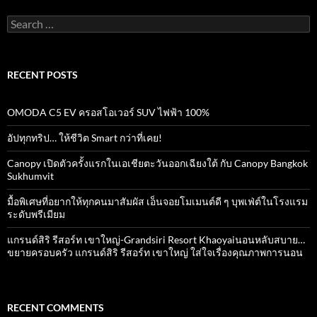
Search
for:
RECENT POSTS
OMODA C5 EV ครอสโอเวอร์ SUV ไฟฟ้า 100%
อัปทุกทริป… ให้ชีวิต Smart กว่าที่เคย!
Canopy เปิดตัวครั้งแรกในเอเชียตะวันออกเฉียงใต้ กับ Canopy Bangkok
Sukhumvit
มื้อพิเศษที่อยากให้ทุกคนมาสัมผัส เอ็นจอยโมเมนต์ดี ๆ บุพเฟ่ต์ในโรงแรม
ระดับพรีเมียม
แกรนด์สิริ​ รีสอร์ท​ เขาใหญ่​-Grandsiri​ Resort​ Khaoyaiนอนหลับสบาย…
ขยายครอบครัว แกรนด์สิริ รีสอร์ท เขาใหญ่ ใส่ใจเรื่องคุณภาพการนอน
RECENT COMMENTS