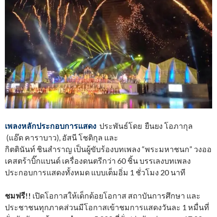
เพลงหลักประกอบการแสดง
ประพันธ์โดย ยืนยง โอภากุล
(แอ๊ด คาราบาว), อัสนี โชติกุล และ
กิตตินันท์
ชินสำราญ เป็นผู้ขับร้องบทเพลง “พระมหาชนก” วงออ
เคสตร้าบิ๊กแบนด์ เครื่องดนตรีกว่า 60 ชิ้น บรรเลงบทเพลง
ประกอบการแสดงทั้งหมด แบบเต็มอิ่ม 1 ชั่วโมง 20 นาที
ชมฟรี!!
เปิดโอกาสให้เด็กด้อยโอกาส สถาบันการศึกษา และ
ประชาชนทุกภาคส่วนมีโอกาสเข้าชมการแสดงวันละ 1 หมื่นที่