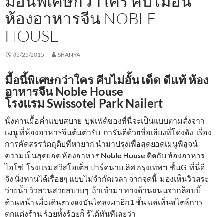
มื้อนี้พิเศษกว่าใคร คีบไม่อั้น
ห้องอาหารจีน NOBLE
HOUSE
05/25/2015
SHANYA
มื้อนี้พิเศษกว่าใคร คีบไม่อั้น เด็ด ดีแท้ ห้อง
อาหารจีน Noble House
โรงแรม Swissotel Park Nailert
นั่งทานมื้อค่ำแบบสบาย บุฟเฟ่ต์ของที่นี่จะเป็นแบบตามสั่งจาก
เมนู ที่ห้องอาหารจีนต้นตำรับ การันตีด้วยชื่อเสียงที่โด่งดัง เรื่อง
การคัดสรรวัตถุดิบที่หายาก นำมาปรุงเพื่อสุดยอดเมนูพิสูจน์
ความเป็นสุดยอด ห้องอาหาร
Noble House
ติดกับ ห้องอาหาร
ไอโซ่ โรงแรมสวิสโฮเต็ล ปาร์คนายเลิศ กรุงเทพฯ ชั้นG ที่นี่ดี
จัง นั่งทานได้เรื่อยๆ แบบไม่จำกัดเวลา จากจุดนี้ มองเห็นวิวสระ
ว่ายน้ำ วิวสวนสวยสบายๆ ถ้าเข้ามา ทางด้านถนนจากล็อบบี้
ด้านหน้า เมื่อเดินตรงลงบันไดลงมาอีก1 ชั้น แค่เห็นสไตล์การ
ตกแต่งร้าน ร้อยทั้งร้อยก็ รู้ได้ทันทีเลยว่า