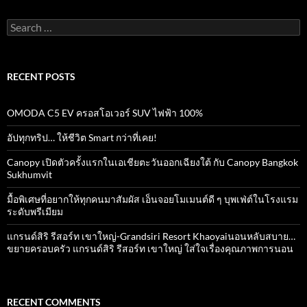
Search
for:
RECENT POSTS
OMODA C5 EV ครอสโอเวอร์ SUV ไฟฟ้า 100%
อัปทุกทริป… ให้ชีวิต Smart กว่าที่เคย!
Canopy เปิดตัวครั้งแรกในเอเชียตะวันออกเฉียงใต้ กับ Canopy Bangkok
Sukhumvit
มื้อพิเศษที่อยากให้ทุกคนมาสัมผัส เอ็นจอยโมเมนต์ดี ๆ บุพเฟ่ต์ในโรงแรม
ระดับพรีเมียม
แกรนด์สิริ​ รีสอร์ท​ เขาใหญ่​-Grandsiri​ Resort​ Khaoyaiนอนหลับสบาย…
ขยายครอบครัว แกรนด์สิริ รีสอร์ท เขาใหญ่ ใส่ใจเรื่องคุณภาพการนอน
RECENT COMMENTS