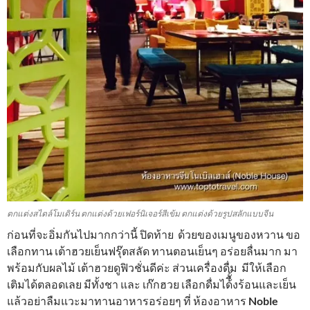
ตกแต่งสไตล์โมเดิร์น ตกแต่งด้วยเฟอร์นิเจอร์สีเข้ม ตกแต่งด้วยรูปสลักแบบจีน
ก่อนที่จะอิ่มกันไปมากกว่านี้ ปิดท้าย ด้วยของเมนูของหวาน ขอ
เลือกทาน เต้าฮวยเย็นฟรุ๊ตสลัด ทานตอนเย็นๆ อร่อยลื่นมาก มา
พร้อมกับผลไม้ เต้าฮวยดูฟิวชั่นดีค่ะ ส่วนเครื่องดื่ม มีให้เลือก
เติมได้ตลอดเลย มีทั้งชา และ เก๊กฮวย เลือกดื่มได้ืั้งร้อนและเย็น
แล้วอย่าลืมแวะมาทานอาหารอร่อยๆ ที่ ห้องอาหาร
Noble