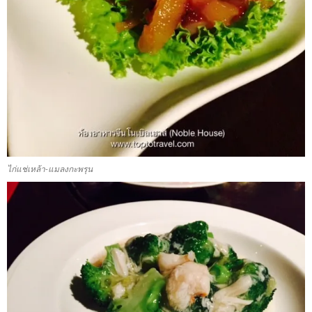
ไก่แช่เหล้า-แมลงกะพรุน