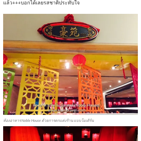
แล้ว+++บอกได้เลยรสชาติประทับใจ
ห้องอาหาร Noble House ด้วยการตกแต่งร้าน แบบโมเดิร์น