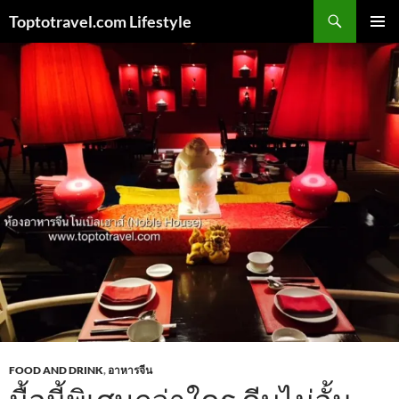
Skip
Search
Toptotravel.com Lifestyle
to
PRIMAR
content
MENU
FOOD AND DRINK
,
อาหารจีน