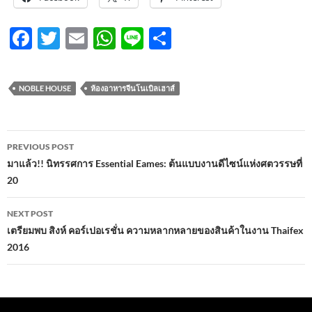
F
T
E
W
Li
S
ac
w
m
h
n
h
e
itt
ail
at
e
ar
NOBLE HOUSE
ห้องอาหารจีนโนเบิลเฮาส์
b
er
s
e
o
A
Post
o
p
PREVIOUS POST
navigation
มาแล้ว!! นิทรรศการ Essential Eames: ต้นแบบงานดีไซน์แห่งศตวรรษที่
k
p
20
NEXT POST
เตรียมพบ สิงห์ คอร์เปอเรชั่น ความหลากหลายของสินค้าในงาน Thaifex
2016