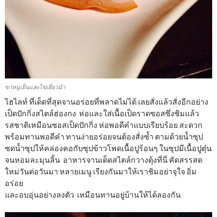
ขาหมูเย็นและไข่เยี่ยวม้า
ไฮไลท์ ที่เด็ดที่สุดจานอร่อยที่พลาดไม่ได้ เลยสั่งแล้วสั่งอีกอย่าง
เป็ดปักกิ่งสไตล์ฮ่องกง ห่อและใส่เนื้อเป็ดราดซอสซึ่งชิมแล้ว
รสชาติเหมือนซอสเป็ดปักกิ่ง ห่อพอดีคำแบบเรียบร้อย สะดวก
พร้อมทานพอดีคำ ทานง่ายอร่อยจนต้องสั่งซ้ำ ตามด้วยน้ำซุป
ซดน้ำซุปให้คล่องคอกับซุปข้าวโพดเนื้อปูร้อนๆ ในซุปมีเนื้อปูตุ๋น
จนหอมละมุนลิ้น อาหารจานเด็ดสไตล์กวางตุ้งที่นี่ คัดสรรสด
ใหม่วันต่อวันมา หลายเมนู เรียงกันมาให้เราชิมอย่าจุใจ อิ่ม
อร่อย
และอบอุ่นอย่างลงตัว เหมือนทานอยู่บ้านให้ได้ลองกัน