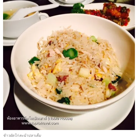
ข้าวผัดไก่ คะน้าปลาเค็ม