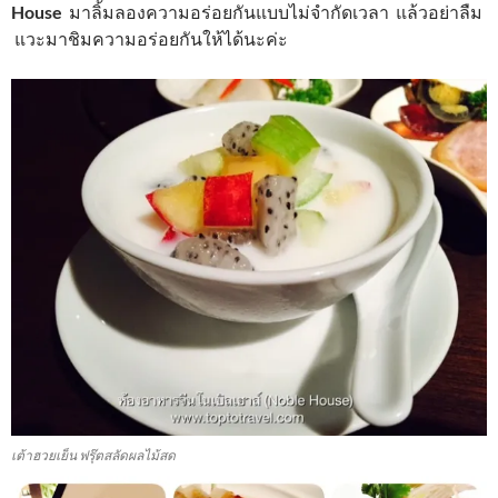
House
มาลิ้มลองความอร่อยกันแบบไม่จำกัดเวลา แล้วอย่าลืม
แวะมาชิมความอร่อยกันให้ได้นะค่ะ
เต้าฮวยเย็น ฟรุ๊ตสลัดผลไม้สด