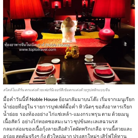
สไตล์โมเดิร์น ตกแต่งด้วยเฟอร์นิเจอร์สีเข้มตกแต่งด้วยรูปสลักแบบจีน
มื้อค่ำวันนี้ที่
Noble House
ย้อนกลัมมาบนโต๊ะ เริ่มจากเมนูเรียก
น้ำย่อยที่อยู่ใน รายการบุฟเฟ่ต์มื้อค่ำ หิวนิดๆ ขอสั่งอาหารเรียก
น้ำย่อย รองท้องอย่าง ไก่แช่เหล้า-แมงกระพรุน ตาม ด้วยเมนู
เนื้อสัตว์ อย่างไก่ทอดซอสมะนาว ซุปข้นทะเลเสฉวนรส
กลมกล่อมของเนื้อกุ้งลายเสือตัวโตผัดพริกเกลือ จานนี้สวยและ
อร่อย สุดคุ้มจริงๆ กุ้ง ตัวใหญ่มาก ปรุงสุกใหม่ๆ เสิร์ฟให้ทาน