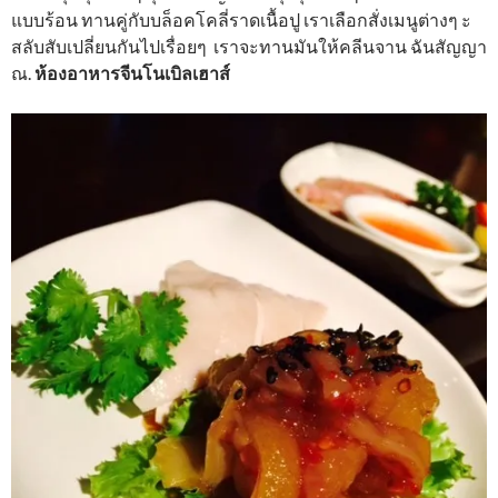
แบบร้อน ทานคู่กับบล็อคโคลี่ราดเนื้อปู เราเลือกสั่งเมนูต่างๆ ะ
สลับสับเปลี่ยนกันไปเรื่อยๆ เราจะทานมันให้คลีนจาน ฉันสัญญา
ณ.
ห้องอาหารจีนโนเบิลเฮาส์