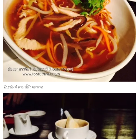
โกยซีหมื่่ จานนี้ห้ามพลาด