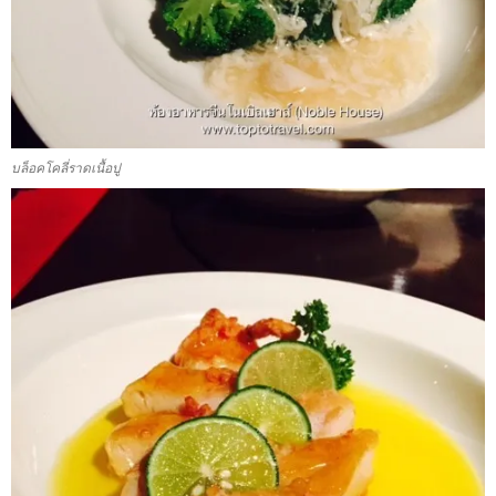
บล็อคโคลี่ราดเนื้อปู