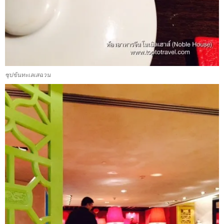
ซุปข้นทะเลเสฉวน