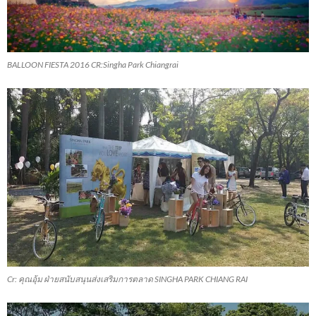
BALLOON FIESTA 2016 CR:Singha Park Chiangrai
Cr: คุณอุ้ม ฝ่ายสนับสนุนส่งเสริมการตลาด SINGHA PARK CHIANG RAI