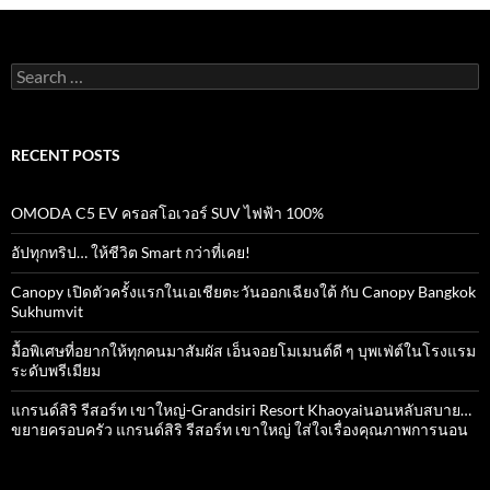
Search
for:
RECENT POSTS
OMODA C5 EV ครอสโอเวอร์ SUV ไฟฟ้า 100%
อัปทุกทริป… ให้ชีวิต Smart กว่าที่เคย!
Canopy เปิดตัวครั้งแรกในเอเชียตะวันออกเฉียงใต้ กับ Canopy Bangkok
Sukhumvit
มื้อพิเศษที่อยากให้ทุกคนมาสัมผัส เอ็นจอยโมเมนต์ดี ๆ บุพเฟ่ต์ในโรงแรม
ระดับพรีเมียม
แกรนด์สิริ​ รีสอร์ท​ เขาใหญ่​-Grandsiri​ Resort​ Khaoyaiนอนหลับสบาย…
ขยายครอบครัว แกรนด์สิริ รีสอร์ท เขาใหญ่ ใส่ใจเรื่องคุณภาพการนอน