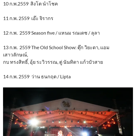
10 ก.พ.2559 สิงโต นำโชค
11 ก.พ. 2559 เอ๊ะ จิรากร
12 ก.พ. 2559 Season five / แหนม รณเดช / ลุลา
13 ก.พ. 2559 The Old School Show: ตุ๊ก วิยะดา, แอม
เสาวลักษณ์,
กบ ทรงสิทธิ์, อุ้ย ระวิวรรณ, ตู่ นันทิดา แก้วบัวสาย
14 ก.พ. 2559 ว่าน ธนกฤต / Lipta