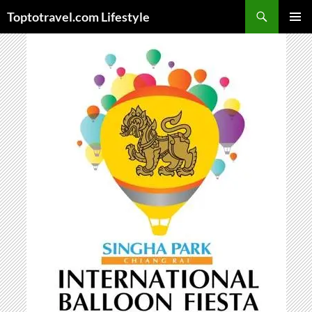
Skip
Search
Toptotravel.com Lifestyle
to
PRIMAR
content
MENU