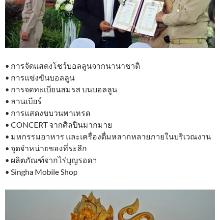
• การจัดแสดงโชว์บอลลูนจากนานาชาติ
• การแข่งขันบอลลูน
• การจดทะเบียนสมรส บนบอลลูน
• ลานเบียร์
• การแสดงขบวนพาเหรด
• CONCERT จากศิลปินมากมาย
• มหกรรมอาหาร และเครื่องดื่มหลากหลายภายในบริเวณงาน
• จุดจำหน่ายของที่ระลึก
• ผลิตภัณฑ์จากไร่บุญรอดฯ
• Singha Mobile Shop