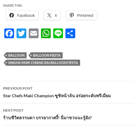
SHARE THIS:
Facebook
X
Pinterest
F
T
E
W
Li
S
ac
w
m
h
n
h
e
itt
ail
at
e
ar
BALLOON
BALLOON FIESTA
b
er
s
e
SINGHA PARK CHIANG RAI BALLOON FIESTA
o
A
o
p
Post
PREVIOUS POST
k
p
navigation
Star Chefs Maki Champion ซูชิหน้าล้น อร่อยระดับพรีเมี่ยม
NEXT POST
ร้านชีวิตธรรมดา บรรยากาศงี้! นี่มาชวนนะรู้ยัง?