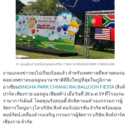
Cr: คุณอุ้ม ฝ่ายสนับสนุนส่งเสริมการตลาด SINGHA PARK CHIANG RAI
งานแถลงข่าวจบไปเรียบร้อยแล้ว สำหรับเทศกาลที่หลายคนรอ
คอย เทศกาลบอลลูนนานาชาติที่ยิ่งใหญ่ที่สุดในภูมิภาค
อาเซียน
SINGHA PARK CHIANG RAI BALLOON FIESTA
(สิงห์
ปาร์ค เชียงราย บอลลูน เฟียสต้า) เมื่อวันที่ 28 ม.ค.59 ที่โรงแรม
รามาการ์เด้นส์ โดยคุณรังสฤษดิ์ ลักษิตานนท์ รองกรรมการผู้
จัดการใหญ่อาวุโส บริษัท สิงห์ คอร์เปอเรชั่น จำกัด พร้อมคุณ
พงษ์รัตน์ เหลืองธำรงเจริญ กรรมการผู้จัดการ บริษัท สิงห์ปาร์ค
เชียงราย จำกัด