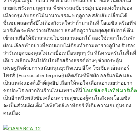
หากคุณไม่รู้มาก่อนว่าชีวิตมันง่ายขึ้นเยอะ มาชมสวนดอกไม้
สวยสะพรั่งตามฤดูกาล พืชพรรณเขียวชอุ่ม ปอดแห่งใหม่ของ
เมืองกรุง กับดอกไม้นานาพรรณ 5 ฤดูกาล สลับสับเปลี่ยนได้
ชื่นชมตลอดทั้งปีไม่ต้องกังวลใจว่าถ้ามาเดินที่ โอเอซิส ครีเอทีฟ
มาร์เก็ต จะท้องว่างหรือเหงา ลองคิดดูว่าวันหยุดสุดสัปดาห์ ตื่น
เช้ามาเพื่อให้มีเวลาแวะไปชมสวนดอกไม้ ลองใช้เวลาในวันพัก
ผ่อน เลือกทำอย่างที่ชอบแบบไม่ต้องทำตามตารางดูบ้าง รับรอง
ว่าวันหยุดของคุณไม่น่าเบื่อเหมือนทุกๆ วัน ที่นี่ครบครันในพื้นที่
เดียว เพลิดเพลินไปกับไอเดียสร้างสรรค์ต่างๆ ช่วยกระตุ้น
เศรษฐกิจด้วยการสนับสนุนธุรกิจแบบ อีโค โซเชียล เอ็นเตอร์
ไพรส์ (Eco social enterprise) ผลิตภัณฑ์พืชผัก ออร์แกนิค และ
เป็นแหล่งแฮงต์เอ๊าต์สุดฮิป เลือกให้พอใจ เลือกเอาเลยว่าอยาก
ชอปอะไร อยากกินร้านไหนเพราะที่นี่
โอเอซิส ครีเอทีฟ มาร์เก็ต
เป็นอีกหนึ่งพลังขับเคลื่อนความสุขของผู้คนในสังคมโอเอซิส
จะเป็นส่วนเติมเต็ม ไลฟ์สไตล์เอาท์ดอร์ ที่เติมความอบอุ่นของ
คนเมือง