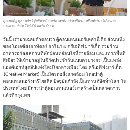
คุณชยดิฐ หุตานุวัชร์ ผู้บริหารโอเอซิส เอาท์ดอร์ อารีน่า & ครีเอทีฟ มาร์เก็ต และ
ประธานบริษัท โชว์ ดีซี คอร์ป จำกัด
วันนี้ เรามาเฉลยคำตอบว่า ตู้คอนเทนเนอร์เหล่านี้ คือ ส่วนหนึ่ง
ของ โอเอซิส เอาท์ดอร์ อารีน่า & ครีเอทีฟ มาร์เก็ต รวมร้าน
อาหารอร่อย สถานที่พักผ่อนหย่อนใจที่รายล้อม และแทรกพื้นที่
สีเขียวให้เข้ามาอยู่ในชีวิตประจำวันแบบครบวงจร เป็นแหล่ง
แฮงค์เอาท์สุดฮิปแห่งใหม่ใจกลางเมือง โดย ครีเอทีฟ มาร์เก็ต
(Creative Market) เป็นมิตรต่อสิ่งแวดล้อม โดยนำตู้
คอนเทนเนอร์ มารีไซเคิล ปัจจุบันกำลังเป็นเทรนด์ฮิตทั่วโลก ใน
ประเทศไทย มีการนำตู้คอนเทนเนอร์มาสร้างเป็นตลาดถาวร
แล้วที่กรุงเทพ