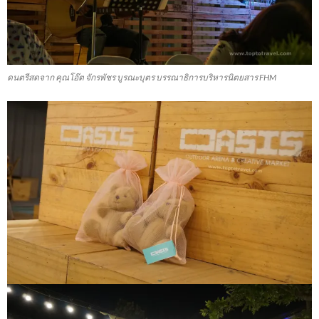
ดนตรีสดจาก คุณโอ๊ต จักรพัชร บูรณะบุตร บรรณาธิการบริหารนิตยสาร FHM