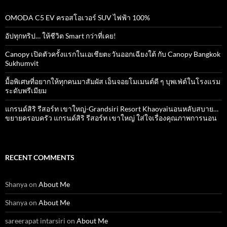
OMODA C5 EV ครอสโอเวอร์ SUV ไฟฟ้า 100%
อัปทุกทริป… ให้ชีวิต Smart กว่าที่เคย!
Canopy เปิดตัวครั้งแรกในเอเชียตะวันออกเฉียงใต้ กับ Canopy Bangkok
Sukhumvit
มื้อพิเศษที่อยากให้ทุกคนมาสัมผัส เอ็นจอยโมเมนต์ดี ๆ บุพเฟ่ต์ในโรงแรม
ระดับพรีเมียม
แกรนด์สิริ​ รีสอร์ท​ เขาใหญ่​-Grandsiri​ Resort​ Khaoyaiนอนหลับสบาย…
ขยายครอบครัว แกรนด์สิริ รีสอร์ท เขาใหญ่ ใส่ใจเรื่องคุณภาพการนอน
RECENT COMMENTS
Shanya
on
About Me
Shanya
on
About Me
sareerapat intarsiri
on
About Me