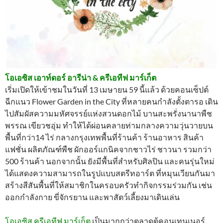
โอเอซิส เอาท์ดอร์ อารีน่า & ครีเอทีฟ มาร์เก็ต
เริ่มเปิดให้เข้าชมในวันที่ 13 เมษายน 59 นี้แล้ว ด้วยคอนเซ็ปต์
ฉีกแนว Flower Garden in the City ที่หลายคนกำลังตั้งตารอ เดิน
ไปสัมผัสความมหัศจรรย์แห่งสวนดอกไม้ บานสะพรั่งนานาพืช
พรรณ เขียวชอุ่ม ทำให้ได้ผ่อนคลายท่ามกลางความวุ่นวายบน
พื้นที่กว่า14 ไร่ กลางกรุงเทพพื้นที่ร้านค้า ร้านอาหาร สินค้า
แฟชั่น ผลิตภัณฑ์พืช ผักออร์แกนิคจากชาวไร่ ชาวนา รวมกว่า
500 ร้านค้า นอกจากนั้น ยังมีพื้นที่สำหรับศิลปิน และคนรุ่นใหม่
ได้แสดงความสามารถในรูปแบบสตรีทอาร์ต ที่หมุนเวียนกันมา
สร้างสีสันพื้นที่ให้สมาชิกในครอบครัวทำกิจกรรมร่วมกัน เช่น
ออกกำลังกาย ขี่จักรยาน และพาสัตว์เลี้ยงมาเดินเล่น
โอเอซิส ครีเอทีฟ มาร์เก็ต
เป็นมากกว่าตลาดตู้คอนเทนเนอร์