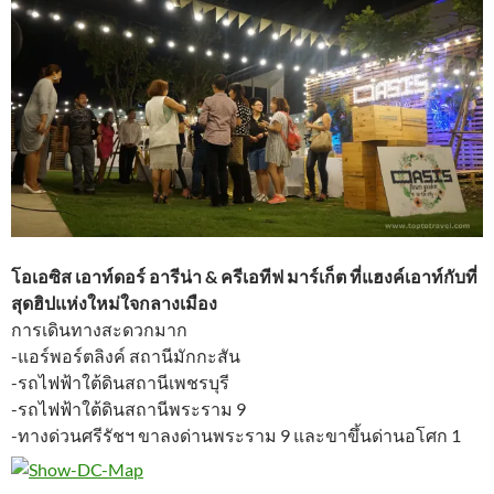
โอเอซิส เอาท์ดอร์ อารีน่า & ครีเอทีฟ มาร์เก็ต ที่แฮงค์เอาท์กับที่
สุดฮิปแห่งใหม่ใจกลางเมือง
การเดินทางสะดวกมาก
-แอร์พอร์ตลิงค์ สถานีมักกะสัน
-รถไฟฟ้าใต้ดินสถานีเพชรบุรี
-รถไฟฟ้าใต้ดินสถานีพระราม 9
-ทางด่วนศรีรัชฯ ขาลงด่านพระราม 9 และขาขึ้นด่านอโศก 1