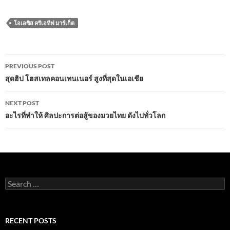
ac
w
m
h
n
h
e
itt
ail
at
e
ar
โอเอซิส ครีเอทีฟ มาร์เก็ต
b
er
s
e
o
A
Post
o
p
PREVIOUS POST
navigation
สุดฮิป โฮสเทลคอนเทนเนอร์ สูงที่สุดในเอเชีย
k
p
NEXT POST
อะไรที่ทำให้ ศิลปะการต่อสู้ของมวยไทย ดังไปทั่วโลก
Search
for:
RECENT POSTS