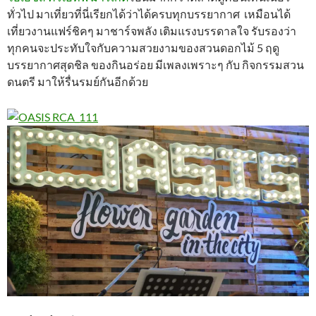
ทั่วไป มาเที่ยวที่นี่เรียกได้ว่าได้ครบทุกบรรยากาศ เหมือนได้
เที่ยวงานแฟร์ชิคๆ มาชาร์จพลัง เติมแรงบรรดาลใจ รับรองว่า
ทุกคนจะประทับใจกับความสวยงามของสวนดอกไม้ 5 ฤดู
บรรยากาศสุดชิล ของกินอร่อย มีเพลงเพราะๆ กับ กิจกรรมสวน
ดนตรี มาให้รื่นรมย์กันอีกด้วย