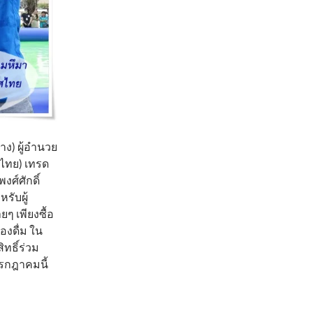
ลาง) ผู้อำนวย
 (ไทย) เทรด
งศ์ศักดิ์
รับผู้
ายๆ เพียงซื้อ
องดื่ม ใน
ทธิ์ร่วม
รกฎาคมนี้