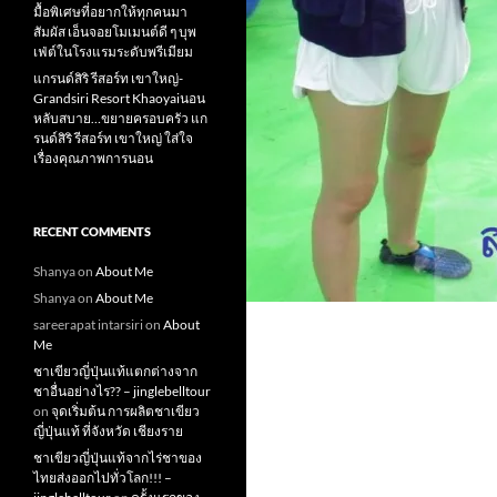
มื้อพิเศษที่อยากให้ทุกคนมา
สัมผัส เอ็นจอยโมเมนต์ดี ๆ บุพ
เฟ่ต์ในโรงแรมระดับพรีเมียม
แกรนด์สิริ​ รีสอร์ท​ เขาใหญ่​-
Grandsiri​ Resort​ Khaoyaiนอน
หลับสบาย…ขยายครอบครัว แก
รนด์สิริ รีสอร์ท เขาใหญ่ ใส่ใจ
เรื่องคุณภาพการนอน
RECENT COMMENTS
Shanya
on
About Me
Shanya
on
About Me
sareerapat intarsiri
on
About
Me
ชาเขียวญี่ปุ่นแท้แตกต่างจาก
ชาอื่นอย่างไร?? – jinglebelltour
on
จุดเริ่มต้น การผลิตชาเขียว
ญี่ปุ่นแท้ ที่จังหวัด เชียงราย
ชาเขียวญี่ปุ่นแท้จากไร่ชาของ
ไทยส่งออกไปทั่วโลก!!! –