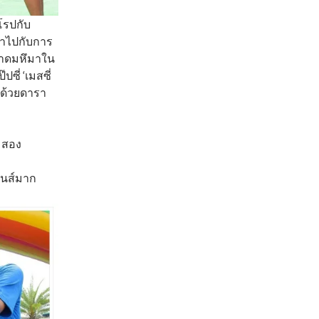
โรปกับ
ฉ่ำไปกับการ
นาดมหึมาใน
ซี่ ‘เมสซี่
อมด้วยดารา
์ สอง
ันส์มาก