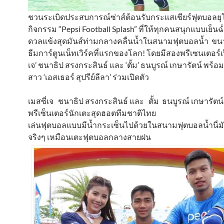
ชวนระเบิดประสบการณ์ซ่าส์ต้อนรับกระแสเชียร์ฟุตบอลยุ
กิจกรรม “Pepsi Football Splash” ที่ให้ทุกคนสนุกแบบเย็น
ดวลแข้งสุดมันส์ท่ามกลางคลื่นน้ำในสนามฟุตบอลน้ำ ข
ธีมการ์ตูนเน็ทเวิร์คที่แรกของโลก! โดยมีสองพรีเซนเตอร์เป๊ป
เจ’ ชนาธิป สรงกระสินธ์ และ ‘ตั้ม’ ธนบูรณ์ เกษารัตน์ พร้
สาว ‘เอสเธอร์ สุปรีย์ลีลา’ ร่วมเปิดตัว
เมสซี่เจ ชนาธิป สรงกระสินธ์ และ ตั้ม ธนบูรณ์ เกษารัตน
พรีเซ็นเตอร์นักเตะสุดฮอตทีมชาติไทย
เล่นฟุตบอลแบบมีน้ำกระเซ็นไปด้วยในสนามฟุตบอลน้ำนี่ม
จริงๆ เหมือนเตะฟุตบอลกลางสายฝน