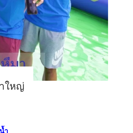
าใหญ่
น้ำ