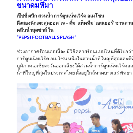
ขนาดมหึมา
เป๊ปซี่ ผนึก สวนน้ำ การ์ตูนเน็ทเวิร์ค อเมโซน
ดึงสองนักเตะสุดฮอต ‘เจ – ตั้ม’ แท็คทีม ‘เอสเธอร์’ ชวนด
คลื่นน้ำสุดซ่าส์ ใน
“PEPSI FOOTBALL SPLASH”
ช่วงอากาศร้อนแบบนี้จะ มีวิธีคลายร้อนแบบไหนที่ดีไปกว่าม
การ์ตูนเน็ทเวิร์ค อเมโซน หนึ่งในสวนน้ำที่ใหญ่ที่สุดและดีท
ภูมิภาคเอเชียตะวันออกเฉียงใต้สวนน้ำการ์ตูนเน็ทเวิร์ค
น้ำที่ใหญ่ที่สุดในประเทศไทย ตั้งอยู่ใกล้หาดบางเสร่ พัทยา 