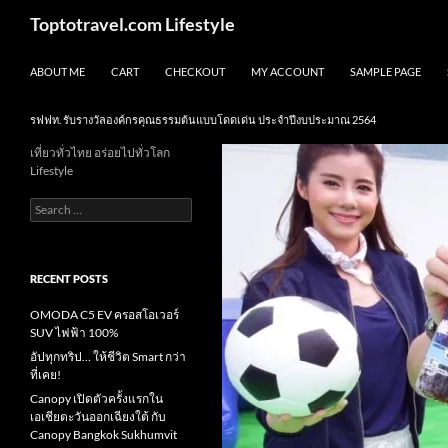
Skip
Search
Toptotravel.com Lifestyle
to
content
ABOUT ME
CART
CHECKOUT
MY ACCOUNT
SAMPLE PAGE
รฟฟท. รับรางวัลองค์กรคุณธรรมต้นแบบโดดเด่น ประจำปีงบประมาณ 2564
เที่ยวทั่วไทย อร่อยไปทั่วโลก
Lifestyle
Search
for:
RECENT POSTS
OMODA C5 EV ครอสโอเวอร์
SUV ไฟฟ้า 100%
อัปทุกทริป… ให้ชีวิต Smart กว่า
ที่เคย!
Canopy เปิดตัวครั้งแรกใน
เอเชียตะวันออกเฉียงใต้ กับ
Canopy Bangkok Sukhumvit