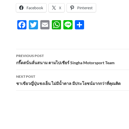
Facebook
X
Pinterest
F
T
E
W
Li
S
ac
w
m
h
n
h
e
itt
ail
at
e
ar
b
er
s
e
Post
PREVIOUS POST
o
A
navigation
กรี๊ดสนั่นลั่นสนาม ตามไปเชียร์ Singha Motorsport Team
o
p
NEXT POST
k
p
ชาเขียวญี่ปุ่นชงเย็น ไม่มีน้ำตาล มีประโยชน์มากกว่าที่คุณคิด