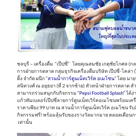
ชลบุรี – เครื่องดื่ม “เป๊ปซี่” โดยคุณสมชัย เกตุชัยโกศล (ก
การฝ่ายการตลาด กลุ่มธุรกิจเครื่องดื่มบริษัท เป๊ปซี่-โคล่า
ดิ้ง จำกัด ผนึก “
สวนน้ำการ์ตูนเน็ทเวิร์ค อเมโซน
” โดย นายพ
สนิทวงศ์ ณ อยุธยา (ที่ 2 จากซ้าย) หัวหน้าฝ่ายการตลาด สำห
สามารถร่วมสนุกกับกิจกรรม
“Pepsi Football Splash”
ได้ง่
แก้วทัมเบลอร์เป๊ปซี่ลายการ์ตูนเน็ทเวิร์คอเมโซนพร้อมเครื่
ราคาเพียง 99 บาท ณ สวนน้ำการ์ตูนเน็ทเวิร์ค อเมโซน รับสิ
กิจกรรมฟรี! พร้อมลุ้นรับของรางวัลมากมาย ตลอดเดือนก
เท่านั้น