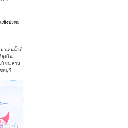
วลแข้งปะทะ
าเล่นน้ำที่
ี่สุดใน
อเมโซน สวน
ชลบุรี