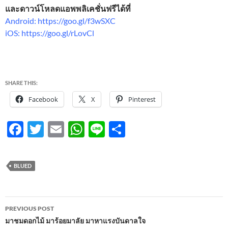
และดาวน์โหลดแอพพลิเคชั่นฟรีได้ที่
Android: https://goo.gl/f3wSXC
iOS: https://goo.gl/rLovCl
SHARE THIS:
Facebook
X
Pinterest
F
T
E
W
Li
S
ac
w
m
h
n
h
e
itt
ail
at
e
ar
BLUED
b
er
s
e
o
A
Post
o
p
PREVIOUS POST
navigation
มาชมดอกไม้ มาร้อยมาลัย มาหาแรงบันดาลใจ
k
p