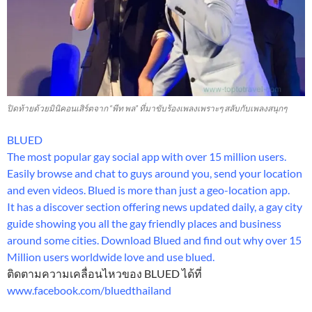
ปิดท้ายด้วยมินิคอนเสิร์ตจาก “พีท พล” ที่มาขับร้องเพลงเพราะๆ สลับกับเพลงสนุกๆ
BLUED
The most popular gay social app with over 15 million users.
Easily browse and chat to guys around you, send your location
and even videos. Blued is more than just a geo-location app.
It has a discover section offering news updated daily, a gay city
guide showing you all the gay friendly places and business
around some cities. Download Blued and find out why over 15
Million users worldwide love and use blued.
ติดตามความเคลื่อนไหวของ BLUED ได้ที่
www.facebook.com/bluedthailand