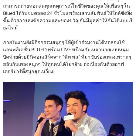
สามารถถ่ายทอดสดทุกเหตุการณ์ในชีวิตของคุณให้เพื่อนๆ ใน
Blued ได้รับชมตลอด 24 ชั่วโมง พร้อมสานสัมพันธ์ให้ใกล้ชิดยิ่ง
ขึ้น ด้วยการส่งข้อความและของขวัญอันมีมูลค่าให้กันได้แบบเรี
ยลไทม์
ภายในงานยังมีกิจกรรมสนุกๆ ให้ผู้เข้าร่วมงานได้ทดลองใช้
แอพพลิเคชั่น BLUED พร้อม LIVE พร้อมกับเหล่านายแบบหนุ่ม
ปิดท้ายด้วยมินิคอนเสิร์ตจาก “พีท พล” ที่มาขับร้องเพลงเพราะๆ
สลับกับเพลงสนุกๆ ให้ทุกคนได้โยกย้าย ต่อเนื่องกันด้วยอาฟ
เตอร์ปาร์ตี้สนุกสุดเหวี่ยง|