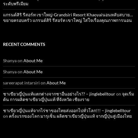
ระดับพรีเมียม
แกรนด์สิริ​ รีสอร์ท​ เขาใหญ่​-Grandsiri​ Resort​ Khaoyaiนอนหลับสบาย…
ขยายครอบครัว แกรนด์สิริ รีสอร์ท เขาใหญ่ ใส่ใจเรื่องคุณภาพการนอน
RECENT COMMENTS
Shanya
on
About Me
Shanya
on
About Me
sareerapat intarsiri
on
About Me
ชาเขียวญี่ปุ่นแท้แตกต่างจากชาอื่นอย่างไร?? – jinglebelltour
on
จุดเริ่ม
ต้น การผลิตชาเขียวญี่ปุ่นแท้ ที่จังหวัด เชียงราย
ชาเขียวญี่ปุ่นแท้จากไร่ชาของไทยส่งออกไปทั่วโลก!!! – jinglebelltour
on
ครั้งแรกของโลก มารุเซ็น ผลิตชาเขียวญี่ปุ่นแท้ จากญี่ปุ่นสู่เมืองไทย