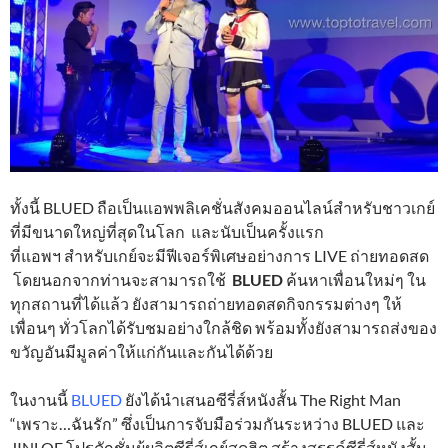
ทั้งนี้ BLUED ถือเป็นแอพพลิเคชั่นสังคมออนไลน์สำหรับชาวเกย์
ที่มีขนาดใหญ่ที่สุดในโลก และนับเป็นครั้งแรก
ที่แอพฯ สำหรับเกย์จะมีฟีเจอร์พิเศษอย่างการ LIVE ถ่ายทอดสด
โดยนอกจากท่านจะสามารถใช้
BLUED
ค้นหาเพื่อนใหม่ๆ ใน
ทุกสถานที่ได้แล้ว ยังสามารถถ่ายทอดสดกิจกรรมต่างๆ ให้
เพื่อนๆ ทั่วโลกได้รับชมอย่างใกล้ชิด พร้อมทั้งยังสามารถส่งของ
ขวัญอันมีมูลค่าให้แก่กันและกันได้ด้วย
ในงานนี้
BLUED
ยังได้นำเสนอซีรี่ส์หนังสั้น The Right Man
“เพราะ…ฉันรัก” ซึ่งเป็นการจับมือร่วมกันระหว่าง BLUED และ
JINLOE โปรดักชั่นผู้ผลิตซีรี่ส์เกย์สุดฮิต สร้างสรรค์ซีรี่ส์หนังสั้น