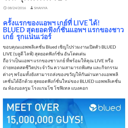
08/24/2016
SHANYA
ครั้งแรกของแอพฯ เกย์ที่ LIVE ได้!
BLUED สุดยอดฟังก์ชั่นแอพฯ แรกของชาว
เกย์ รุกแน่นเว่อร์
ขอบคุณแอพพลิเคชั่น Blued เชิญไปร่วมงานเปิดตัว BLUED
LIVE (บลูดี ไลฟ์) สุดยอดฟังก์ชั่น อันโดดเด่น
ถือว่าเป็นแอพฯ แรกของชาวเกย์ ที่พร้อมให้คุณ LIVE หรือ
ถ่ายทอดสดชีวิตประจำวัน ความสามารถพิเศษ และกิจกรรม
ต่างๆ พร้อมทั้งยังสามารถส่งของขวัญให้กันผ่านทางแอพพลิ
เคชั่นได้อีกด้วย สุดยอดฟังก์ชั่นใหม่ของ BLUED แอพพลิเคชั่น
ณ ห้องบอลรูม โรงแรมโซ โซฟิเทล แบงคอก