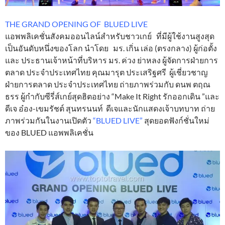
THE GRAND OPENING OF BLUED LIVE
แอพพลิเคชั่นสังคมออนไลน์สำหรับชาวเกย์ ที่มีผู้ใช้งานสูงสุด
เป็นอันดับหนึ่งของโลก นำโดย มร. เกิ่น เล่อ (ตรงกลาง) ผู้ก่อตั้ง
และ ประธานเจ้าหน้าที่บริหาร มร. ค่วง ย่าหลง ผู้จัดการฝ่ายการ
ตลาด ประจำประเทศไทย คุณมารุต ประเสริฐศรี ผู้เชี่ยวชาญ
ฝ่ายการตลาด ประจำประเทศไทย ถ่ายภาพร่วมกับ ดนพ ตฤณ
ธรร ผู้กำกับซีรี่ส์เกย์สุดฮิตอย่าง “Make It Right รักออกเดิน ”และ
ดีเจ อ๋อง-เขมรัชต์ สุนทรนนท์ ดีเจและนักแสดงเจ้าบทบาท ถ่าย
ภาพร่วมกันในงานเปิดตัว
“BLUED LIVE”
สุดยอดฟังก์ชั่นใหม่
ของ BLUED แอพพลิเคชั่น