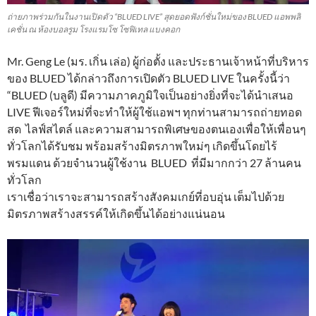
ถ่ายภาพร่วมกันในงานเปิดตัว “BLUED LIVE” สุดยอดฟังก์ชั่นใหม่ของ BLUED แอพพลิ
เคชั่น ณ ห้องบอลรูม โรงแรมโซ โซฟิเทล แบงคอก
Mr. Geng Le (มร. เกิ่น เล่อ) ผู้ก่อตั้ง และประธานเจ้าหน้าที่บริหาร
ของ BLUED ได้กล่าวถึงการเปิดตัว BLUED LIVE ในครั้งนี้ว่า
“BLUED (บลูดี) มีความภาคภูมิใจเป็นอย่างยิ่งที่จะได้นำเสนอ
LIVE ฟีเจอร์ใหม่ที่จะทำให้ผู้ใช้แอพฯ ทุกท่านสามารถถ่ายทอด
สด ไลฟ์สไตล์ และความสามารถพิเศษของตนเองเพื่อให้เพื่อนๆ
ทั่วโลกได้รับชม พร้อมสร้างมิตรภาพใหม่ๆ เกิดขึ้นโดยไร้
พรมแดน ด้วยจำนวนผู้ใช้งาน BLUED ที่มีมากกว่า 27 ล้านคน
ทั่วโลก
เราเชื่อว่าเราจะสามารถสร้างสังคมเกย์ที่อบอุ่น เต็มไปด้วย
มิตรภาพสร้างสรรค์ให้เกิดขึ้นได้อย่างแน่นอน