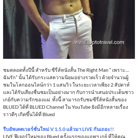
ชมตลอดทั้งปีนี้ สำหรับ ซีรี่ส์หนังสั้น The Right Man “ เพราะ…
ฉันรัก” นั้น ได้รับกระแสความนิยมอย่างรวดเร็ว ด้วยจำนวนผู้
ชมในโลกออนไลน์กว่า 1 แสนวิว ในระยะเวลาเพียง 2 สัปดาห์
และได้รับเสียงชื่นชมเป็นอย่างมาก กับการนำเสนอประเด็นชาว
เกย์กับความรักของแม่ ทั้งนี้ สามารถรับชมซีรี่ส์หนังสั้นของ
BLUED ได้ที่ BLUED Channel ใน YouTube ยังมีอีกหลายเรื่อง
ราวดีๆ เกิดขึ้นได้ที่ Blued
รีบอัพเดตเวอร์ชั่นใหม่ V 1.5.0 แล้วมา LIVE กันเถอะ!!
LIVE ฟีเจอร์ใหม่ของ Blued ครั้งแรกของแอพฯ เกย์ ที่ให้คุณ