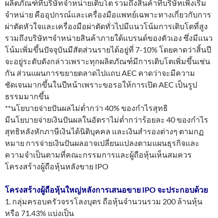
ผลิตภัณฑ์ที่บริษัทจำหน่ายเติบโต รวมถึงสินค้าที่บริษัทเพิ่งเริ่ม
จำหน่าย คืออุปกรณ์และเครื่องมือแพทย์เฉพาะทางเกี่ยวกับการ
ผ่าตัดหัวใจและเครื่องมือผ่าตัดทั่วไปมีแนวโน้มการเติบโตที่สูง
รวมถึงบริษัทฯจำหน่ายสินค้าภายใต้แบรนด์ของตัวเอง ซึ่งมีแนว
โน้มเพิ่มขึ้นปัจจุบันมีสัดส่วนรายได้อยู่ที่ 7-10% โดยคาดว่าสิ้นปี
จะอยู่ระดับดังกล่าวเพราะทุกผลิตภัณฑ์มีการเติบโตเพิ่มขึ้นเช่น
กัน ส่วนแผนการขยายตลาดไปแถบ AEC คาดว่าจะมีความ
ชัดเจนมากขึ้นในปีหน้าเพราะขอรอให้การเปิด AEC เป็นรูป
ธรรมมากขึ้น
**นโยบายจ่ายปันผลไม่ต่ำกว่า 40% ของกำไรสุทธิ
มีนโยบายจ่ายเงินปันผลในอัตราไม่ต่ำกว่าร้อยละ 40 ของกำไร
สุทธิหลังหักภาษีเงินได้นิติบุคคล และเงินสำรองต่างๆ ตามกฏ
หมาย การจ่ายเงินปันผลอาจเปลี่ยนแปลงตามแผนธุรกิจและ
ความจำเป็นตามที่คณะกรรมการและผู้ถือหุ้นเห็นสมควร
โครงสร้างผู้ถือหุ้นหลังขาย IPO
โครงสร้างผู้ถือหุ้นใหญ่หลังการเสนอขาย IPO จะประกอบด้วย
1. กลุ่มครอบครัวจรรโลงบุตร ถือหุ้นจำนวนรวม 200 ล้านหุ้น
หรือ 71.43% แบ่งเป็น