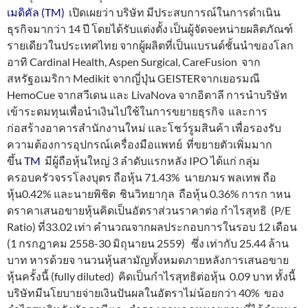
เมดิคัล (TM)
เปิดเผยว่า บริษัท มีประสบการณ์ในการดำเนิน
ธุรกิจมากว่า 14 ปี โดยได้รับแต่งตั้ง เป็นผู้จัดจeหน่ายผลิตภัณฑ์
รายเดียวในประเทศไทย จากผู้ผลิตที่เป็นแบรนด์ชั้นนำของโลก
อาทิ Cardinal Health, Aspen Surgical, CareFusion จาก
สหรัฐอเมริกา Medikit จากญี่ปุ่น GEISTERจากเยอรมณี
HemoCue จากสวีเดน และ LivaNova จากอิตาลี การนำบริษัท
เข้าระดมทุนเพื่อนำเงินไปใช้ในการขยายธุรกิจ และการ
ก่อสร้างอาคารสำนักงานใหม่ และโชว์รูมสินค้า เพื่อรองรับ
ความต้องการอุปกรณ์เครื่องมือแพทย์ ที่ขยายตัวเพิ่มมาก
ขึ้น
TM
มีผู้ถือหุ้นใหญ่ 3 ลำดับแรกหลัง IPO ได้แก่ กลุ่ม
ครอบครัวจรรโลงบุตร ถือหุ้น 71.43% นายภมร พลเทพ ถือ
หุ้น0.42% และนายพิชิต ชินวิทยากุล ถือหุ้น 0.36% การก าหน
ดราคาเสนอขายหุ้นคิดเป็นอัตราส่วนราคาต่อ กำไรสุทธิ (P/E
Ratio) ที่33.02 เท่า คำนวณจากผลประกอบการในรอบ 12 เดือน
(1 กรกฎาคม 2558-30 มิถุนายน 2559) ซึ่ง เท่ากับ 25.44 ล้าน
บาท หารด้วยจ านวนหุ้นสามัญทั้งหมดภายหลังการเสนอขาย
หุ้นครั้งนี้ (fully diluted) คิดเป็นกำไรสุทธิต่อหุ้น 0.09 บาท ทั้งนี้
บริษัทมีนโยบายจ่ายเงินปันผลในอัตราไม่น้อยกว่า 40% ของ