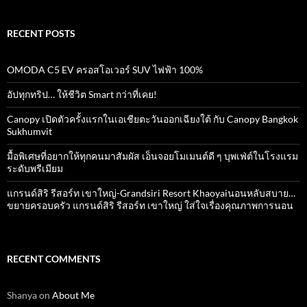
RECENT POSTS
OMODA C5 EV ครอสโอเวอร์ SUV ไฟฟ้า 100%
อัปทุกทริป… ให้ชีวิต Smart กว่าที่เคย!
Canopy เปิดตัวครั้งแรกในเอเชียตะวันออกเฉียงใต้ กับ Canopy Bangkok
Sukhumvit
มื้อพิเศษที่อยากให้ทุกคนมาสัมผัส เอ็นจอยโมเมนต์ดี ๆ บุพเฟ่ต์ในโรงแรม
ระดับพรีเมียม
แกรนด์สิริ​ รีสอร์ท​ เขาใหญ่​-Grandsiri​ Resort​ Khaoyaiนอนหลับสบาย…
ขยายครอบครัว แกรนด์สิริ รีสอร์ท เขาใหญ่ ใส่ใจเรื่องคุณภาพการนอน
RECENT COMMENTS
Shanya
on
About Me