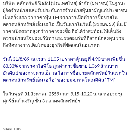
บริษัท หลักทรัพย์ ฟิลลิป (ประเทศไทย) จำกัด (มหาชน) ในฐานะ
ผู้จัดจำหน่าย และรับประกันการจำหน่ายหุ้นสามั
ญแก่ประชาชน
เป็นครั้งแรก
ว่
า ราคาหุ้น
TM
จากการเปิดทำการซื้
อขายใน
ตลาดหลักทรัพย์ เอ็ม เอ ไอ เป็นวันแรกในวันนี้ (
31
ส.ค. 59) นั้น มี
ราคาเปิดตลาดสูงกว่าราคาจองซื้อ ถือได้ว่าสะท้อนให้เห็นถึง
ความน่
าสนใจของบริษัทฯ และผลตอบรับที่ดีจากนักลงทุน รวม
ถึงทิศทางการเติบโตของธุรกิจ
ที่ชัดเจนในอนาคต
วันนี้ 31/8/89 ณ.เวลา 11.05 น. ราคาหุ้นอยู่ที่ 4.90 บาท เพิ่มขึ้น
63.33% จากราคาไอพีโอ มูลค่าการซื้อขาย 1,069 ล้านบาท
อันดับ 1 ของกระดานเอ็ม เอ ไอ การซื้อขายหลักทรัพย์วันแรกใน
ตลาดหลักทรัพย์ เอ็ม เอ ไอ” ของ บมจ. เทคโนเมดิคัล “TM”
ในวันพุธที่ 31 สิงหาคม 2559 เวลา 9.15-10.20 น. ณ หอประชุม
ศุกรีย์ แก้วเจริญ ชั้น 3 ตลาดหลักทรัพย์ฯ
SHARE THIS: