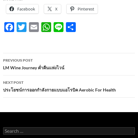
Facebook
X
Pinterest
F
T
E
W
Li
S
ac
w
m
h
n
h
e
itt
ail
at
e
ar
b
er
s
e
Post
PREVIOUS POST
o
A
navigation
LM Wine Journey ค่ำคืนแห่งไวน์
o
p
NEXT POST
k
p
ประโยชน์การออกกำลังกายแบบแอโรบิค Aerobic For Health
Search
for: