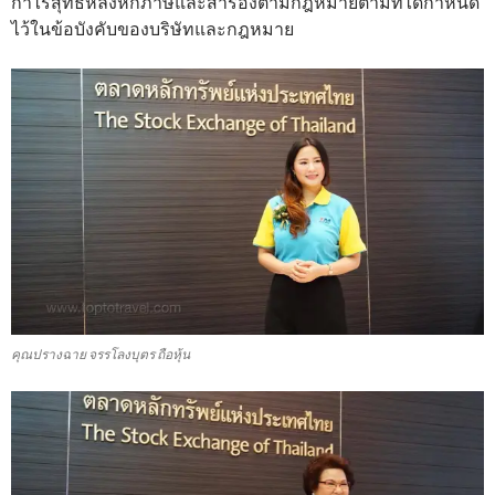
กำไรสุทธิหลังหักภาษีและสำรองตามกฎหมายตามที่ได้กำหนด
ไว้ในข้อบังคับของบริษัทและกฎหมาย
คุณปรางฉาย จรรโลงบุตร ถือหุ้น