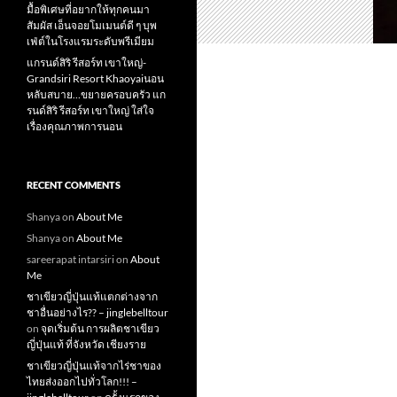
มื้อพิเศษที่อยากให้ทุกคนมา
สัมผัส เอ็นจอยโมเมนต์ดี ๆ บุพ
เฟ่ต์ในโรงแรมระดับพรีเมียม
แกรนด์สิริ​ รีสอร์ท​ เขาใหญ่​-
Grandsiri​ Resort​ Khaoyaiนอน
หลับสบาย…ขยายครอบครัว แก
รนด์สิริ รีสอร์ท เขาใหญ่ ใส่ใจ
เรื่องคุณภาพการนอน
RECENT COMMENTS
Shanya
on
About Me
Shanya
on
About Me
sareerapat intarsiri
on
About
Me
ชาเขียวญี่ปุ่นแท้แตกต่างจาก
ชาอื่นอย่างไร?? – jinglebelltour
on
จุดเริ่มต้น การผลิตชาเขียว
ญี่ปุ่นแท้ ที่จังหวัด เชียงราย
ชาเขียวญี่ปุ่นแท้จากไร่ชาของ
ไทยส่งออกไปทั่วโลก!!! –