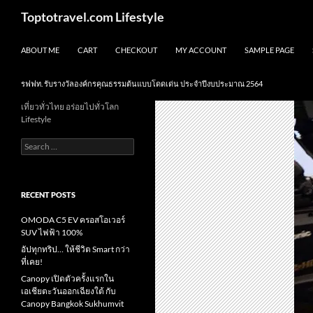
Skip
Search
Toptotravel.com Lifestyle
to
content
ABOUT ME
CART
CHECKOUT
MY ACCOUNT
SAMPLE PAGE
รฟฟท. รับรางวัลองค์กรคุณธรรมต้นแบบโดดเด่น ประจำปีงบประมาณ 2564
เที่ยวทั่วไทย อร่อยไปทั่วโลก
Lifestyle
Search
for:
RECENT POSTS
OMODA C5 EV ครอสโอเวอร์
SUV ไฟฟ้า 100%
อัปทุกทริป… ให้ชีวิต Smart กว่า
ที่เคย!
Canopy เปิดตัวครั้งแรกใน
เอเชียตะวันออกเฉียงใต้ กับ
Canopy Bangkok Sukhumvit