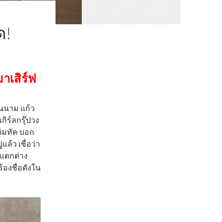
ด!
มาเสิร์ฟ
ในนาม แก้ว
กิร์ลกรุ๊ปวง
จิมทัค บอก
้ว เชื่อว่า
แตกต่าง
้องชื่อดังใน