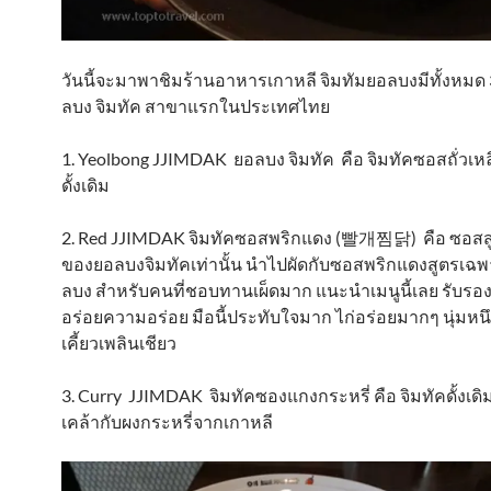
วันนี้จะมาพาชิมร้านอาหารเกาหลี จิมทัมยอลบงมีทั้งหมด
ลบง จิมทัค สาขาแรกในประเทศไทย
1. Yeolbong JJIMDAK ยอลบง จิมทัค คือ จิมทัคซอสถั่วเห
ดั้งเดิม
2. Red JJIMDAK จิมทัคซอสพริกแดง (빨개찜닭) คือ ซอส
ของยอลบงจิมทัคเท่านั้น นำไปผัดกับซอสพริกแดงสูตรเฉ
ลบง สำหรับคนที่ชอบทานเผ็ดมาก แนะนำเมนูนี้เลย รับรอง 
อร่อยความอร่อย มือนี้ประทับใจมาก ไก่อร่อยมากๆ นุ่มหนึบ 
เคี้ยวเพลินเชียว
3. Curry JJIMDAK จิมทัคซองแกงกระหรี่ คือ จิมทัคดั้งเด
เคล้ากับผงกระหรี่จากเกาหลี