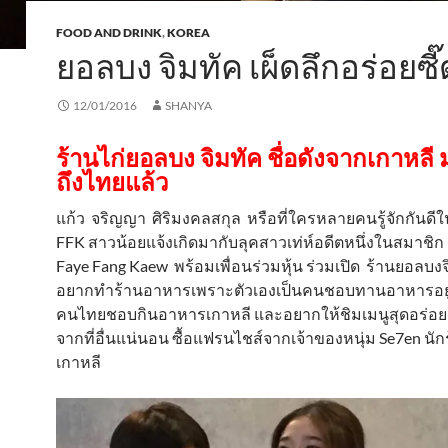
FOOD AND DRINK
,
KOREA
ยอลบง จิมทัค เผ็ดลึกอร่อยซี๊
12/01/2016
SHANYA
ร้านไก่ยอลบง จิมทัค ชื่อดังจากเกาหลี 
ถึงไทยแล้ว
แก้ว จริญญา ศิริมงคลสกุล หรือที่ใครหลายคนรู้จักกันดี
FFK สาวน้อยแจ้งเกิดมากับลุคสาวเท่ห์อดีตหนึ่งในสมาชิก เ
Faye Fang Kaew พร้อมเพื่อนร่วมหุ้น ร่วมเปิด ร้านยอลบง
อยากทำร้านอาหารเพราะตัวเองเป็นคนชอบทานอาหารอยู่แล
คนไทยชอบกินอาหารเกาหลี และอยากให้ชิมเมนูสุดอร่อย
จากที่อื่นแน่นอน ซื้อแฟรนไชส์จากเจ้าของหนุ่ม Se7en นักร
เกาหลี