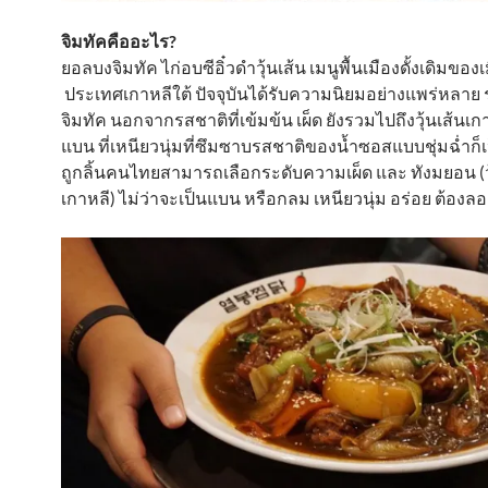
จิมทัคคืออะไร?
ยอลบงจิมทัค ไก่อบซีอิ๋วดำวุ้นเส้น เมนูพื้นเมืองดั้งเดิมของ
ประเทศเกาหลีใต้ ปัจจุบันได้รับความนิยมอย่างแพร่หลาย
จิมทัค นอกจากรสชาติที่เข้มข้น เผ็ด ยังรวมไปถึงวุ้นเส้นเกา
แบน ที่เหนียวนุ่มที่ซึมซาบรสชาติของน้ำซอสแบบชุ่มฉ่ำก็เ
ถูกลิ้นคนไทยสามารถเลือกระดับความเผ็ด และ ทังมยอน (วุ
เกาหลี) ไม่ว่าจะเป็นแบน หรือกลม เหนียวนุ่ม อร่อย ต้องลอ