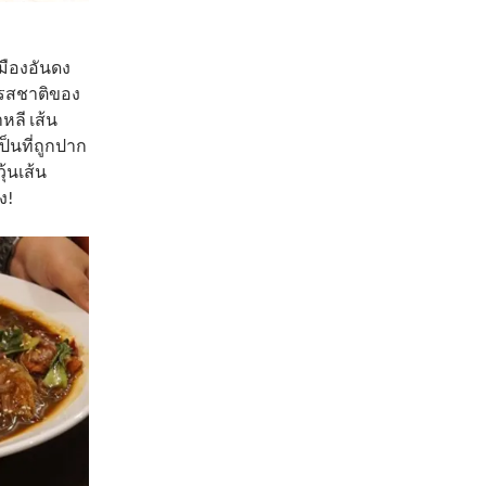
เมืองอันดง
 รสชาติของ
หลี เส้น
ป็นที่ถูกปาก
้นเส้น
ง!