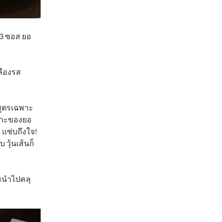
 3 ซอส ยอ
ลืองรส
สูตรเฉพาะ
พาะของยอ
แซ่บถึงใจ!
วุ้นเส้นก็
ิมนำไปคลุ