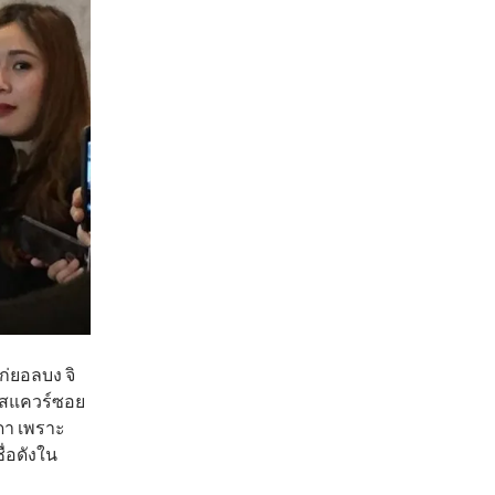
ก่ยอลบง จิ
ามสแควร์ซอย
มดา เพราะ
ื่อดังใน