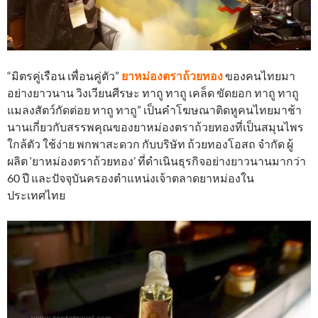
“มิตรคู่เรือน เพื่อนคู่ตัว”
ยาหม่องตราถ้วยทอง
ของคนไทยมา
อย่างยาวนาน วิงเวียนศีรษะ ทาถู ทาถู เคล็ด ขัดยอก ทาถู ทาถู
แมลงสัตว์กัดต่อย ทาถู ทาถู” เป็นคำโฆษณาติดหูคนไทยมาช้า
นานเกี่ยวกับสรรพคุณของยาหม่องตราถ้วยทองที่เป็นสมุนไพร
ใกล้ตัว ใช้ง่าย พกพาสะดวก กับบริษัท ถ้วยทองโอสถ จำกัด ผู้
ผลิต ‘ยาหม่องตราถ้วยทอง’ ที่ดำเนินธุรกิจอย่างยาวนานมากว่า
60 ปี และปัจจุบันครองตำแหน่งเจ้าตลาดยาหม่องใน
ประเทศไทย