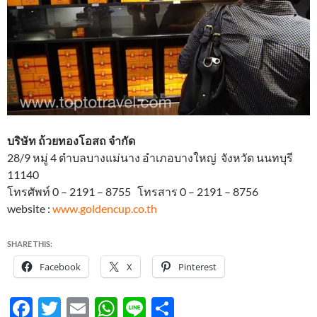
บริษัท ถ้วยทองโอสถ จำกัด
28/9 หมู่ 4 ตำบลบางแม่นาง อำเภอบางใหญ่ จังหวัด นนทบุรี
11140
โทรศัพท์ 0 – 2191 – 8755 โทรสาร 0 – 2191 – 8756
website :
www.goldencup.co.th
SHARE THIS:
Facebook
X
Pinterest
F
T
E
W
Li
S