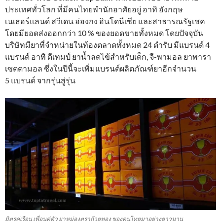
ประเทศทั่วโลก ที่มีคนไทยพำนักอาศัยอยู่ อาทิ อังกฤษ
เนเธอร์แลนด์ สวีเดน ฮ่องกง อินโดนีเซีย และสาธารณรัฐเชค
โดยมียอดส่งออกกว่า 10 % ของยอดขายทั้งหมด โดยปัจจุบัน
บริษัทมียาที่จำหน่ายในท้องตลาดทั้งหมด 24 ตำรับ มีแบรนด์ 4
แบรนด์ อาทิ ดีเทมป์ ยาน้ำลดไข้สำหรับเด็ก, จี-พามอล ยาพารา
เซตตามอล ซึ่งในปีนี้จะเพิ่มแบรนด์ผลิตภัณฑ์ยาอีกจำนวน
5 แบรนด์ จากรุ่นสู่รุ่น
มิตรคู่เรือน เพื่อนคู่ตัว ยาหม่องตราถ้วยทอง ของคนไทยมาอย่างยาวนาน