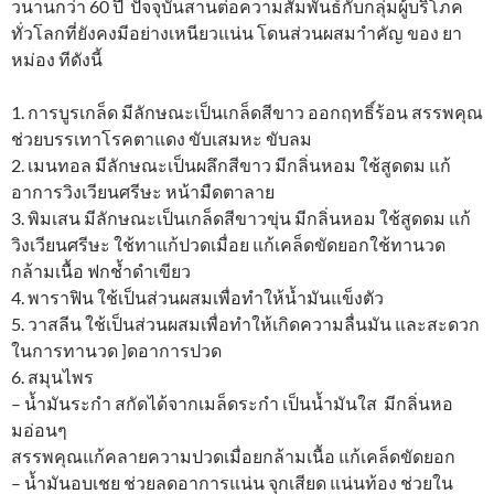
วนานกว่า 60 ปี ปัจจุบันสานต่อความสัมพันธ์กับกลุ่มผู้บริโภค
ทั่วโลกที่ยังคงมีอย่างเหนียวแน่น โดนส่วนผสมาำคัญ ของ ยา
หม่อง ทีดังนี้
1. การบูรเกล็ด มีลักษณะเป็นเกล็ดสีขาว ออกฤทธิ์ร้อน สรรพคุณ
ช่วยบรรเทาโรคตาแดง ขับเสมหะ ขับลม
2. เมนทอล มีลักษณะเป็นผลึกสีขาว มีกลิ่นหอม ใช้สูดดม แก้
อาการวิงเวียนศรีษะ หน้ามืดตาลาย
3. พิมเสน มีลักษณะเป็นเกล็ดสีขาวขุ่น มีกลิ่นหอม ใช้สูดดม แก้
วิงเวียนศรีษะ ใช้ทาแก้ปวดเมื่อย แก้เคล็ดขัดยอกใช้ทานวด
กล้ามเนื้อ ฟกช้ำดำเขียว
4. พาราฟิน ใช้เป็นส่วนผสมเพื่อทำให้น้ำมันแข็งตัว
5. วาสลีน ใช้เป็นส่วนผสมเพื่อทำให้เกิดความลื่นมัน และสะดวก
ในการทานวด ]ดอาการปวด
6. สมุนไพร
– น้ำมันระกำ สกัดได้จากเมล็ดระกำ เป็นน้ำมันใส มีกลิ่นหอ
มอ่อนๆ
สรรพคุณแก้คลายความปวดเมื่อยกล้ามเนื้อ แก้เคล็ดขัดยอก
– น้ำมันอบเชย ช่วยลดอาการแน่น จุกเสียด แน่นท้อง ช่วยใน