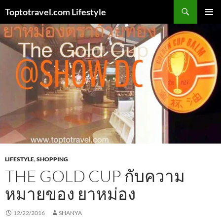
Skip
Search
Toptotravel.com Lifestyle
to
PRIMAR
content
MENU
LIFESTYLE
,
SHOPPING
THE GOLD CUP กับความ
หมายของ ยาหม่อง
12/22/2016
SHANYA