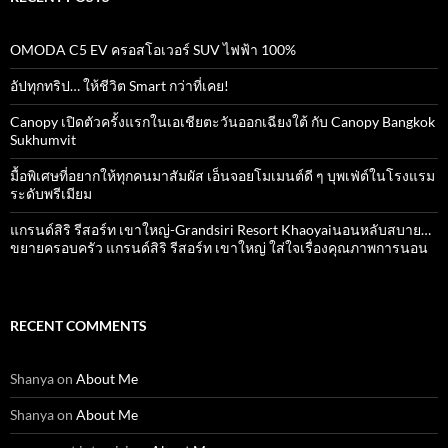
OMODA C5 EV ครอสโอเวอร์ SUV ไฟฟ้า 100%
อัปทุกทริป… ให้ชีวิต Smart กว่าที่เคย!
Canopy เปิดตัวครั้งแรกในเอเชียตะวันออกเฉียงใต้ กับ Canopy Bangkok
Sukhumvit
มื้อพิเศษที่อยากให้ทุกคนมาสัมผัส เอ็นจอยโมเมนต์ดี ๆ บุพเฟ่ต์ในโรงแรม
ระดับพรีเมียม
แกรนด์สิริ​ รีสอร์ท​ เขาใหญ่​-Grandsiri​ Resort​ Khaoyaiนอนหลับสบาย…
ขยายครอบครัว แกรนด์สิริ รีสอร์ท เขาใหญ่ ใส่ใจเรื่องคุณภาพการนอน
RECENT COMMENTS
Shanya
on
About Me
Shanya
on
About Me