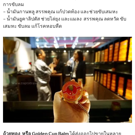
การขับลม
– น้ำมันกานพลู สรรพคุณ แก้ปวดท้อง และช่วยขับเสมหะ
– น้ำมันยูคาลิปตัส ช่วยไล่ยุง และแมลง สรรพคุณ ลดหวัด ขับ
เสมหะ ขับลม แก้โรคหอบหืด
ถ้วยทอง หรือ Golden Cup Balm
ได้ส่งออกไปขายในหลาย