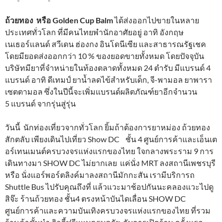
ถ้วยทอง หรือ Golden Cup Balm
ได้ส่งออกไปขายในหลาย
ประเทศทั่วโลก ที่มีคนไทยพำนักอาศัยอยู่ อาทิ อังกฤษ
เนเธอร์แลนด์ สวีเดน ฮ่องกง อินโดนีเซีย และสาธารณรัฐเชค
โดยมียอดส่งออกกว่า 10 % ของยอดขายทั้งหมด โดยปัจจุบัน
บริษัทมียาที่จำหน่ายในท้องตลาดทั้งหมด 24 ตำรับ มีแบรนด์ 4
แบรนด์ อาทิ ดีเทมป์ ยาน้ำลดไข้สำหรับเด็ก, จี-พามอล ยาพารา
เซตตามอล ซึ่งในปีนี้จะเพิ่มแบรนด์ผลิตภัณฑ์ยาอีกจำนวน
5 แบรนด์ จากรุ่นสู่รุ่น
วันนี้ นักท่องเที่ยวจากทั่วโลก ยิ้มถ้าต้องการยาหม่อง ถ้วยทอง
สักตลับ เพียงเดินไปเที่ยว Show DC ชั้น 4 ศูนย์การค้าและเอ็นเต
อร์เทนเมนต์ครบวงจรแห่งแรกของไทย ใจกลางพระราม 9 การ
เดินทางมา SHOW DC ไม่ยากเลย แค่นั่ง MRT ลงสถานีเพชรบุรี
หรือ นั่งแอร์พอร์ตลิงค์มาลงสถานีมักกะสัน เรามีบริการถ
Shuttle Bus ไปรับคุณถึงที่ แล้วแวะมาช้อปกันนะคลองแวะไปดู
สิจ๊ะ ร้านถ้วยทอง ชั้น4 ตรงหน้าบันไดเลื่อน SHOW DC
ศูนย์การค้าและความบันเทิงครบวงจรแห่งแรกของไทย ที่รวม