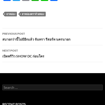
ac
w
m
h
n
h
e
itt
ail
at
e
ar
ยาหม่อง
ยาหม่องตราถ้วยทอง
b
er
s
e
o
A
Post
o
p
PREVIOUS POST
navigation
สบายกว่านี้ไม่มีอีกแล้ว จันทรา รีสอร์ท นครนายก
k
p
NEXT POST
เปิดพรีวิว SHOW DC ก่อนใคร
Search
for:
RECENT POSTS