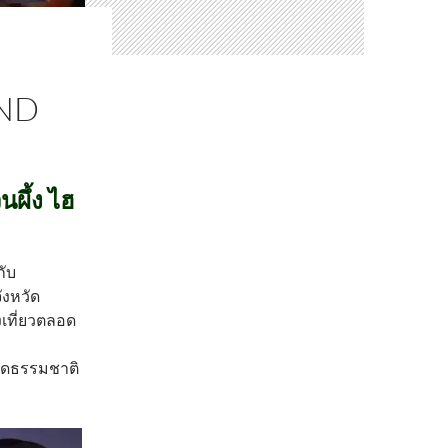
ND
นผึ้ง ไฮ
กับ
ังหวัด
องเที่ยวตลอด
ชิดธรรมชาติ