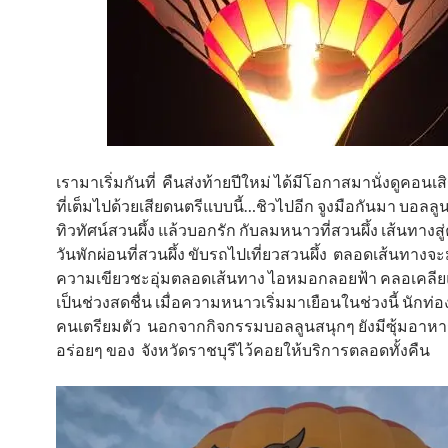
เรามาเริ่มกันที่ คืนส่งท้ายปีใหม่ ได้มีโอกาสมานั่งดูคอนเสิร
ที่เต็มไปด้วยเสียดนตรีแบบนี้…ชิวไปอีก จูงมือกันมา บอลล
ทิวทัศน์สวนผึ้ง แล้วบอกรัก กับลมหนาวที่สวนผึ้ง เส้นทางส
วันพักผ่อนที่สวนผึ้ง ขับรถไปเที่ยวสวนผึ้ง ตลอดเส้นทางจ
ความเขียวชะอุ่มตลอดเส้นทาง ไอหมอกลอยฟ้า คลอเคลีย
เป็นช่วงสดชื่น เมื่อความหนาวเริ่มมาเยือนในช่วงนี้ นักท่อ
คนเตรียมตัว นอกจากกิจกรรมบอลลูนสนุกๆ ยังมีซุ้มอาหาร
อร่อยๆ ของ จังหวัดราชบุรีไว้คอยให้บริการตลอดทั้งคืน