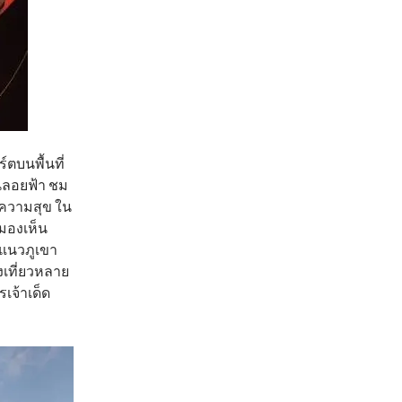
์ตบนพื้นที่
ูนลอยฟ้า ชม
ู่ความสุข ใน
ะมองเห็น
แนวภูเขา
งเที่ยวหลาย
เจ้าเด็ด