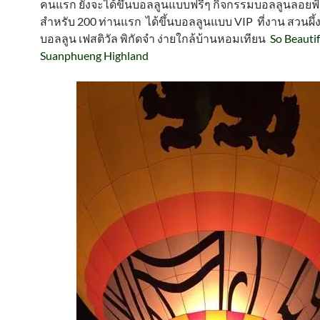
คนแรก ยังจะได้ขึ้นบอลลูนแบบฟรีๆ กิจกรรมบอลลูนลอยฟ้า
สำหรับ 200 ท่านแรก ได้ขึ้นบอลลูนแบบ VIP ที่งาน สวนผึ
บอลลูน เฟสติวัล พิกัดจำ ง่ายใกล้บ้านหอมเทียน
So Beauti
Suanphueng Highland