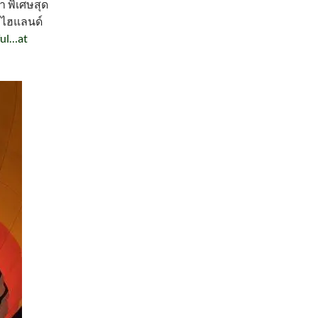
 พิเศษสุด
้งไฮแลนด์
ful…at