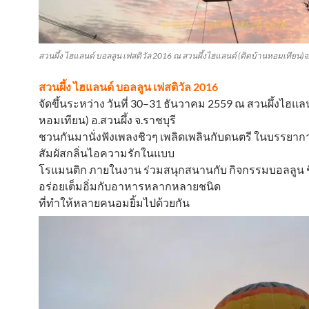
สวนผึ้ง ไฮแลนด์ บอลลูน เฟสติวัล 2016 ณ สวนผึ้งไฮแลนด์ (ติดบ้านหอมเทียน)จ.
สวนผึ้ง ไฮแลนด์ บอลลูน เฟสติวัล 2016
จัดขึ้นระหว่าง วันที่ 30–31 ธันวาคม 2559 ณ สวนผึ้งไฮแลน
หอมเทียน) อ.สวนผึ้ง จ.ราชบุรี
ชวนกันมานั่งฟังเพลงชิวๆ เพลิดเพลินกับดนตรี ในบรรยาก
สัมผัสกลิ่นไอความรักในแบบ
โรแมนติก ภายในงาน ร่วมสนุกสนานกับ กิจกรรมบอลลูน
อร่อยเต็มอิ่มกับอาหารหลากหลายชนิด
ที่ทำให้หลายคนอมยิ้มไปด้วยกัน