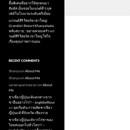
มื้อพิเศษที่อยากให้ทุกคนมา
สัมผัส เอ็นจอยโมเมนต์ดี ๆ บุพ
เฟ่ต์ในโรงแรมระดับพรีเมียม
แกรนด์สิริ​ รีสอร์ท​ เขาใหญ่​-
Grandsiri​ Resort​ Khaoyaiนอน
หลับสบาย…ขยายครอบครัว แก
รนด์สิริ รีสอร์ท เขาใหญ่ ใส่ใจ
เรื่องคุณภาพการนอน
RECENT COMMENTS
Shanya
on
About Me
Shanya
on
About Me
sareerapat intarsiri
on
About
Me
ชาเขียวญี่ปุ่นแท้แตกต่างจาก
ชาอื่นอย่างไร?? – jinglebelltour
on
จุดเริ่มต้น การผลิตชาเขียว
ญี่ปุ่นแท้ ที่จังหวัด เชียงราย
ชาเขียวญี่ปุ่นแท้จากไร่ชาของ
ไทยส่งออกไปทั่วโลก!!! –