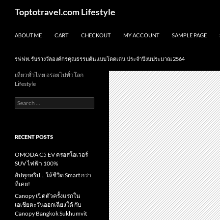
Skip
Search
Toptotravel.com Lifestyle
to
content
ABOUT ME
CART
CHECKOUT
MY ACCOUNT
SAMPLE PAGE
รฟฟท. รับรางวัลองค์กรคุณธรรมต้นแบบโดดเด่น ประจำปีงบประมาณ 2564
เที่ยวทั่วไทย อร่อยไปทั่วโลก
Lifestyle
Search
for:
RECENT POSTS
OMODA C5 EV ครอสโอเวอร์
SUV ไฟฟ้า 100%
อัปทุกทริป… ให้ชีวิต Smart กว่า
ที่เคย!
Canopy เปิดตัวครั้งแรกใน
เอเชียตะวันออกเฉียงใต้ กับ
Canopy Bangkok Sukhumvit