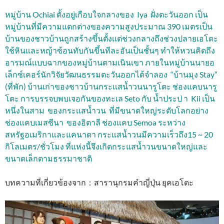
หมู่บ้าน Ochiai ตั้งอยู่เกือบใจกลางของ Iya ฝั่งตะวันออก เป็น
หมู่บ้านที่มีความแตกต่างของความสูงประมาณ 390 เมตรเป็น
บ้านของชาวบ้านถูกสร้างขึ้นตั้งเเต่ช่วงกลางถึงช่วงปลายเอโดะ
ใช้หินเเละหญ้าซ้อนทับกันขึ้นทีละอันเป็นชั้นๆ ทำให้หวนคิดถึง
อารมณ์เเบบฉากของหมู่บ้านตามเนินเขา ภายในหมู่บ้านนายอ
เล็กซ์เคอร์นักวิจัยวัฒนธรรมตะวันออกได้จำลอง “บ้านมุง Stay”
(ที่พัก) บ้านเก่าของชาวบ้าน
กระเเสน้ำวนนารูโตะ ช่องแคบนารู
โตะ การบรรจบพบเจอกันของทะเล Seto กับ น้ำประป า Kii เป็น
หนึ่งในสาม ของกระเเสน้ำวน ที่มีขนาดใหญ่ระดับโลกอย่าง
ช่องเเคบเมสซีนา ของอิตาลี ช่องแคบ Semoa ระหว่าง
สหรัฐอเมริกาและแคนาดา กระเเสน้ำวนมีความเร็วถึง15 ~ 20
กิโลเมตร/ชั่วโมง ที่แห่งนี้จึงเกิดกระแสน้ำวนขนาดใหญ่และ
ขนาดเล็กตามธรรมาชาติ
บทความที่เกี่ยวข้องจาก：สารานุกรมคำญี่ปุ่น ยุคเอโดะ