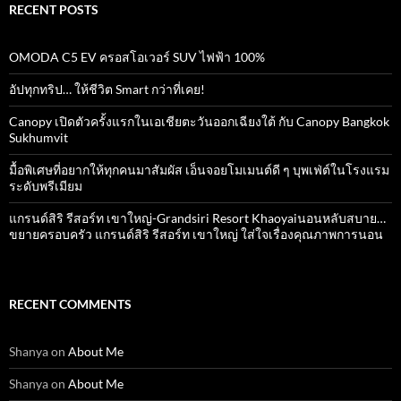
RECENT POSTS
OMODA C5 EV ครอสโอเวอร์ SUV ไฟฟ้า 100%
อัปทุกทริป… ให้ชีวิต Smart กว่าที่เคย!
Canopy เปิดตัวครั้งแรกในเอเชียตะวันออกเฉียงใต้ กับ Canopy Bangkok
Sukhumvit
มื้อพิเศษที่อยากให้ทุกคนมาสัมผัส เอ็นจอยโมเมนต์ดี ๆ บุพเฟ่ต์ในโรงแรม
ระดับพรีเมียม
แกรนด์สิริ​ รีสอร์ท​ เขาใหญ่​-Grandsiri​ Resort​ Khaoyaiนอนหลับสบาย…
ขยายครอบครัว แกรนด์สิริ รีสอร์ท เขาใหญ่ ใส่ใจเรื่องคุณภาพการนอน
RECENT COMMENTS
Shanya
on
About Me
Shanya
on
About Me