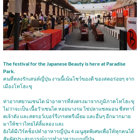
The festival for the Japanese Beauty is here at Paradise
Park.
คนที่หลงรักเสน่ห์ญี่ปุ่น งานนี้เน้นโชว์ของดี ของสดอร่อยๆ จาก
เมืองโทโฮะขุ
ท่าอากศยานเซนได นำอาหารที่ส่งตรงมาจากภูมิภาคโทโฮะขุ
ไม่ว่าจะเป็น เนื้อวัวเซนได หอยนางรม ไข่ปลาแซลมอน ชีสทาร์
ตเจ้าดัง และสตรอว์เบอร์รีเกรดพรีเมี่ยม และอื่นๆ อีกมากมาย
มาให้ชาวไทยได้ลิ้มลอง และ
ยังได้มีเวิร์คช็อปทำอาหารญี่ปุ่น 4 เมนูสุดพิเศษเพื่อให้ทุกคนได้
สัมผัสประสบการณ์การทำอาหารแบบญี่ปุ่น