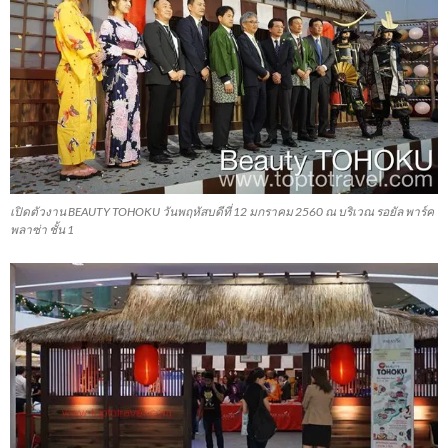
เปิดตัวงาน BEAUTY TOHOKU วันพฤหัสบดีที่ 12 มกราคม 2560 ณ บริเวณ รอยัล พาร์ค
พลาซ่า ชั้น 1