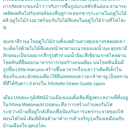
การกัดเซาะของน้ำ ราวกับการขึ้นรูปเเกะสลักหินอ่อน สามารถ
เพลิดเพลินไปกับเสน่ห์ของสี่ฤดูกาล ดอกซากุระบานในฤดูใบไม้
ผลิ ฤดูใบไม้ร่วงมาพร้อมกับใบไม้สีเเดงในฤดูใบไม้ร่วงที่โทโฮะ
ขุ
หุบเขาลึก Iya ในฤดูใบไม้ร่วงตั้งเเต่ด้านล่างหุบเขาจรดยอดเขา
จะเต็มไปด้วยใบไม้สีเเดงหน้าผาตามเเนวของเเม่น้ำIya หุบเขามี
ลักษณะเป็นรอยบากลึกรูปตัวV เเม่น้ำอิยะสีเขียวมรกตไหลผ่าน
โขดหินที่ยื่นออกมาจากการก่อสร้างถนนอิยะ บนโขดหินนั้นมี
รูปปั้น Little man piss สร้างขึ้นมาจากเรื่องเล่าว่าเดิมทีเด็กใน
ท้องถิ่น และนักท่องเที่ยวใช้ยืนทดสอบความกล้าหาญ เป็นสถาน
ที่ที่ได้รับดาว 2 ดวงใน Michelin Green Guide Japon
เมือง Udatsu ภูมิทัศน์บ้านเมืองแบบดั้งเดิมที่สูงตระหง่านที่ตั้งอยู่
ใน Mima Wakimachi Udatsu คือ การสร้างกำแพงกันไฟ
ระหว่างบ้านที่อยู่ใกล้เคียงเพื่อป้องกันการแพร่กระจายของไฟ
ตอนไฟไหม้
เดิมทีมีพ่อค้ามาทำการค้าเจริญรุ่งเรืองเหมือนกับ
บ้านเมืองใน ยุคเอโดะ