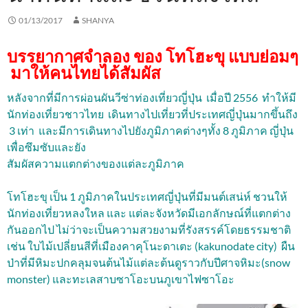
01/13/2017
SHANYA
บรรยากาศจำลอง ของ โทโฮะขุ
แบบย่อมๆ
มาให้คนไทยได้สัมผัส
หลังจากที่มีการผ่อนผันวีซ่าท่อ
งเที่ยวญี่ปุ่น เมื่อปี 2556
ทำให้มี
นักท่องเที่ยวชาวไทย เดิน
ทางไปเที่ยวที่ประเทศญี่ปุ่นมาก
ขึ้นถึง
3
เท่า และมีการเดินทางไปยังภูมิภาคต่า
งๆทั้ง
8
ภูมิภาค ญี่ปุ่น
เพื่อซึมซับและยัง
สัมผัสความแตกต่า
งของแต่ละภูมิภาค
โทโฮะขุ เป็น
1
ภูมิภาคในประเทศญี่ปุ่นที่มี
มนต์เสน่ห์ ชวนให้
นักท่องเที่ยวหลงใหล และ แต่ละจังหวัดมีเอกลักษณ์ที่แ
ตกต่าง
กันออกไป ไม่ว่าจะเป็นความสวยงามที่รังสร
รค์โดยธรรมชาติ
เช่น ใบไม้เปลี่ยนสีที่เมืองคาคุโนะด
าเตะ (
kakunodate city)
ผืน
ป่าที่มีหิมะปกคลุมจนต้นไม้แ
ต่ละต้นดูราวกับปีศาจหิมะ(
snow
monster)
และทะเลสาบซาโอะบนภูเขาไฟซาโอะ