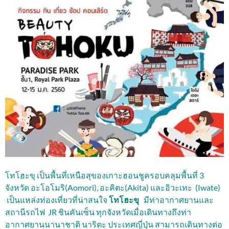
โทโฮะขุ เป็นพื้นที่เหนือสุของเกาะฮอนชูครอบคลุมพื้นที่ 3
จังหวัด อะโอโมริ(Aomori), อะคิตะ(Akita) และอิวะเทะ (Iwate)
เป็นแหล่งท่องเที่ยวที่น่าสนใจ
โทโฮะขุ
มีท่าอากาศยานและ
สถานีรถไฟ JR ชินคันเซ็น ทุกจังหวัดเมื่อเดินทางถึงท่า
อากาศยานนานาชาติ นาริตะ ประเทศญี่ปุ่น สามารถเดินทางต่อ