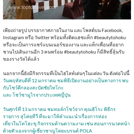
เพียงถ่ายรูป บรรยากาศภายในงาน และโพสต์บน Facebook,
Instagram หรือ Twitter พร้อมทั้งติดแฮชแท็ก #beautytohoku
หรือจะเป็นการแชร์แบนเนอร์ของงาน และแท็กเพื่อนที่อยาก
ชวนไปเดินงานอีก 3 คนพร้อม #beautytohoku ก็มีสิทธิ์ลุ้นรับ
ของรางวัลได้แล้ว
นอกจากนี้ยังมีกิจกรรมที่เป็นไฮไลท์เด่นๆในแต่ละวัน ดังต่อไปนี้
วันพฤหัสบดีที่ 12 มกราคม ชมพิธีเปิดงานอย่างเป็นทางการ พบ
กับโชว์ตีกลองสะบัดชัยไทโกะ
และ โชว์ซามูไรจากประเทศญี่ปุ่น
วันศุกร์ที่ 13 มกราคม ชมทอล์กโชว์จาก คุณฮิโระ พิธีกร
รายการ สุโค่ยทีวี ที่จะมาให้คำแนะนำเรื่องการท่อง
เที่ยวในโทโฮะขุ กิจกรรมด้านความงาม เช่น สอนการนวดหน้า
ด้วยตัวเองจากผู้เชี่ยวชาญโดยแบรนด์ POLA