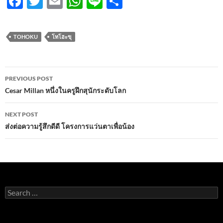
F
T
E
W
Li
S
ac
w
m
h
n
h
e
itt
ail
at
e
ar
TOHOKU
โทโฮะขุ
b
er
s
e
o
A
Post
o
p
PREVIOUS POST
navigation
Cesar Millan หนึ่งในครูฝึกสุนักระดับโลก
k
p
NEXT POST
ส่งต่อความรู้สึกดีดี โครงการแว่นตาเพื่อน้อง
Search
for: