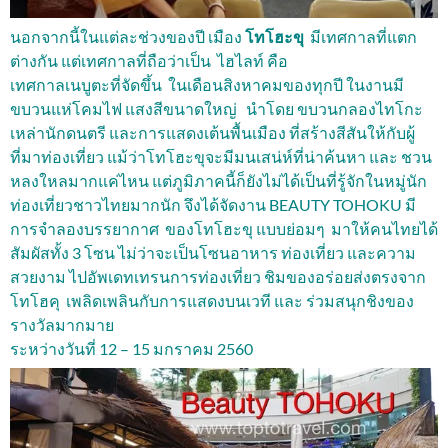
นอกจากนี้ในแต่ละช่วงของปี เมือง
โทโฮะขุ
มีเทศกาลที่แต
ก
ต่างกัน แต่เทศกาลที่ถือว่าเป็น ไฮไลท์ คือ
เทศกาลเนบูตะที่จัดขึ้น ในเดื
อนสิงหาคมของทุกปี ในงานมี
ขบวนแห่โคมไฟ แสงสีขนาด
ใหญ่ นำโดย ขบวนกลองไทโกะ
เหล่านักดนตรี และการแสดงเต้นพื้นเมือง ที่สร้างสีสันให้กับผู้
ที่มาท่อ
งเที่ยว แม้ว่าโทโฮะขุจะมีมนเสน่ห์ที่น่
าค้นหา และ ชวน
หลงใหลมากแค่ไหน แต่ภูมิภาคนี้ก็ยังไม่ได้เป็นที่
รู้จักในหมู่นัก
ท่องเที่ยวชาวไท
ยมากนัก จึงได้จัดงาน BEAUTY TOHOKU
มี
การจำลองบรรยากาศ ของโทโฮะขุ
แบบย่อมๆ มาให้คนไทยได้
สัมผัสทั้ง
3
โซน ไม่ว่าจะเป็นโซนอาหาร ท่องเที่ยว และความ
สวยงาม ไปอัพเดทเทรนการท่องเที่ยว ชิมของอร่อยส่งตรงจาก
โทโฮคุ เพลิดเพลินกับการแสดงบนเวที และ ร่วมสนุกชิงของ
รางวัลมากมาย
ระหว่างวันที่
12 – 15
มกราคม 2560