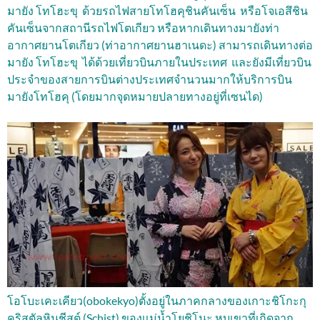
มายัง โทโฮะขุ ด้วยรถไฟสายโทโฮคุชินคันเซ็น หรือโจเอสึชิน
คันเซ็นจากสถานีรถไฟโตเกียว หรือหากเดินทางมายังท่า
อากาศยานโตเกียว (ท่าอากาศยานฮาเนดะ) สามารถเดินทางต่อ
มายัง โทโฮะขุ ได้ด้วยเที่ยวบินภายในประเทศ และยังมีเที่ยวบิน
ประจำของสายการบินต่างประเทศจำนวนมากให้บริการบิน
มายังโทโฮคุ (โดยมากจุดหมายปลายทางอยู่ที่เซนได)
โอโบะเคะเคียว(obokekyo)ตั้งอยู่ในภาคกลางของเกาะชิโกะกุ
คริสตัลหินชีสต์ (Schist) ของเเม่น้ำโยชิโนะ หุบเขาที่เกิดจาก