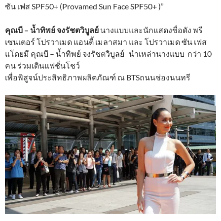
ซัน เฟส SPF50+ (Provamed Sun Face SPF50+ )”
คุณบี
–
น้ำทิพย์ จงรัชตวิบูลย์
นางแบบและนักแสดงชื่อดัง พรี
เซนเตอร์ โปรวาเมด แอนตี้ เมลาสมา และ โปรวาเมด ซัน เฟส
แ
โดยมี คุณบี – น้ำทิพย์ จงรัชตวิบูลย์ นำเหล่านางแบบ กว่า 10
คน ร่วมเดินแฟชั่นโชว์
เพื่อพิสูจน์ประสิทธิภาพผลิตภัณฑ์ ณ BTSถนนช่องนนทรี