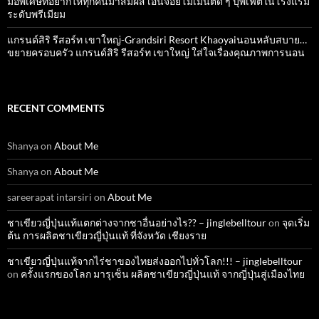
มื้อพิเศษที่อยากให้ทุกคนมาสัมผัส เอ็นจอยโมเมนต์ดี ๆ บุพเฟ่ต์ในโรงแรม
ระดับพรีเมียม
แกรนด์สิริ​ รีสอร์ท​ เขาใหญ่​-Grandsiri​ Resort​ Khaoyaiนอนหลับสบาย…
ขยายครอบครัว แกรนด์สิริ รีสอร์ท เขาใหญ่ ใส่ใจเรื่องคุณภาพการนอน
RECENT COMMENTS
Shanya
on
About Me
Shanya
on
About Me
sareerapat intarsiri
on
About Me
ชาเขียวญี่ปุ่นแท้แตกต่างจากชาอื่นอย่างไร?? – jinglebelltour
on
จุดเริ่ม
ต้น การผลิตชาเขียวญี่ปุ่นแท้ ที่จังหวัด เชียงราย
ชาเขียวญี่ปุ่นแท้จากไร่ชาของไทยส่งออกไปทั่วโลก!!! – jinglebelltour
on
ครั้งแรกของโลก มารุเซ็น ผลิตชาเขียวญี่ปุ่นแท้ จากญี่ปุ่นสู่เมืองไทย