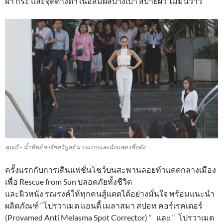
ฝ้า กระ และจุดด่างดำ เนื้อสัมผัสบางเบา สบายผิว ไม่มันวาว
คุณบี – น้ำทิพย์ จงรัชตวิบูลย์ นางแบบและนักแสดงชื่อดัง
ครั้งแรกกับการเดินแฟชั่นโชว์บนสะพานลอยท้าแดดกลางเมือง
เพื่อ Rescue from Sun ปลอดภัยทั้งชีวิต
และผิวหนัง รณรงค์ให้ทุกคนสู้แดดได้อย่างมั่นใจ พร้อมแนะนำ
ผลิตภัณฑ์ “โปรวาเมด แอนตี้ เมลาสมา สปอท คอร์เรคเตอร์
(Provamed Anti Melasma Spot Corrector) ” และ “ โปรวาเมด