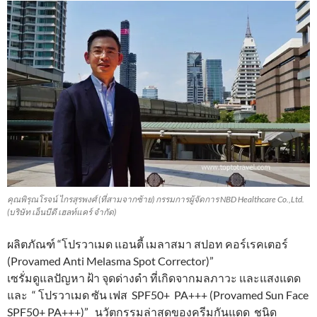
คุณพิรุณโรจน์ ไกรสุรพงศ์ (ที่สามจากซ้าย) กรรมการผู้จัดการ NBD Healthcare Co.,Ltd.
(บริษัท เอ็นบีดี เฮลท์แคร์ จำกัด)
ผลิตภัณฑ์ “โปรวาเมด แอนตี้ เมลาสมา สปอท คอร์เรคเตอร์
(Provamed Anti Melasma Spot Corrector)”
เซรั่มดูแลปัญหา ฝ้า จุดด่างดำ ที่เกิดจากมลภาวะ และแสงแดด
และ “ โปรวาเมด ซัน เฟส SPF50+ PA+++ (Provamed Sun Face
SPF50+ PA+++)” นวัตกรรมล่าสุดของครีมกันแดด ชนิด