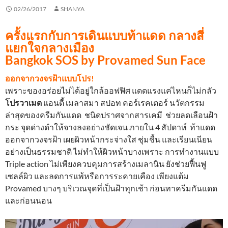
02/26/2017
SHANYA
ครั้งแรกกับการเดินแบบท้าแดด กลางสี่
แยกใจกลางเมือง
Bangkok SOS by Provamed Sun Face
ออกจากวงจรฝ้าแบบโปร!
เพราะของอร่อยไม่ได้อยู่ใกล้ออฟฟิศ แดดแรงแค่ไหนก็ไม่กลัว
โปรวาเมด
แอนตี้ เมลาสมา สปอท คอร์เรคเตอร์ นวัตกรรม
ล่าสุดของครีมกันแดด ชนิดปราศจากสารเคมี ช่วยลดเลือนฝ้า
กระ จุดด่างดำให้จางลงอย่างชัดเจน ภายใน 4 สัปดาห์ ท้าแดด
ออกจากวงจรฝ้า เผยผิวหน้ากระจ่างใส ชุ่มชื้น และเรียนเนียน
อย่างเป็นธรรมชาติ ไม่ทำให้ผิวหน้าบางเพราะ การทำงานแบบ
Triple action ไม่เพียงควบคุมการสร้างเมลานิน ยังช่วยฟื้นฟู
เซลล์ผิว และลดการแพ้หรือการระคายเคือง เพียงแต้ม
Provamed บางๆ บริเวณจุดที่เป็นฝ้าทุกเช้า ก่อนทาครีมกันแดด
และก่อนนอน