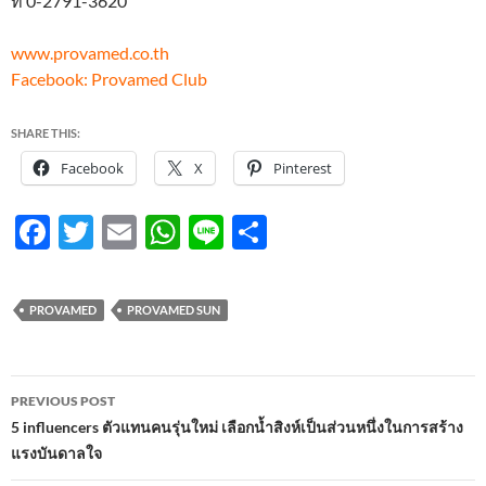
ที่ 0-2791-3620
www.provamed.co.th
Facebook: Provamed Club
SHARE THIS:
Facebook
X
Pinterest
F
T
E
W
Li
S
ac
w
m
h
n
h
e
itt
ail
at
e
ar
PROVAMED
PROVAMED SUN
b
er
s
e
o
A
Post
o
p
PREVIOUS POST
navigation
5 influencers ตัวแทนคนรุ่นใหม่ เลือกน้ำสิงห์เป็นส่วนหนึ่งในการสร้าง
k
p
แรงบันดาลใจ