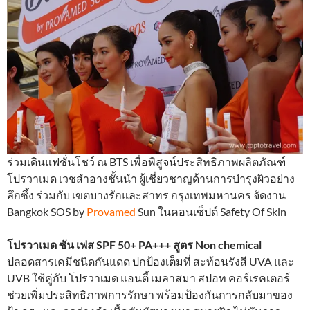
ร่วมเดินแฟชั่นโชว์ ณ BTS เพื่อพิสูจน์ประสิทธิภาพผลิตภัณฑ์
โปรวาเมด เวชสำอางชั้นนำ ผู้เชี่ยวชาญด้านการบำรุงผิวอย่าง
ลึกซึ้ง ร่วมกับ เขตบางรักและสาทร กรุงเทพมหานคร จัดงาน
Bangkok SOS by
Provamed
Sun ในคอนเซ็ปต์ Safety Of Skin
โปรวาเมด ซัน เฟส SPF 50+ PA+++ สูตร Non chemical
ปลอดสารเคมีชนิดกันแดด ปกป้องเต็มที่ สะท้อนรังสี UVA และ
UVB ใช้คู่กับ โปรวาเมด แอนตี้ เมลาสมา สปอท คอร์เรคเตอร์
ช่วยเพิ่มประสิทธิภาพการรักษา พร้อมป้องกันการกลับมาของ