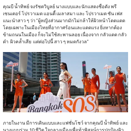
คุณบี น้ำทิพย์ จงรัชตวิบูลย์ นางแบบและนักแสดงชื่อดัง พรี
เซนเตอร์ โปรวาเมด แอนตี้ เมลาสมา และ โปรวาเมด ซัน เฟส
แนะนำสาว ๆ ว่า “ผู้หญิงส่วนมากมักไม่กล้าให้ผิวหน้าโดดแดด
โดยเฉพาะในเมืองไทยที่อากาศร้อนและแดดแรง ยิ่งหากต้อง
ข้ามถนนในเมือง ก็จะไม่ใช้สะพานลอย เนื่องจาก กลัวแดด กลัว
ดำ ผิวคล้ำเสีย แต่ต่อไปนี้ สาว ๆ หมดกังวล”
ภายในงาน มีการเดินแบบและแฟชั่นโชว์ จากคุณบี น้ำทิพย์ และ
นางแบบร่วม 10 ชีวิต ใจกลางเมืองเพื่อท้าพิสูจน์การปกป้องผิว