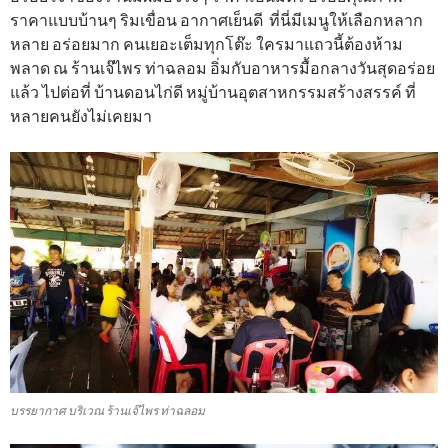
ราคาแบบบ้านๆ ริมเขื่อน อากาศเย็นดี ที่นี่มีเมนูให้เลือกหลาก
หลาย อร่อยมาก คนเยอะเต็มทุกโต๊ะ ใครมาแถวนี้ต้องห้าม
พลาด ณ ร้านเจ๊ไพร ท่าฉลอม อิ่มกับอาหารมื้อกลางวันสุดอร่อย
แล้ว ไปต่อที่ บ้านดอนไก่ดี หมู่บ้านอุตสาหกรรมสร้างสรรค์ ที่
หลายคนยังไม่เคยมา
บรรยากาศ บริเวณ ร้านเจ๊ไพร ท่าฉลอม