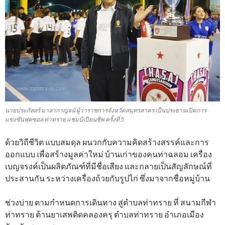
นายประภัสสร์ มาลากาญจน์ ผู้ว่าราชการจังหวัดสมุทรสาคร เป็นประธานเปิดการ
แข่งขันฟุตซอล ท่าทราย แชมป์เปียนชิพ ครั้งที่ 5
ด้วยวิถีชีวิต แบบสมดุล ผนวกกับความคิดสร้างสรรค์และการ
ออกแบบ เพื่อสร้างมูลค่าใหม่ บ้านเก่าของคนท่าฉลอม เครื่อง
เบญจรงค์เป็นผลิตภัณฑ์ที่มีชื่อเสียง และกลายเป็นสัญลักษณ์ที่
ประสานกัน ระหว่างเครื่องถ้วยกับรูปไก่ ซึ่งมาจากชื่อหมู่บ้าน
ช่วงบ่าย ตามกำหนดการเดินทาง สู่ตำบลท่าทราย ที่ สนามกีฬา
ท่าทราย ต้านยาเสพติดคลองครุ ตำบลท่าทราย อำเภอเมือง