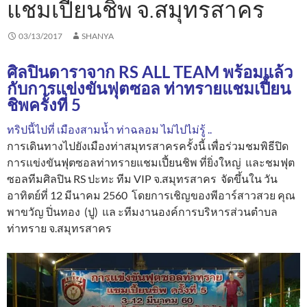
แชมเปี้ยนชิพ จ.สมุทรสาคร
03/13/2017
SHANYA
ศิลปินดาราจาก RS ALL TEAM พร้อมแล้ว
กับการแข่งขันฟุตซอล ท่าทรายแชมเปี้ยน
ชิพครั้งที่ 5
ทริปนี้ไปที่ เมืองสามน้ำ ท่าฉลอม ไม่ไปไม่รู้ ..
การเดินทางไปยังเมืองท่าสมุทรสาครครั้งนี้ เพื่อร่วมชมพิธีปิด
การแข่งขันฟุตซอลท่าทรายแชมเปี้ยนชิพ ที่ยิ่งใหญ่ และชมฟุต
ซอลทีมศิลปิน RS ปะทะ ทีม VIP จ.สมุทรสาคร จัดขึ้นใน วัน
อาทิตย์ที่ 12 มีนาคม 2560 โดยการเชิญของพีอาร์สาวสวย คุณ
พาขวัญ ปิ่นทอง (ปู) แล ะทีมงานองค์การบริหารส่วนตำบล
ท่าทราย จ.สมุทรสาคร