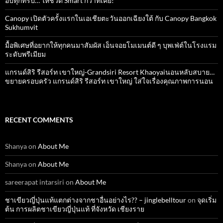
อัปทุกทริป… ให้ชีวิต Smart กว่าที่เคย!
Canopy เปิดตัวครั้งแรกในเอเชียตะวันออกเฉียงใต้ กับ Canopy Bangkok
Sukhumvit
มื้อพิเศษที่อยากให้ทุกคนมาสัมผัส เอ็นจอยโมเมนต์ดี ๆ บุพเฟ่ต์ในโรงแรม
ระดับพรีเมียม
แกรนด์สิริ​ รีสอร์ท​ เขาใหญ่​-Grandsiri​ Resort​ Khaoyaiนอนหลับสบาย…
ขยายครอบครัว แกรนด์สิริ รีสอร์ท เขาใหญ่ ใส่ใจเรื่องคุณภาพการนอน
RECENT COMMENTS
Shanya
on
About Me
Shanya
on
About Me
sareerapat intarsiri
on
About Me
ชาเขียวญี่ปุ่นแท้แตกต่างจากชาอื่นอย่างไร?? – jinglebelltour
on
จุดเริ่ม
ต้น การผลิตชาเขียวญี่ปุ่นแท้ ที่จังหวัด เชียงราย