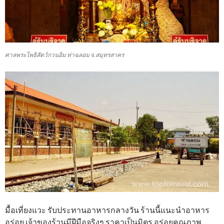
ศาลพระโพธิสัตว์กวนอิม ท่าฉลอม จ.สมุทรสาคร
มื้อเที่ยงแวะ รับประทานอาหารกลางวัน ร้านนี้แนะนำอาหาร
อร่อย เจ้าของร้านมีฝีมือจร
ิงๆ ราคาเป็นมิตร อร่อยคุณภาพ