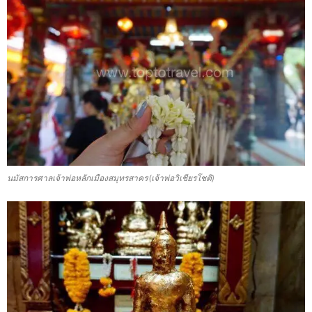
นมัสการศาลเจ้าพ่อหลักเมืองสมุทรสาคร (เจ้าพ่อวิเชียรโชติ)