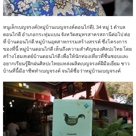
หนูเล็กเบญจรงค์(หมู่บ้านเบญจรงค์ดอนไก่ดี). 34 หมู่ 1 ตำบล
ดอนไก่ดี อำเภอกระทุ่มแบน จังหวัดสมุทรสาครสถานีต่อไป ต่อ
ที่ บ้านดอนไก่ดี หมู่บ้านอุตสาหกรรมสร้างสรรค์ ซึ่งโครงการ
ของที่นี้ หมู่บ้านดอนไก่ดี เห็นถึงความสำคัญของศิลปะไทย โดย
สร้างโฮมสเตย์บ้านดอนไก่ดี เพื่อให้นักท่องเที่ยวที่ชื่นชอบและ
อยากเรียนรู้ฝึกฝนศิลปะไทยแหล่งผลิตเบญจรงค์ฝีมือเยี่ยม ชาว
บ้านที่นี้มีอาชีพทำเบญจรงค์ จนได้ชื่อว่าหมู่บ้านเบญจรงค์