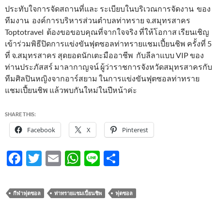
ประทับใจการจัดสถานที่และ ระเบียบในบริเวณการจัดงาน ของ
ทีมงาน องค์การบริหารส่วนตำบลท่าทราย จ.สมุทรสาคร
Toptotravel ต้องขอขอบคุณที่จากใจจริง ที่ให้โอกาส เรียนเชิญ
เข้าร่วมพิธีปิดการแข่งขันฟุตซอลท่าทรายแชมเปี้ยนชิพ ครั้งที่ 5
ที่ จ.สมุทรสาคร สุดยอดนักเตะมืออาชีพ กับลีลาแบบ VIP ของ
ท่านประภัสสร์ มาลากาญจน์ ผู้ว่าราชการจังหวัดสมุทรสาครกับ
ทีมศิลปินหญิงจากอาร์สยาม ในการแข่งขันฟุตซอลท่าทราย
แชมเปี้ยนชิพ แล้วพบกันใหม่ในปีหน้าค่ะ
SHARE THIS:
Facebook
X
Pinterest
F
T
E
W
Li
S
ac
w
m
h
n
h
e
itt
ail
at
e
ar
กีฬาฟุตซอล
ท่าทรายแชมเปี้ยนชิพ
ฟุตซอล
b
er
s
e