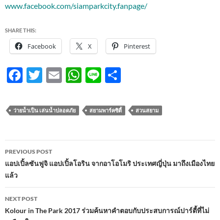
www.facebook.com/siamparkcity.fanpage/
SHARE THIS:
Facebook
X
Pinterest
F
T
E
W
Li
S
ac
w
m
h
n
h
e
itt
ail
at
e
ar
ว่ายน้ำเป็น เล่นน้ำปลอดภัย
สยามพาร์คซิตี้
สวนสยาม
b
er
s
e
o
A
Post
o
p
PREVIOUS POST
navigation
แอปเปิ้ลซันฟูจิ แอปเปิ้ลโอริน จากอาโอโมริ ประเทศญี่ปุ่น มาถึงเมืองไทย
k
p
แล้ว
NEXT POST
Kolour in The Park 2017 ร่วมค้นหาคำตอบกับประสบการณ์ปาร์ตี้ที่ไม่