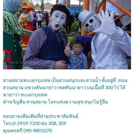
สวนสยามทะเลกรุงเทพ เป็นสวนสนุกและสวนน้ำ ตั้งอยู่ที่ ถนน
สวนสยาม แขวงคันนายาว เขตคันนายาว บนเนื้อที่ 300 ไร่ ได้
ฉายาว่า ทะเลกรุงเทพ
คำขวัญคือ สวนสยาม โลกแห่งความสุข สนุกไม่รู้ลืม
สอบถามเพิ่มเติมที่ฝ่ายประชาสัมพันธ์
โทร.0-2919-7200 ต่อ 308, 309
คุณพรศรี 090-8801070