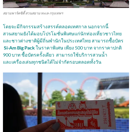
สยามพาร์คซิตี้ สวนสยาม ทะเล-กรุงเทพฯ
โดยจะมีกิจกรรมสร้างสรรค์ตลอดเทศกาล นอกจากนี้
สวนสยามยังได้มอบโปรโมชั่นพิเศษแก่นักท่องเที่ยวชาวไทย
และชาวต่างชาติผู้มีถิ่นพำนักในประเทศไทย สามารถซื้อบัตร
Si-Am Big Pack
ในราคาพิเศษ เพียง 500 บาท จากราคาปกติ
900 บาท ซื้อบัตรครั้งเดียว สามารถใช้บริการสวนน้ำ
และเครื่องเล่นทุกชนิดได้ไม่จำกัดรอบตลอดทั้งวัน