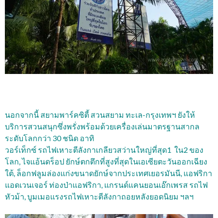
นอกจากนี้ สยามพาร์คซิตี้ สวนสยาม ทะเล-กรุงเทพฯ ยังให้
บริการสวนสนุกซึ่งพรั่งพร้อมด้วยเครื่องเล่นมาตรฐานสากล
ระดับโลกกว่า 30 ชนิด อาทิ
วอร์เท็กซ์ รถไฟเหาะตีลังกาเกลียวสว่านใหญ่ที่สุด1 ใน2 ของ
โลก, ไจแอ้นดร็อป ยักษ์ตกตึกที่สูงที่สุดในเอเซียตะวันออกเฉียง
ใต้, ล็อกฟลูมล่องแก่งขนาดยักษ์จากประเทศเยอรมันนี, แอฟริกา
แอดเวนเจอร์ ท่องป่าแอฟริกา, แกรนด์แคนยอนเอ๊กเพรส รถไฟ
หัวม้า, บูมเมอแรงรถไฟเหาะตีลังกาถอยหลังยอดนิยม ฯลฯ