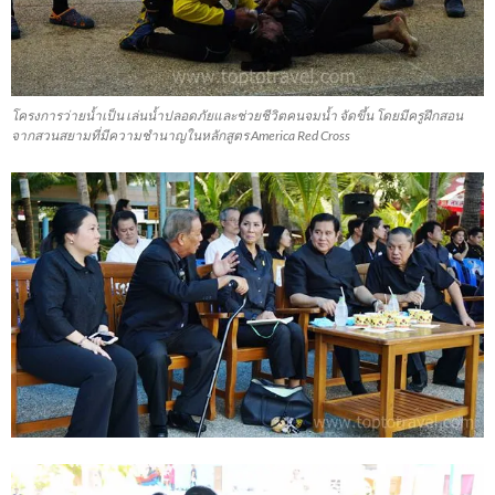
โครงการว่ายน้ำเป็น เล่นน้ำปลอดภัยและช่วยชีวิตคนจมน้ำ จัดขึ้น โดยมีครูฝึกสอน
จากสวนสยามที่มีความชำนาญในหลักสูตร America Red Cross