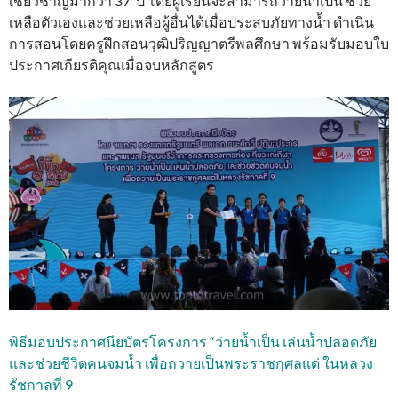
เชี่ยวชาญมากว่า 37 ปี โดยผู้เรียนจะสามารถว่ายน้ำเป็น ช่วย
เหลือตัวเองและช่วยเหลือผู้อื่นได้เมื่อประสบภัยทางน้ำ ดำเนิน
การสอนโดยครูฝึกสอนวุฒิปริญญาตรีพลศึกษา พร้อมรับมอบใบ
ประกาศเกียรติคุณเมื่อจบหลักสูตร
พิธีมอบประกาศนียบัตรโครงการ “ว่ายน้ำเป็น เล่นน้ำปลอดภัย
และช่วยชีวิตคนจมน้ำ เพื่อถวายเป็นพระราชกุศลแด่ ในหลวง
รัชกาลที่ 9