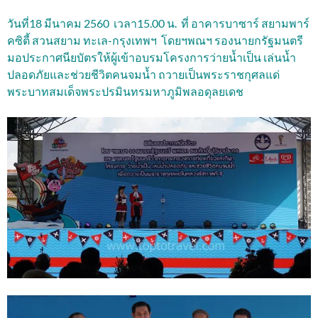
วันที่18 มีนาคม 2560 เวลา15.00 น. ที่ อาคารบาซาร์ สยามพาร์
คซิตี้ สวนสยาม ทะเล-กรุงเทพฯ โดยฯพณฯ รองนายกรัฐมนตรี
มอประกาศนียบัตรให้ผู้เข้าอบรมโครงการว่ายน้ำเป็น เล่นน้ำ
ปลอดภัยและช่วยชีวิตคนจมน้ำ ถวายเป็นพระราชกุศลแด่
พระบาทสมเด็จพระปรมินทรมหาภูมิพลอดุลยเดช