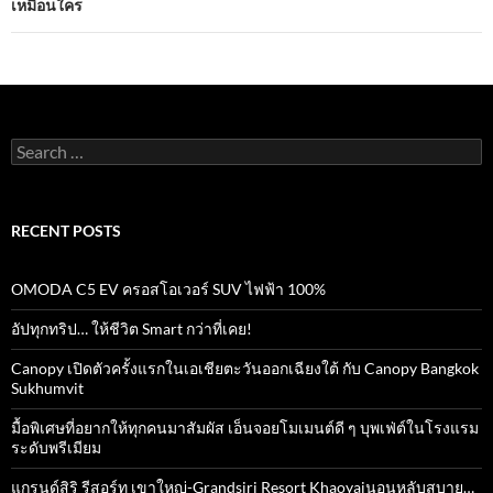
เหมือนใคร
Search
for:
RECENT POSTS
OMODA C5 EV ครอสโอเวอร์ SUV ไฟฟ้า 100%
อัปทุกทริป… ให้ชีวิต Smart กว่าที่เคย!
Canopy เปิดตัวครั้งแรกในเอเชียตะวันออกเฉียงใต้ กับ Canopy Bangkok
Sukhumvit
มื้อพิเศษที่อยากให้ทุกคนมาสัมผัส เอ็นจอยโมเมนต์ดี ๆ บุพเฟ่ต์ในโรงแรม
ระดับพรีเมียม
แกรนด์สิริ​ รีสอร์ท​ เขาใหญ่​-Grandsiri​ Resort​ Khaoyaiนอนหลับสบาย…