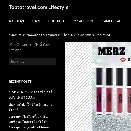
Skip
Search
Toptotravel.com Lifestyle
to
content
ABOUT ME
CART
CHECKOUT
MY ACCOUNT
SAMPLE PAGE
รฟฟท. รับรางวัลองค์กรคุณธรรมต้นแบบโดดเด่น ประจำปีงบประมาณ 2564
เที่ยวทั่วไทย อร่อยไปทั่วโลก
Lifestyle
Search
for:
RECENT POSTS
OMODA C5 EV ครอสโอเวอร์
SUV ไฟฟ้า 100%
อัปทุกทริป… ให้ชีวิต Smart กว่า
ที่เคย!
Canopy เปิดตัวครั้งแรกใน
เอเชียตะวันออกเฉียงใต้ กับ
Canopy Bangkok Sukhumvit