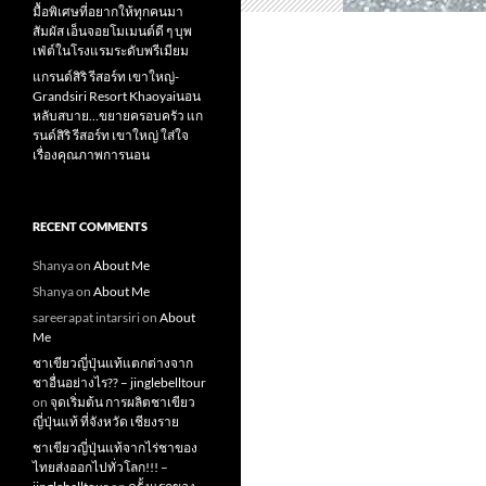
มื้อพิเศษที่อยากให้ทุกคนมา
สัมผัส เอ็นจอยโมเมนต์ดี ๆ บุพ
เฟ่ต์ในโรงแรมระดับพรีเมียม
แกรนด์สิริ​ รีสอร์ท​ เขาใหญ่​-
Grandsiri​ Resort​ Khaoyaiนอน
หลับสบาย…ขยายครอบครัว แก
รนด์สิริ รีสอร์ท เขาใหญ่ ใส่ใจ
เรื่องคุณภาพการนอน
RECENT COMMENTS
Shanya
on
About Me
Shanya
on
About Me
sareerapat intarsiri
on
About
Me
ชาเขียวญี่ปุ่นแท้แตกต่างจาก
ชาอื่นอย่างไร?? – jinglebelltour
on
จุดเริ่มต้น การผลิตชาเขียว
ญี่ปุ่นแท้ ที่จังหวัด เชียงราย
ชาเขียวญี่ปุ่นแท้จากไร่ชาของ
ไทยส่งออกไปทั่วโลก!!! –