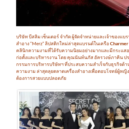
บริษัท บีสลิม เซ็นเตอร์ จำกัด ผู้จัดจำหน่ายและเจ้าของแบรน
สำอาง “Merz” ลิปสติกใหม่ล่าสุดแบรนด์ในเครือ
Charmer 
คลินิกความงามที่ได้รับความนิยมอย่างมากและมีกระแสอย่
ก่อตั้งและบริหารงาน โดย คุณนันท์นภัส อัครวงษ์ภาคิน
กรรมการบริหารบริษัทฯ ที่ประสบความสำเร็จกับธุรกิจด้า
ความงาม ล่าสุดลุยตลาดเครื่องสำอางเพื่อตอบโจทย์ผู้หญิงไ
ต้องการสวยแบบปลอดภัย