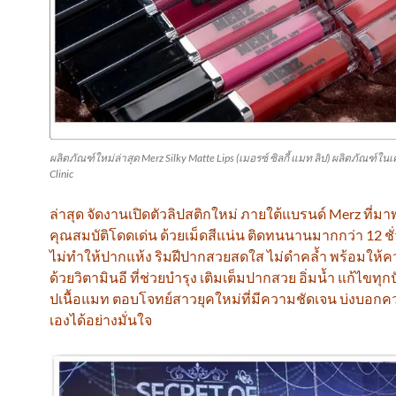
ผลิตภัณฑ์ใหม่ล่าสุด Merz Silky Matte Lips (เมอรซ์ ซิลกี้ แมท ลิป) ผลิตภัณฑ์ใน
Clinic
ล่าสุด จัดงานเปิดตัวลิปสติกใหม่ ภายใต้แบรนด์ Merz ที่มา
คุณสมบัติโดดเด่น ด้วยเม็ดสีแน่น ติดทนนานมากกว่า 12 ช
ไม่ทำให้ปากแห้ง ริมฝีปากสวยสดใส ไม่ดำคล้ำ พร้อมให้คว
ด้วยวิตามินอี ที่ช่วยบำรุง เติมเต็มปากสวย อิ่มน้ำ แก้ไขทุ
ปเนื้อแมท ตอบโจทย์สาวยุคใหม่ที่มีความชัดเจน บ่งบอกค
เองได้อย่างมั่นใจ