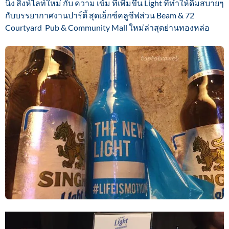
นิ่ง สิงห์ไลท์ใหม่ กับ ความ เข้ม ที่เพิ่มขึ้น Light ที่ทำให้ดื่มสบายๆ
กับบรรยากาศงานปาร์ตี้ สุดเอ็กซ์คลูซีฟส่วน Beam & 72
Courtyard Pub & Community Mall ใหม่ล่าสุดย่านทองหล่อ