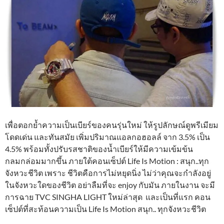
เพื่อตอกย้ำความเป็นเบียร์ของคนรุ่นใหม่ ให้รูปลักษณ์ดูพรีเมียม
โดดเด่น และทันสมัย เพิ่มปริมาณแอลกอฮอลล์ จาก 3.5% เป็น
4.5% พร้อมทั้งปรับรสชาติของน้ำเบียร์ให้มีความเข้มข้น
กลมกล่อมมากขึ้น ภายใต้คอนเซ็ปต์ Life Is Motion : สนุก..ทุก
จังหวะชีวิต เพราะ ชีวิตคือการไม่หยุดนิ่ง ไม่ว่าคุณจะกำลังอยู่
ในจังหวะใดของชีวิต อย่าลืมที่จะ enjoy กับมัน ภายในงาน จะมี
การฉาย TVC SINGHA LIGHT ใหม่ล่าสุด และเป็นที่แรก คอน
เซ็ปต์ที่สะท้อนความเป็น Life Is Motion สนุก.. ทุกจังหวะชีวิต