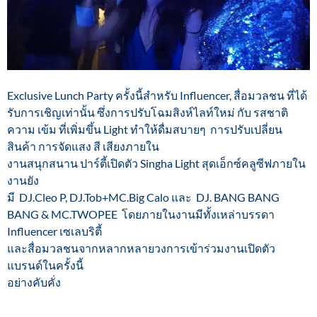
Exclusive Lunch Party ครั้งนี้สำหรับ Influencer, สื่อมวลชน ที่ได้
รับการเชิญเท่านั้น ซึ่งการปรับโฉมสิงห์ไลท์ใหม่ กับ รสชาติ
ความ เข้ม ที่เพิ่มขึ้น Light ทำให้ดื่มสบายๆ การปรับเปลี่ยน
สินค้า การจัดแสง สี เสียงภายใน
งานสนุกสนาน ปาร์ตี้เปิดตัว Singha Light สุดเอ็กซ์คลูซีฟภายใน
งานยัง
มี DJ.Cleo P, DJ.Tob+MC.Big Calo และ DJ. BANG BANG
BANG & MC.TWOPEE โดยภายในงานมีทั้งเหล่าบรรดา
Influencer เซเลบริตี้
และสื่อมวลชนจากหลากหลายวงการเข้าร่วมงานเปิดตัว
แบรนด์ในครั้งนี้
อย่างคับคั่ง