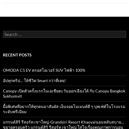
Search
for:
RECENT POSTS
OMODA C5 EV ครอสโอเวอร์ SUV ไฟฟ้า 100%
อัปทุกทริป… ให้ชีวิต Smart กว่าที่เคย!
Canopy เปิดตัวครั้งแรกในเอเชียตะวันออกเฉียงใต้ กับ Canopy Bangkok
Sukhumvit
มื้อพิเศษที่อยากให้ทุกคนมาสัมผัส เอ็นจอยโมเมนต์ดี ๆ บุพเฟ่ต์ในโรงแรม
ระดับพรีเมียม
แกรนด์สิริ​ รีสอร์ท​ เขาใหญ่​-Grandsiri​ Resort​ Khaoyaiนอนหลับสบาย…
ขยายครอบครัว แกรนด์สิริ รีสอร์ท เขาใหญ่ ใส่ใจเรื่องคุณภาพการนอน