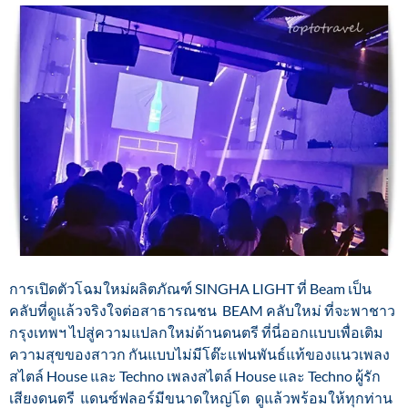
การเปิดตัวโฉมใหม่ผลิตภัณฑ์ SINGHA LIGHT ที่ Beam เป็น
คลับที่ดูแล้วจริงใจต่อสาธารณชน BEAM คลับใหม่ ที่จะพาชาว
กรุงเทพฯ ไปสู่ความแปลกใหม่ด้านดนตรี ที่นี่ออกแบบเพื่อเติม
ความสุขของสาวก กันแบบไม่มีโต๊ะแฟนพันธ์แท้ของแนวเพลง
สไตล์ House และ Techno เพลงสไตล์ House และ Techno ผู้รัก
เสียงดนตรี แดนซ์ฟลอร์มีขนาดใหญ่โต ดูแล้วพร้อมให้ทุกท่าน