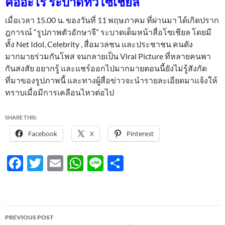
คืออะไร ระบาดทั่วโซเชียล
เมื่อเวลา 15.00 น. ของวันที่ 11 พฤษภาคม ที่ผ่านมา ได้เกิดปราก
ฎการณ์ “รูปภาพตัวอักษาจี” ระบาดเต็มหน้าสื่อโซเชียล โดยมี
ทั้ง Net Idol, Celebrity , สื่อมวลชน และประชาชน คนดัง
มากมายร่วมกันโพส จนกลายเป็น Viral Picture ที่หลายคนพา
กันสงสัย อยากรู้ และแชร์ออกไปมากมายตอนนี้ยังไม่รู้สังกัด
ที่มาของรูปภาพนี้ และทางผู้สื่อข่าวจะนำรายละเอียดมาแจ้งให้
ทราบเมื่อมีการเคลือนไหวต่อไป
SHARE THIS:
Facebook
X
Pinterest
F
T
E
W
Li
S
ac
w
m
h
n
h
e
itt
ail
at
e
ar
b
er
s
e
Post
PREVIOUS POST