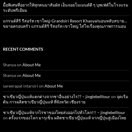
มื้อพิเศษที่อยากให้ทุกคนมาสัมผัส เอ็นจอยโมเมนต์ดี ๆ บุพเฟ่ต์ในโรงแรม
ระดับพรีเมียม
แกรนด์สิริ​ รีสอร์ท​ เขาใหญ่​-Grandsiri​ Resort​ Khaoyaiนอนหลับสบาย…
ขยายครอบครัว แกรนด์สิริ รีสอร์ท เขาใหญ่ ใส่ใจเรื่องคุณภาพการนอน
RECENT COMMENTS
Shanya
on
About Me
Shanya
on
About Me
sareerapat intarsiri
on
About Me
ชาเขียวญี่ปุ่นแท้แตกต่างจากชาอื่นอย่างไร?? – jinglebelltour
on
จุดเริ่ม
ต้น การผลิตชาเขียวญี่ปุ่นแท้ ที่จังหวัด เชียงราย
ชาเขียวญี่ปุ่นแท้จากไร่ชาของไทยส่งออกไปทั่วโลก!!! – jinglebelltour
on
ครั้งแรกของโลก มารุเซ็น ผลิตชาเขียวญี่ปุ่นแท้ จากญี่ปุ่นสู่เมืองไทย