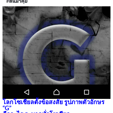
โลกโซเชียลตั้งข้อสงสัย รูปภาพตัวอักษร
“G”