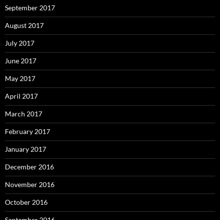
September 2017
August 2017
July 2017
June 2017
May 2017
April 2017
March 2017
February 2017
January 2017
December 2016
November 2016
October 2016
September 2016