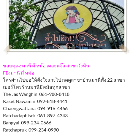
ขอบคุณ: มานี มี หม้อ เดอะแจ๊ส สาขาวังหิน
FB: มานี มี หม้อ
ใครผ่านไปขอให้ตั้งใจแวะไป กดดูสาขาบ้านมานีทั้ง 22 สาขา
เบอร์โทรร้านมานีมีหม้อทุกสาขา
The Jas Wanghin 061-980-8418
Kaset Nawamin 092-818-4441
Chaengwattana 094-916-4466
Ratchadaphisek 061-897-4343
Bangyai 099-234-0666
Ratchapruk 099-234-0990