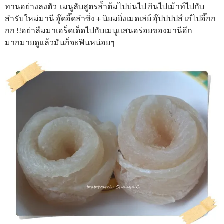
ทานอย่างลงตัว เมนูลับสูตรล้ำต้มไปบ่นไป กินไปเม้าท์ไปกับ
สำรับใหม่มานี อู๊ดอี๊ดลำซิ่ง + นิยมยิ่งเมดเล่ย์ อุ๊ปปปปส์ เก๋ไปอี๊กก
กก !!อย่าลืมมาเอร็ดเด็ดไปกับเมนูแสนอร่อยของมานีอีก
มากมายดูแล้วมันก็จะฟินหน่อยๆ