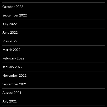
October 2022
September 2022
July 2022
June 2022
May 2022
March 2022
February 2022
January 2022
November 2021
September 2021
August 2021
July 2021