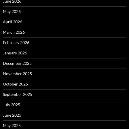
June 2026
May 2026
April 2026
March 2026
February 2026
January 2026
December 2025
November 2025
October 2025
September 2025
July 2025
June 2025
May 2025