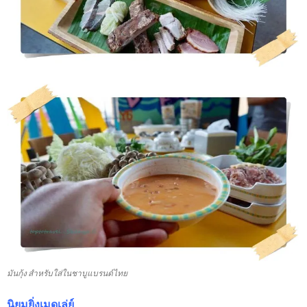
มันกุ้ง สำหรับใส่ในชาบูแบรนด์ไทย
นิยมยิ่งเมดเล่ย์