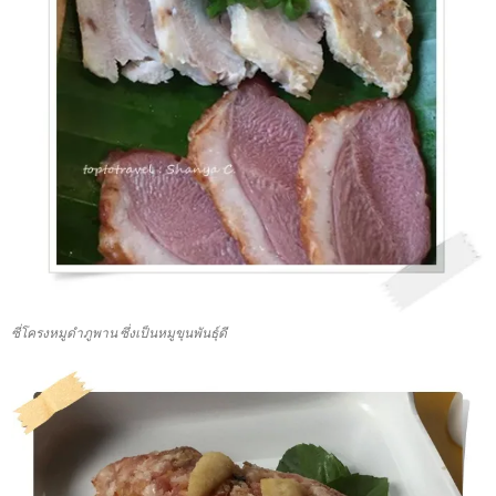
ซี่โครงหมูดำภูพาน ซึ่งเป็นหมูขุนพันธุ์ดี