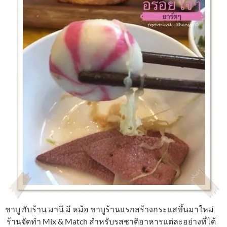
ชาบู กับร้าน มานี มี หม้อ ชาบูร้านแรกสร้างกระแสขึ้นมาใหม่
ร้านจัดทำ Mix & Match สำหรับรสชาติอาหารแต่ละอย่างที่ได้