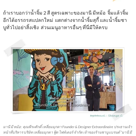
ถ้าเราบอกว่าน้ำจิ้ม 2 สี สูตรเฉพาะของมานี มีหม้อ จิ้มแล้วจิ้ม
อีกได้อรรถรสแปลกใหม่ แตกต่างจากน้ำจิ้มสุกี้ และน้ำจิ้มชา
บูทั่วไปอย่าสิ้งเชิง ส่วนเมนูอาหารอื่นๆ ที่นี่มีให้ครบ
มานี มี หม้อ : คุณพีระศักดิ์ เหลี่ยมมุกดา Founder & Designer Extraordinaire ประธานเจ้า
หน้าที่บริหาร บริษัท เหลี่ยมมุกดา ฟู้ด ไฟท์เตอร์ จำกัด เจ้าของร้านชาบูแบรนด์ “มานี มี