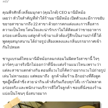
หม้อ”
คุณพีรศักดิ์ เหลี่ยมมุกดา (คุณไกด์) CEO มานีมีหม้อ
เผยว่า หัวใจสำคัญที่ทำให้ร้านมานีมีหม้อ เปิดตัวและมีการขยับ
ขยายสาขามากถึง 22 สาขา ด้วยการตกแต่งและการสื่อสาร
ความเป็นไทย โดนใจและน่ารักเราไม่ได้คิดแค่ว่าขายอาหาร
อร่อย แค่นั้นจบ แต่ลูกค้าเข้ามาแล้วต้องรู้สึกเป็นงานปาร์ตี้ ได้
พูดคุยสนุกสนาน ได้ถ่ายรูป เสียงเพลงและกลิ่นบรรยากาศเข้า
กันไปหมด
ชาบูแบรนด์ไทย มานีมีหม้อกลมกล่อมไม่ผิดหวังสาขานี้ ใจๆ
อาร์ตๆ เอาจริงนึกไม่ออกว่าที่นี่จะแต่งร้านแนวไหน เพราะว่า
แต่ละสาขาแตกต่างกัน ตอนที่แวะไปก็คิดว่าอยากแวะไปถ่ายรูป
เล่น ไม่ทานเยอะ แต่พอมาถึง ลูกค้าเต็มร้าน อีกอย่างที่ดึงดูด
ชุดอู๊ดอี๊ดลำซิ่ง สวย น่ากิน เค้าสั่งกันเกือบทุกโต๊ะ เราไม่พลาด
อร่อยจริง และพนักงานบริการดีใส่ใจลูกค้า ชอบที่นั่งของร้าน
แบ่งเป็นโซนๆ นั่งสบายมาก