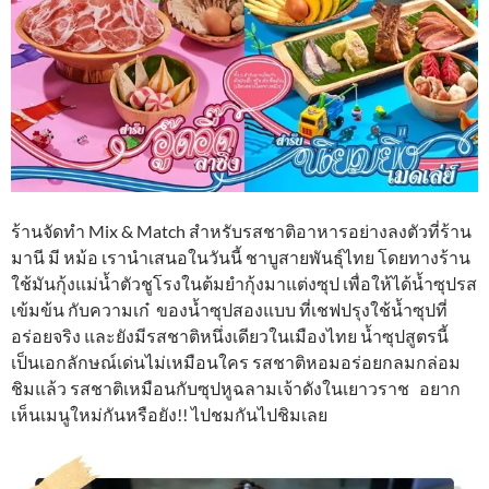
ร้านจัดทำ Mix & Match สำหรับรสชาติอาหารอย่างลงตัวที่ร้าน
มานี มี หม้อ เรานำเสนอในวันนี้ ชาบูสายพันธุ์ไทย โดยทางร้าน
ใช้มันกุ้งแม่น้ำตัวชูโรงในต้มยำกุ้งมาแต่งซุป เพื่อให้ได้น้ำซุปรส
เข้มข้น กับความเก๋ ของน้ำซุปสองแบบ ที่เชฟปรุงใช้น้ำซุปที่
อร่อยจริง และยังมีรสชาติหนึ่งเดียวในเมืองไทย น้ำซุปสูตรนี้
เป็นเอกลักษณ์เด่นไม่เหมือนใคร รสชาติหอมอร่อยกลมกล่อม
ชิมแล้ว รสชาติเหมือนกับซุปหูฉลามเจ้าดังในเยาวราช อยาก
เห็นเมนูใหม่กันหรือยัง!! ไปชมกันไปชิมเลย