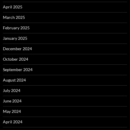
April 2025
March 2025
February 2025
January 2025
December 2024
October 2024
September 2024
August 2024
July 2024
June 2024
May 2024
April 2024