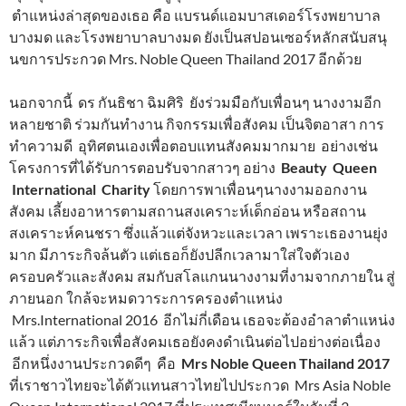
ตำแหน่งล่าสุดของเธอ คือ แบรนด์แอมบาสเดอร์โรงพยาบาล
บางมด และโรงพยาบาลบางมด ยังเป็นสปอนเซอร์หลักสนับสนุ
นขการประกวด Mrs. Noble Queen Thailand 2017 อีกด้วย
นอกจากนี้ ดร กันธิชา ฉิมศิริ ยังร่วมมือกับเพื่อนๆ นางงามอีก
หลายชาติ ร่วมกันทำงาน กิจกรรมเพื่อสังคม เป็นจิตอาสา การ
ทำความดี อุทิศตนเองเพื่อตอบแทนสังคมมากมาย อย่างเช่น
โครงการที่ได้รับการตอบรับจากสาวๆ อย่าง
Beauty Queen
International Charity
โดยการพาเพื่อนๆนางงามออกงาน
สังคม เลี้ยงอาหารตามสถานสงเคราะห์เด็กอ่อน หรือสถาน
สงเคราะห์คนชรา ซึ่งแล้วแต่จังหวะและเวลา เพราะเธองานยุ่ง
มาก มีภาระกิจล้นตัว แต่เธอก็ยังปลีกเวลามาใส่ใจตัวเอง
ครอบครัวและสังคม สมกับสโลแกนนางงามที่งามจากภายใน สู่
ภายนอก ใกล้จะหมดวาระการครองตำแหน่ง
Mrs.International 2016 อีกไม่กี่เดือน เธอจะต้องอำลาตำแหน่ง
แล้ว แต่ภาระกิจเพื่อสังคมเธอยังคงดำเนินต่อไปอย่างต่อเนื่อง
อีกหนึ่งงานประกวดดีๆ คือ
Mrs Noble Queen Thailand 2017
ที่เราชาวไทยจะได้ตัวแทนสาวไทยไปประกวด Mrs Asia Noble