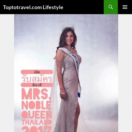
Skip
Search
Toptotravel.com Lifestyle
to
PRIMAR
content
MENU