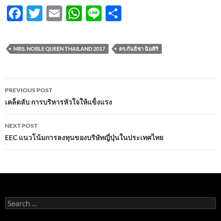
F
T
E
W
Li
S
ac
w
m
h
n
h
e
itt
ail
at
e
ar
MRS. NOBLE QUEEN THAILAND 2017
ดร.กันธิชา ฉิมศิริ
b
er
s
e
o
A
Post
o
p
PREVIOUS POST
navigation
เคล็ดลับ การบริหารหัวใจให้แข็งแรง
k
p
NEXT POST
EEC แนวโน้มการลงทุนของบริษัทญี่ปุ่นในประเทศไทย
Search
for: