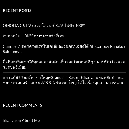
RECENT POSTS
OMODA C5 EV ครอสโอเวอร์ SUV ไฟฟ้า 100%
อัปทุกทริป… ให้ชีวิต Smart กว่าที่เคย!
Canopy เปิดตัวครั้งแรกในเอเชียตะวันออกเฉียงใต้ กับ Canopy Bangkok
Sukhumvit
มื้อพิเศษที่อยากให้ทุกคนมาสัมผัส เอ็นจอยโมเมนต์ดี ๆ บุพเฟ่ต์ในโรงแรม
ระดับพรีเมียม
แกรนด์สิริ​ รีสอร์ท​ เขาใหญ่​-Grandsiri​ Resort​ Khaoyaiนอนหลับสบาย…
ขยายครอบครัว แกรนด์สิริ รีสอร์ท เขาใหญ่ ใส่ใจเรื่องคุณภาพการนอน
RECENT COMMENTS
Shanya
on
About Me