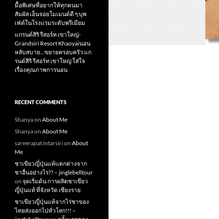
มื้อพิเศษที่อยากให้ทุกคนมา
สัมผัส เอ็นจอยโมเมนต์ดี ๆ บุพ
เฟ่ต์ในโรงแรมระดับพรีเมียม
แกรนด์สิริ​ รีสอร์ท​ เขาใหญ่​-
Grandsiri​ Resort​ Khaoyaiนอน
หลับสบาย…ขยายครอบครัว แก
รนด์สิริ รีสอร์ท เขาใหญ่ ใส่ใจ
เรื่องคุณภาพการนอน
RECENT COMMENTS
Shanya
on
About Me
Shanya
on
About Me
sareerapat intarsiri
on
About
Me
ชาเขียวญี่ปุ่นแท้แตกต่างจาก
ชาอื่นอย่างไร?? – jinglebelltour
on
จุดเริ่มต้น การผลิตชาเขียว
ญี่ปุ่นแท้ ที่จังหวัด เชียงราย
ชาเขียวญี่ปุ่นแท้จากไร่ชาของ
ไทยส่งออกไปทั่วโลก!!! –