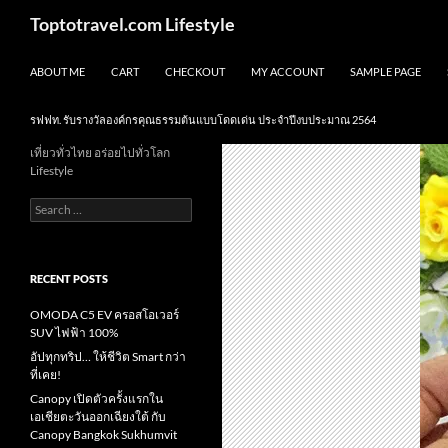
Skip
Search
Toptotravel.com Lifestyle
to
content
ABOUT ME
CART
CHECKOUT
MY ACCOUNT
SAMPLE PAGE
รฟฟท. รับรางวัลองค์กรคุณธรรมต้นแบบโดดเด่น ประจำปีงบประมาณ 2564
เที่ยวทั่วไทย อร่อยไปทั่วโลก
Lifestyle
Search
for:
RECENT POSTS
OMODA C5 EV ครอสโอเวอร์
SUV ไฟฟ้า 100%
อัปทุกทริป… ให้ชีวิต Smart กว่า
ที่เคย!
Canopy เปิดตัวครั้งแรกใน
เอเชียตะวันออกเฉียงใต้ กับ
Canopy Bangkok Sukhumvit