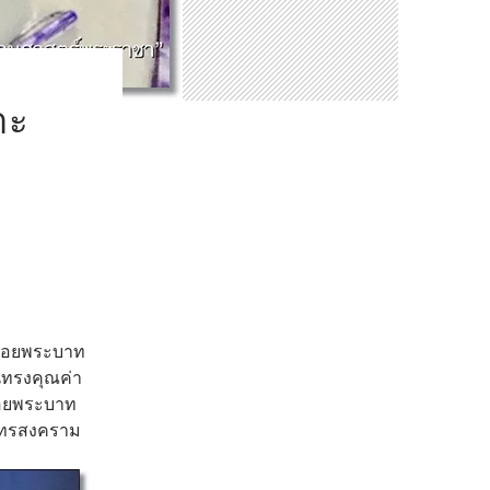
าะ
มรอยพระบาท
นทรงคุณค่า
อยพระบาท
ุทรสงคราม