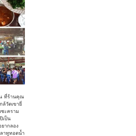
น ที่ร้านคุณ
ล้วัดเขายี่
งใบชะคราม
ิเป็น
้าอยากลอง
นปลาทูทอดน้ำ