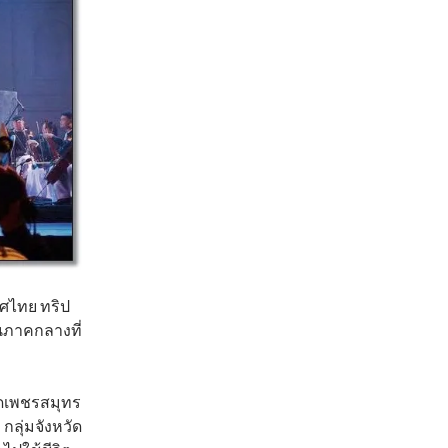
เทศไทย ทริป
ในภาคกลางที่
วัดเพชรสมุทร
ลุ่มจังหวัด