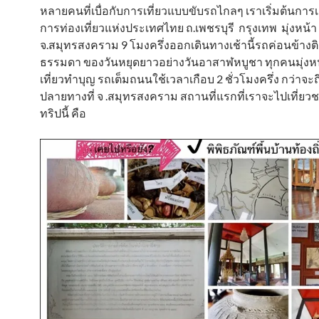
หลายคนที่เบื่อกับการเที่ยวแบบขับรถไกลๆ เราเริ่มต้นกา
การท่องเที่ยวแห่งประเทศไทย ถ.เพชรบุรี กรุงเทพ มุ่งหน้า
จ.สมุทรสงคราม 9 โมงครึ่งออกเดินทางเช้านี้รถค่อนข้างติด
ธรรมดา ของวันหยุดยาวอย่างวันอาสาฬหบูชา ทุกคนมุ่งห
เที่ยวทำบุญ รถเต็มถนนใช้เวลาเกือบ 2 ชั่วโมงครึ่ง กว่าจะ
ปลายทางที่ จ .สมุทรสงคราม สถานที่แรกที่เราจะไปเที่ยว
ทริปนี้ คือ