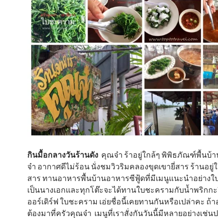
กินมื้อกลางวันร้านดัง
คุณจ๋า ร้าอยู่ใกล้ๆ พิพิธภัณฑ์พื้นบ้า
จ๋า อากาศดีไม่ร้อน นั่งชมวิวริมคลองขุดเขายี่สาร ร้านอยู่ใก
สาร ทานอาหารพื้นบ้านอาหารซีฟู้ดที่มีเมนูแนะนำอย่า
เป็นนางเอกและทุกโต๊ะจะได้ทานใบชะครามกับน้ำพริกกะป
ออร์เดิร์ฟ ใบชะคราม เอ่ยชื่อนี้เคยทานกันหรือเปล่าคะ ถ
ต้องมาที่ครัวคุณจ๋า เมนูที่เราสั่งกันวันนี้มีหลายอย่างเช่