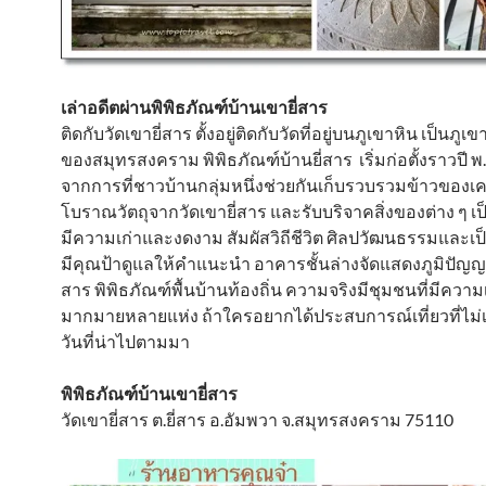
เล่าอดีตผ่านพิพิธภัณฑ์บ้านเขายี่สาร
ติดกับวัดเขายี่สาร ตั้งอยู่ติดกับวัดที่อยู่บนภูเขาหิน เป็นภูเข
ของสมุทรสงคราม พิพิธภัณฑ์บ้านยี่สาร เริ่มก่อตั้งราวปี พ
จากการที่ชาวบ้านกลุ่มหนึ่งช่วยกันเก็บรวบรวมข้าวของเคร
โบราณวัตถุจากวัดเขายี่สาร และรับบริจาคสิ่งของต่าง ๆ เป็
มีความเก่าและงดงาม สัมผัสวิถีชีวิต ศิลปวัฒนธรรมและเป็น
มีคุณป้าดูแลให้คำแนะนำ อาคารชั้นล่างจัดแสดงภูมิปัญญา
สาร พิพิธภัณฑ์พื้นบ้านท้องถิ่น ความจริงมีชุมชนที่มีความเ
มากมายหลายแห่ง ถ้าใครอยากได้ประสบการณ์เที่ยวที่ไม่
วันที่น่าไปตามมา
พิพิธภัณฑ์บ้านเขายี่สาร
วัดเขายี่สาร ต.ยี่สาร อ.อัมพวา จ.สมุทรสงคราม 75110