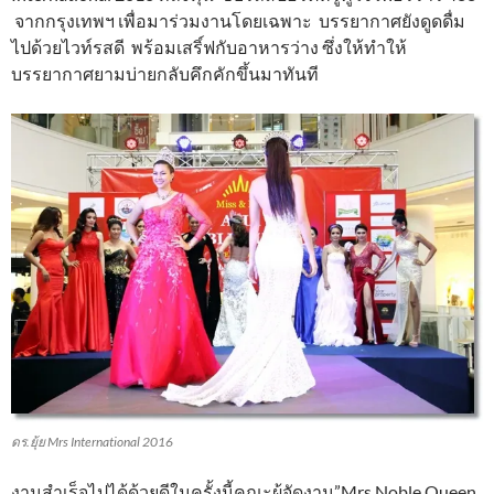
จากกรุงเทพฯ เพื่อมาร่วมงานโดยเฉพาะ บรรยากาศยังดูดดื่ม
ไปด้วยไวท์รสดี พร้อมเสริ์ฟกับอาหารว่าง ซึ่งให้ทำให้
บรรยากาศยามบ่ายกลับคึกคักขึ้นมาทันที
ดร.ยุ้ย Mrs International 2016
งานสำเร็จไปได้ด้วยดีในครั้งนี้คณะผู้จัดงาน”Mrs Noble Queen