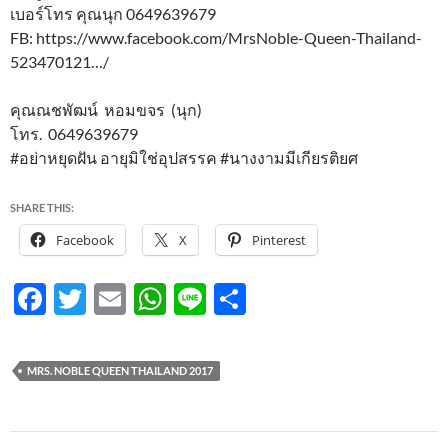
เบอร์โทร คุณนุก 0649639679
FB: https://www.facebook.com/MrsNoble-Queen-Thailand-
523470121…/
คุณณชพัฒน์ หอมขจร (นุก)
โทร. 0649639679
#อย่าหยุดฝัน อายุมิใช่อุปสรรค #นางงามมีเกียรติยศ
SHARE THIS:
Facebook
X
Pinterest
F
T
E
W
Li
S
ac
w
m
h
n
h
e
itt
ail
at
e
ar
MRS. NOBLE QUEEN THAILAND 2017
b
er
s
e
o
A
Post