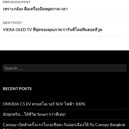
o
p
PREVIOUS POST
navigation
เพราะกล้อง คือเครื่องมือหยุดกาลเวลา
k
p
NEXT POST
VIERA OLED TV ที่สุดของคุณภาพ การันตีโดยทีมฮอลลีวูด
Search
for:
RECENT POSTS
OMODA C5 EV ครอสโอเวอร์ SUV ไฟฟ้า 100%
อัปทุกทริป… ให้ชีวิต Smart กว่าที่เคย!
Canopy เปิดตัวครั้งแรกในเอเชียตะวันออกเฉียงใต้ กับ Canopy Bangkok