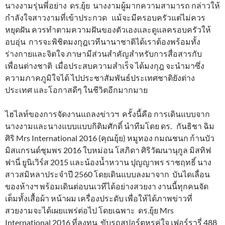
นางงามรุ่นพี่อย่าง ดร.ยุ้ย นางงามผู้มากความสามารถ กล่าวให้
กำลังใจสาวงามที่เข้าประกวด แม้จะมีครอบครัวแต่ไม่ควร
หยุดฝัน ควรทำตามความฝันของตัวเองและดูแลครอบครัวให้
อบอุ่น การจะพิชิตมงกุฎเวทีนานาชาติได้เราต้องพร้อมทั้ง
ร่างกายและจิตใจ ภาษามีส่วนสำคัญสำหรับการสื่อสารกับ
เพื่อนต่างชาติ เมื่อประสบความสำเร็จ ได้มงกุฎ จะนำมาซึ่ง
ความภาคภูมิใจได้ ไปประชาสัมพันธ์ประเทศชาติยังต่าง
ประเทศ และโอกาสดีๆ ในชีวิตอีกมากมาย
ไฮไลท์ของการจัดงานแถลงข่าวฯ ครั้งนี้คือ การเดินแบบจาก
นางงามและนางแบบแบบกิติมศักดิ์ นำทีมโดย ดร. กันธิชา ฉิม
ศิริ Mrs International 2016 (คุณยุ้ย) หมูทอง กมณชนก ก้านบัว
มิสแกรนด์ชุมพร 2016 ใบหม่อน โสภิดา ศิริวัฒนานุกูล มิสทิฟ
ฟานี่ ยูนิเวิร์ส 2015 และน้องน้ำหวาน ปุญญาพร ราชฤทธิ์ นาง
สาวสมิหลาประจำปี 2560 โดยเดินแบบลงมาจาก บันไดเลื่อน
ของห้างฯ พร้อมเดินต่อบนเวทีได้อย่างสวยงา งานนี้ทุกคนจัด
เต็มทั้งเสื้อผ้า หน้าผม เครื่องประดับ เพื่อให้ได้ภาพข่าวที่
สวยงามจะได้เผยแพร่ต่อไป โดยเฉพาะ ดร.ยุ้ย Mrs
International 2016 ที่ลงทุน ขับรถสปอร์ตหรูคู่ใจ เฟอร์รารี่ 488