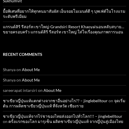
Sukhumvit
มื้อพิเศษที่อยากให้ทุกคนมาสัมผัส เอ็นจอยโมเมนต์ดี ๆ บุพเฟ่ต์ในโรงแรม
ระดับพรีเมียม
แกรนด์สิริ​ รีสอร์ท​ เขาใหญ่​-Grandsiri​ Resort​ Khaoyaiนอนหลับสบาย…
ขยายครอบครัว แกรนด์สิริ รีสอร์ท เขาใหญ่ ใส่ใจเรื่องคุณภาพการนอน
RECENT COMMENTS
Shanya
on
About Me
Shanya
on
About Me
sareerapat intarsiri
on
About Me
ชาเขียวญี่ปุ่นแท้แตกต่างจากชาอื่นอย่างไร?? – jinglebelltour
on
จุดเริ่ม
ต้น การผลิตชาเขียวญี่ปุ่นแท้ ที่จังหวัด เชียงราย
ชาเขียวญี่ปุ่นแท้จากไร่ชาของไทยส่งออกไปทั่วโลก!!! – jinglebelltour
on
ครั้งแรกของโลก มารุเซ็น ผลิตชาเขียวญี่ปุ่นแท้ จากญี่ปุ่นสู่เมืองไทย