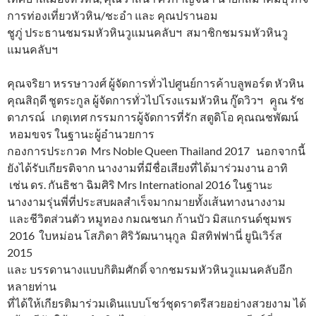
การท่องเที่ยวหัวหิน/ชะอำ และ คุณปรานอม
ชูภู่ ประธานชมรมหัวหินวูแมนคลับฯ สมาชิกชมรมหัวหินวู
แมนคลับฯ
คุณจริยา หรรษาวงศ์ ผู้จัดการทั่วไปศูนย์การค้าบลูพอร์ต หัวหิน
คุณสิฤดี ชูตระกูล ผู้จัดการทั่วไปโรงแรมหัวหิน กู๊ดวิวฯ คุูณ รัช
ดาภรณ์ เกตุเทศ กรรมการผู้จัดการที่รัก สตูดิโอ คุณณชพัฒน์
หอมขจร ในฐานะผู้อำนวยการ
กองการประกวด Mrs Noble Queen Thailand 2017 นอกจากนี้
ยังได้รับเกียรติจาก นางงามที่มีชื่อเสียงที่ได้มาร่วมงาน อาทิ
เช่น ดร. กันธิชา ฉิมศิริ Mrs International 2016 ในฐานะ
นางงามรุ่นพี่ที่ประสบผลสำเร็จมากมายทั้งเส้นทางนางงาม
และชีวิตส่วนตัว หมูทอง กมณชนก ก้านบัว มิสแกรนด์ชุมพร
2016 ใบหม่อน โสภิดา ศิริวัฒนานุกูล มิสทิฟฟานี่ ยูนิเวิร์ส
2015
และ บรรดานางแบบกิติมศักดิ์ จากชมรมหัวหินวูแมนคลับอีก
หลายท่าน
ที่ได้ให้เกียรติมาร่วมเดินแบบโชว์ชุดราตรีสวยอย่างสวยงาม ได้