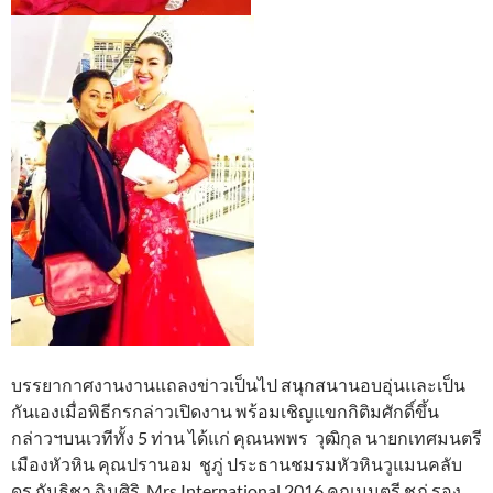
บรรยากาศงานงานแถลงข่าวเป็นไป สนุกสนานอบอุ่นและเป็น
กันเองเมื่อพิธีกรกล่าวเปิดงาน พร้อมเชิญแขกกิติมศักดิ์ขึ้น
กล่าวฯบนเวทีทั้ง 5 ท่าน ได้แก่ คุณนพพร วุฒิกุล นายกเทศมนตรี
เมืองหัวหิน คุณปรานอม ชูภู่ ประธานชมรมหัวหินวูแมนคลับ
ดร.กันธิชา ฉิมศิริ Mrs International 2016 คุณมนตรี ชูภู่ รอง