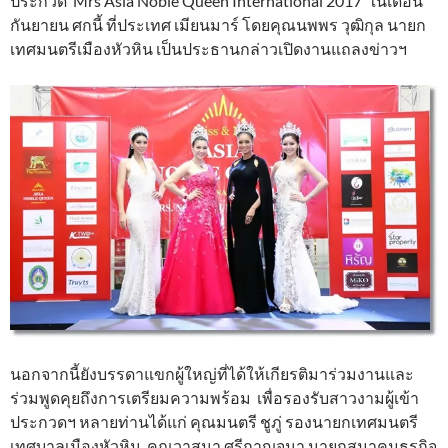
ประกวด Mrs Asia Noble Queen International 2017 ในเดือน
กันยายน ศกนี้ ที่ประเทศ เมียนมาร์ โดยคุณนพพร วุฒิกุล นายก
เทศมนตรีเมืองหัวหิน เป็นประธานกล่าวเปิดงานแถลงข่าวฯ
นอกจากนี้ยังบรรดาแขกผู้ใหญ่ที่ได้ให้เกียรติมาร่วมงานและ
ร่วมพูดคุยถึงการเตรียมความพร้อม เพื่อรองรับสาวงามผู้เข้า
ประกวดฯ หลายท่านได้แก่ คุณมนตรี ชูภู่ รองนายกเทศมนตรี
เทศบาลเมืองหัวหิน, คุณวาสนา ศรีกาญจนา นายกสมาคมธุรกิจ