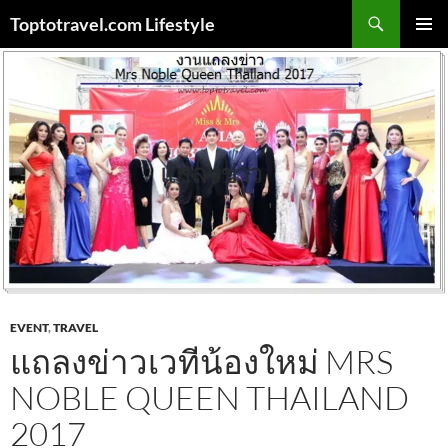
Skip
Search
Toptotravel.com Lifestyle
to
PRIMAR
content
MENU
EVENT
,
TRAVEL
แถลงข่าวเวทีน้องใหม่ MRS
NOBLE QUEEN THAILAND
2017