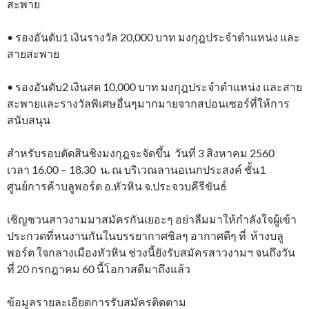
สะพาย
• รองอันดับ1 เงินรางวัล 20,000 บาท มงกุฎประจำตำแหน่ง และ
สายสะพาย
• รองอันดับ2 เงินสด 10,000 บาท มงกุฎประจำตำแหน่ง และสาย
สะพายและรางวัลพิเศษอื่นๆมากมายจากสปอนเซอร์ที่ให้การ
สนับสนุน
สำหรับรอบตัดสินชิงมงกุฎจะจัดขึ้น วันที่ 3 สิงหาคม 2560
เวลา 16.00 – 18.30 น. ณ บริเวณลานอเนกประสงค์ ชั้น1
ศูนย์การค้าบลูพอร์ต อ.หัวหิน จ.ประจวบคีรีขันธ์
เชิญชวนสาวงามมาสมัครกันเยอะๆ อย่าลืมมาให้กำลังใจผู้เข้า
ประกวดที่หนงานกันในบรรยากาศชิลๆ อากาศดีๆ ที่ ห้างบลู
พอร์ต ใจกลางเมืองหัวหิน ช่วงนี้ยังรับสมัครสาวงามฯ จนถึงวัน
ที่ 20 กรกฎาคม 60 นี้โอกาสดีมาถึงแล้ว
ข้อมูลรายละเอียดการรับสมัครติดตาม