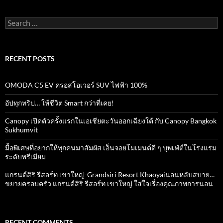
Search
for:
RECENT POSTS
OMODA C5 EV ครอสโอเวอร์ SUV ไฟฟ้า 100%
อัปทุกทริป… ให้ชีวิต Smart กว่าที่เคย!
Canopy เปิดตัวครั้งแรกในเอเชียตะวันออกเฉียงใต้ กับ Canopy Bangkok
Sukhumvit
มื้อพิเศษที่อยากให้ทุกคนมาสัมผัส เอ็นจอยโมเมนต์ดี ๆ บุพเฟ่ต์ในโรงแรม
ระดับพรีเมียม
แกรนด์สิริ​ รีสอร์ท​ เขาใหญ่​-Grandsiri​ Resort​ Khaoyaiนอนหลับสบาย…
ขยายครอบครัว แกรนด์สิริ รีสอร์ท เขาใหญ่ ใส่ใจเรื่องคุณภาพการนอน
RECENT COMMENTS