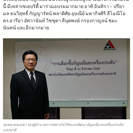
นี้ มีเหล่าเซเลบริตี้ มาร่วมอบรมมากมาย อาทิ อินทิรา – ปรียา
มล ธนวิสุทธิ์ กัญญารัตน์ พลาดิศัย อุษณีย์ มหากิจศิริ ลีโอณีโอ
ดร.อารียา อัศวานันท์ วิชชุดา ลีนุตพงษ์ กรองกาญจน์ ชมะ
นันทน์ และอีกมากมาย
จุมพล เด่นเมฆา รองผู้อำนวยการรสถาบันวิจัยและพัฒนาอัญมณีและเครื่องประดับ
แห่งชาติ