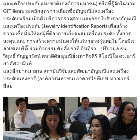
และเครื่องประดับแห่งชาติ (องค์การมหาชน) หรือที่รู้จักในนาม
GIT จัดอบรมหลักสูตรการเลือกซื้ออัญมณีและเครื่อง
ประดับ พร้อมเปิดตัวบริการตรวจสอบ และออกใบรับรองอัญมณี
และเครื่องประดับ (Jewelry Identification Report) เพื่อสร้าง
ความเชื่อมั่นให้แก่ผู้ที่ต้องการเก็บสะสมเครื่องประดับ ทั้งการ
ลงทุน และ การสร้างความมั่นคงให้แก่ทายาทรุ่นต่อไป โดยมีเห
ล่าเซเลบริตี้ ร่วมกิจกรรมคับคั่ง อาทิ อินทิรา – ปรียามล ธน
วิสุทธิ์ กัญญารัตน์ พลาดิศัย อุษณีย์ มหากิจศิริ ลีโอณีโอ ดร. อารี
ยา อัศวานันท์
และอีกมากมาย ณ สถาบันวิจัยและพัฒนาอัญมณีและเครื่อง
ประดับแห่งชาติ (องค์การมหาชน) อาคารไอทีเอฟ-ทาวเวอร์
สีลม