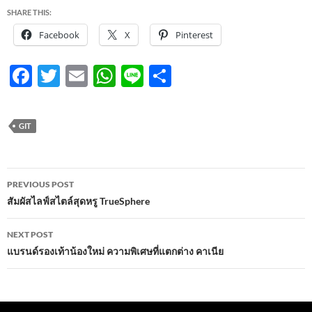
SHARE THIS:
Facebook
X
Pinterest
F
T
E
W
Li
S
ac
w
m
h
n
h
e
itt
ail
at
e
ar
GIT
b
er
s
e
o
A
Post
o
p
PREVIOUS POST
navigation
สัมผัสไลฟ์สไตล์สุดหรู TrueSphere
k
p
NEXT POST
แบรนด์รองเท้าน้องใหม่ ความพิเศษที่แตกต่าง คาเนีย