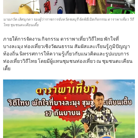
นายภวัต เลิศมุกดา รองผู้ว่าราชการจังหวัดชลบุรี จัดพิธีเปิดกิจกรรม ดาราพาเที่ยว วิถี
ไทย ชุมชนตะเคียนเตี้ย
ภายใต้การจัดงาน กิจกรรม ดาราพาเที่ยววิถีไทย พักใจที่
บางละมุง ท่องเที่ยวเชิงวัฒนธรรม สัมผัสและเรียนรู้ภูมิปัญญา
ท้องถิ่น นิทรรศการให้ความรู้เกี่ยวกับแนวคิดและรูปแบบการ
ท่องเที่ยววิถีไทย โดยมีผู้แทนชุมชนท่องเที่ยว ณ ชุมชนตะเคียน
เตี้ย