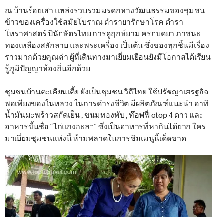
ณ บ้านร้อยเสา แหล่งรวบรวมมรดกทางวัฒนธรรมของชุมชน
ข้าวของเครื่องใช้สมัยโบราณ ตำรายารักษาโรค ตำรา
โหราศาสตร์ ปีนักษัตรไทย การดูฤกษ์ยาม ครกบดยา ภาชนะ
ทองเหลืองสลักลาย และพระเครื่อง เป็นต้น ซึ่งของทุกชิ้นมีเรื่อง
ราวมากด้วยคุณค่า ผู้ที่เดินทางมาเยี่ยมเยีอนยังมีโอกาสได้เรียน
รู้ภูมิปัญญาท้องถิ่นอีกด้วย
ชุมชนบ้านตะเคียนเตี้ย ยังเป็นชุมชน วิถีไทย ใช้ปรัชญาเศรฐกิจ
พอเพียงของในหลวง ในการดำรงชีวิต มีผลิตภัณฑ์แนะนำ อาทิ
น้ำมันมะพร้าวสกัดเย็น , ขนมทองพับ , ท๊อฟฟี่ otop 4 ดาว และ
อาหารขึ้นชื่อ “ไก่แกงกะลา” ซึ่งเป็นอาหารที่หากินได้ยาก ใคร
มาเยี่ยมชุมชนแห่งนี้ ห้ามพลาดในการชิมเมนูนี้เด็ดขาด