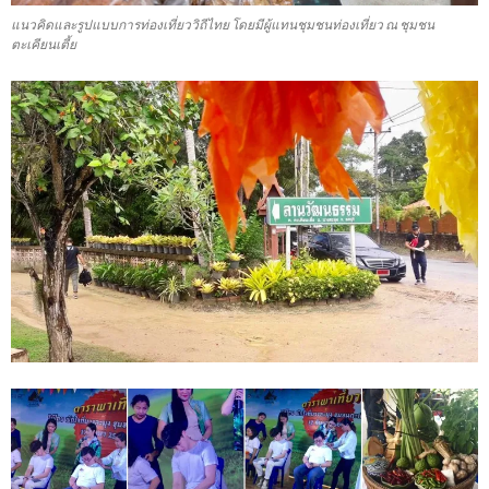
แนวคิดและรูปแบบการท่องเที่ยววิถีไทย โดยมีผู้แทนชุมชนท่องเที่ยว ณ ชุมชน
ตะเคียนเตี้ย