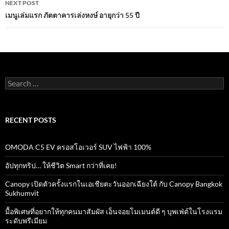
NEXT POST
k
p
เมนูเล่มแรก ภัตตาคารเล่งหงษ์ อายุกว่า 55 ปี
Search
for:
RECENT POSTS
OMODA C5 EV ครอสโอเวอร์ SUV ไฟฟ้า 100%
อัปทุกทริป… ให้ชีวิต Smart กว่าที่เคย!
Canopy เปิดตัวครั้งแรกในเอเชียตะวันออกเฉียงใต้ กับ Canopy Bangkok
Sukhumvit
มื้อพิเศษที่อยากให้ทุกคนมาสัมผัส เอ็นจอยโมเมนต์ดี ๆ บุพเฟ่ต์ในโรงแรม
ระดับพรีเมียม