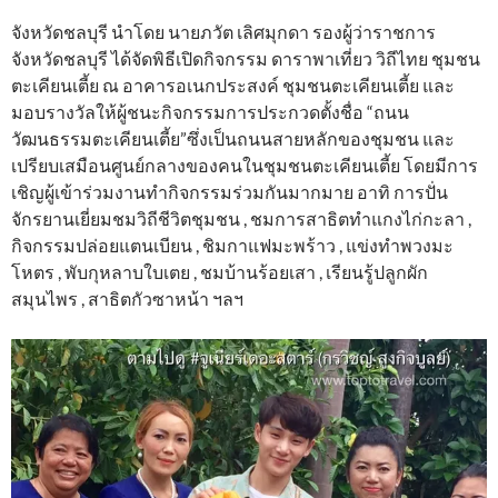
จังหวัดชลบุรี นำโดย นายภวัต เลิศมุกดา รองผู้ว่าราชการ
จังหวัดชลบุรี ได้จัดพิธีเปิดกิจกรรม ดาราพาเที่ยว วิถีไทย ชุมชน
ตะเคียนเตี้ย ณ อาคารอเนกประสงค์ ชุมชนตะเคียนเตี้ย และ
มอบรางวัลให้ผู้ชนะกิจกรรมการประกวดตั้งชื่อ “ถนน
วัฒนธรรมตะเคียนเตี้ย”ซึ่งเป็นถนนสายหลักของชุมชน และ
เปรียบเสมือนศูนย์กลางของคนในชุมชนตะเคียนเตี้ย โดยมีการ
เชิญผู้เข้าร่วมงานทำกิจกรรมร่วมกันมากมาย อาทิ การปั่น
จักรยานเยี่ยมชมวิถีชีวิตชุมชน , ชมการสาธิตทำแกงไก่กะลา ,
กิจกรรมปล่อยแตนเบียน , ชิมกาแฟมะพร้าว , แข่งทำพวงมะ
โหตร , พับกุหลาบใบเตย , ชมบ้านร้อยเสา , เรียนรู้ปลูกผัก
สมุนไพร , สาธิตกัวซาหน้า ฯลฯ