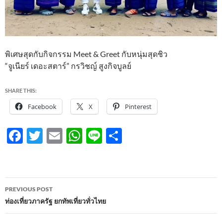
พิเศษสุดกับกิจกรรม Meet & Greet กับหนุ่มสุดชิว
“จูเนียร์ เดอะสตาร์” กรวิชญ์ สูงกิจบูลย์
SHARE THIS:
Facebook
X
Pinterest
F
T
E
W
Li
S
ac
w
m
h
n
h
e
itt
ail
at
e
ar
b
er
s
e
Post
PREVIOUS POST
o
A
navigation
ท่องเที่ยวภาครัฐ ยกทัพเที่ยวทั่วไทย
o
p