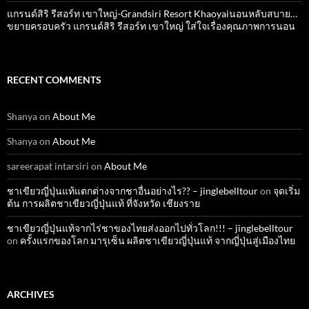
แกรนด์สิริ​ รีสอร์ท​ เขาใหญ่​-Grandsiri​ Resort​ Khaoyaiนอนหลับสบาย…
ขยายครอบครัว แกรนด์สิริ รีสอร์ท เขาใหญ่ ใส่ใจเรื่องคุณภาพการนอน
RECENT COMMENTS
Shanya
on
About Me
Shanya
on
About Me
sareerapat intarsiri
on
About Me
ชาเขียวญี่ปุ่นแท้แตกต่างจากชาอื่นอย่างไร?? – jinglebelltour
on
จุดเริ่ม
ต้น การผลิตชาเขียวญี่ปุ่นแท้ ที่จังหวัด เชียงราย
ชาเขียวญี่ปุ่นแท้จากไร่ชาของไทยส่งออกไปทั่วโลก!!! – jinglebelltour
on
ครั้งแรกของโลก มารุเซ็น ผลิตชาเขียวญี่ปุ่นแท้ จากญี่ปุ่นสู่เมืองไทย
ARCHIVES