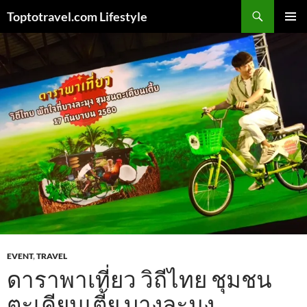
Skip
Search
Toptotravel.com Lifestyle
to
PRIMAR
content
MENU
EVENT
,
TRAVEL
ดาราพาเที่ยว วิถีไทย ชุมชน
ตะเคียนเตี้ย บางละมุง