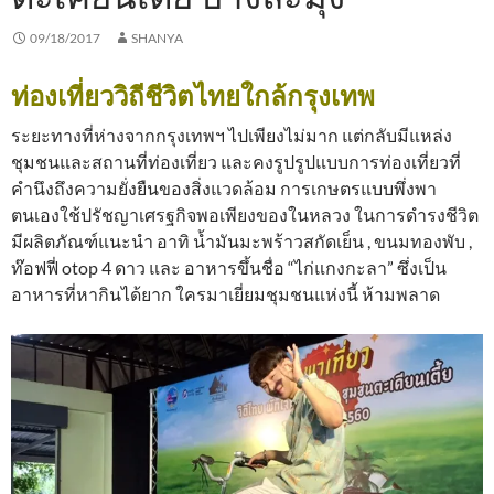
09/18/2017
SHANYA
ท่องเที่ยววิถีชีวิตไทยใกล้กรุงเทพ
ระยะทางที่ห่างจากกรุงเทพฯ ไปเพียงไม่มาก แต่กลับมีแหล่ง
ชุมชนและสถานที่ท่องเที่ยว และคงรูปรูปแบบการท่องเที่ยวที่
คำนึงถึงความยั่งยืนของสิ่งแวดล้อม การเกษตรแบบพึ่งพา
ตนเองใช้ปรัชญาเศรฐกิจพอเพียงของในหลวง ในการดำรงชีวิต
มีผลิตภัณฑ์แนะนำ อาทิ น้ำมันมะพร้าวสกัดเย็น , ขนมทองพับ ,
ท๊อฟฟี่ otop 4 ดาว และ อาหารขึ้นชื่อ “ไก่แกงกะลา” ซึ่งเป็น
อาหารที่หากินได้ยาก ใครมาเยี่ยมชุมชนแห่งนี้ ห้ามพลาด