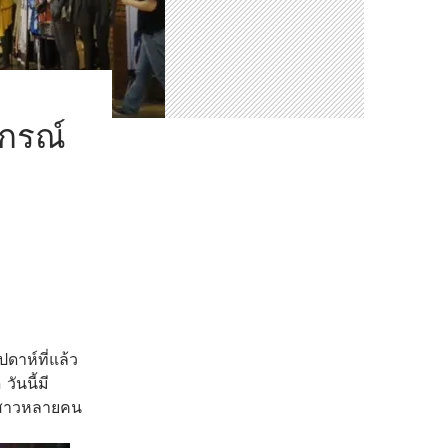
ากรณ์
ย
ปดาห์ที่แล้ว
วันนี้มี
จสาวหลายคน