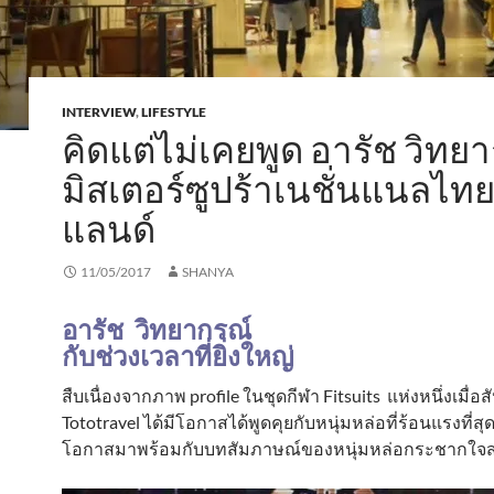
INTERVIEW
,
LIFESTYLE
คิดแต่ไม่เคยพูด อารัช วิทย
มิสเตอร์ซูปร้าเนชั่นแนลไท
แลนด์
11/05/2017
SHANYA
อารัช วิทยากรณ์
กับช่วงเวลาที่ยิ่งใหญ่
สืบเนื่องจากภาพ profile ในชุดกีฬา Fitsuits แห่งหนึ่งเมื่อสั
Tototravel ได้มีโอกาสได้พูดคุยกับหนุ่มหล่อที่ร้อนแรงที่สุด 
โอกาสมาพร้อมกับบทสัมภาษณ์ของหนุ่มหล่อกระชากใ