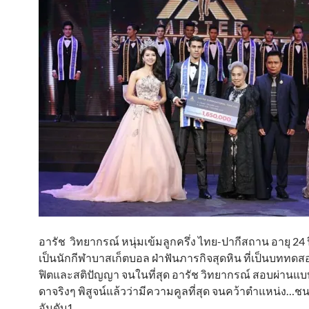
อารัช วิทยากรณ์ หนุ่มเข้มลูกครึ่ง ไทย-ปากีสถาน อายุ 24 ป
เป็นนักกีฬาบาสเก็ตบอล ฝ่าฟันภารกิจสุดหิน ที่เป็นบททดส
ฟิตและสติปัญญา จนในที่สุด อารัช วิทยากรณ์ สอบผ่านแ
ดาจริงๆ พิสูจน์แล้วว่ามีความคูลที่สุด จนคว้าตำแหน่ง…ชน
อันดับ1