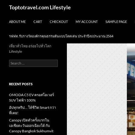
Skip
Search
Toptotravel.com Lifestyle
to
content
ABOUT ME
CART
CHECKOUT
MY ACCOUNT
SAMPLE PAGE
รฟฟท. รับรางวัลองค์กรคุณธรรมต้นแบบโดดเด่น ประจำปีงบประมาณ 2564
เที่ยวทั่วไทย อร่อยไปทั่วโลก
Lifestyle
Search
for:
RECENT POSTS
OMODA C5 EV ครอสโอเวอร์
SUV ไฟฟ้า 100%
อัปทุกทริป… ให้ชีวิต Smart กว่า
ที่เคย!
Canopy เปิดตัวครั้งแรกใน
เอเชียตะวันออกเฉียงใต้ กับ
Canopy Bangkok Sukhumvit