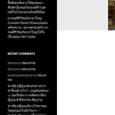
มื้อพิเศษที่อยากให้ทุกคนมา
สัมผัส เอ็นจอยโมเมนต์ดี ๆ บุพ
เฟ่ต์ในโรงแรมระดับพรีเมียม
แกรนด์สิริ​ รีสอร์ท​ เขาใหญ่​-
Grandsiri​ Resort​ Khaoyaiนอน
หลับสบาย…ขยายครอบครัว แก
รนด์สิริ รีสอร์ท เขาใหญ่ ใส่ใจ
เรื่องคุณภาพการนอน
RECENT COMMENTS
Shanya
on
About Me
Shanya
on
About Me
sareerapat intarsiri
on
About
Me
ชาเขียวญี่ปุ่นแท้แตกต่างจาก
ชาอื่นอย่างไร?? – jinglebelltour
on
จุดเริ่มต้น การผลิตชาเขียว
ญี่ปุ่นแท้ ที่จังหวัด เชียงราย
ชาเขียวญี่ปุ่นแท้จากไร่ชาของ
ไทยส่งออกไปทั่วโลก!!! –