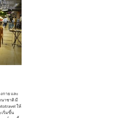
่างกาย และ
านาชาติ มี
otravel ให้
ริ่มขึ้น