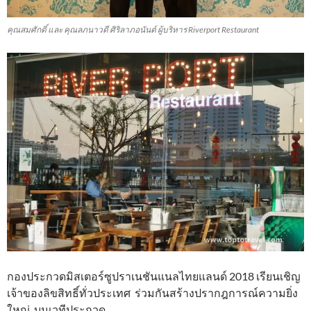
คุณสมศักดิ์ และ คุณลภนาวดี ศิริลาภอนันต์ ผู้บริหาร Riverport Restaurant
กองประกวดมิสเตอร์ซูปราเนชันแนลไทยแลนด์ 2018 เรียนเชิญ
เจ้าของลิขสิทธิ์ทั่วประเทศ ร่วมกันสร้างปรากฎการณ์ความยิ่ง
ใหญ่ บนเวทีประกวด