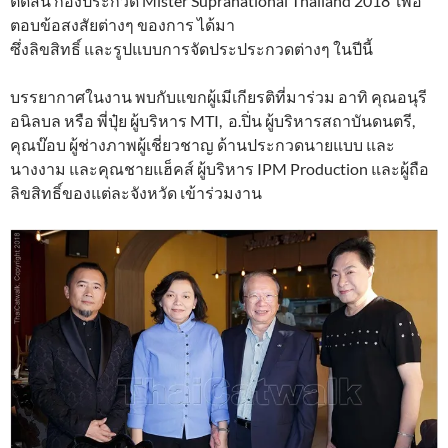
ตัดสิน กองประกวด Mister Supranational Thailand 2018 เพื่อ
ตอบข้อสงสัยต่างๆ ของการ ได้มา
ซึ่งลิขสิทธิ์ และรูปแบบการจัดประประกวดต่างๆ ในปีนี้
บรรยากาศในงาน พบกับแขกผู้เมีเกียรติที่มาร่วม อาทิ คุณอนุรี
อนิลบล หรือ พี่ปุ๋ย ผู้บริหาร MTI, อ.ปิ่น ผู้บริหารสถาบันดนตรี,
คุณบ๊อบ ผู้ช่างภาพผู้เชี่ยวชาญ ด้านประกวดนายแบบ และ
นางงาม และคุณชายแฮ็คส์ ผู้บริหาร IPM Production และผู้ถือ
ลิขสิทธิ์ของแต่ละจังหวัด เข้าร่วมงาน