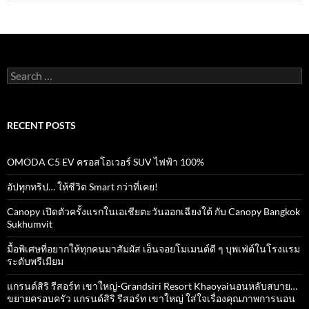
Search
for:
RECENT POSTS
OMODA C5 EV ครอสโอเวอร์ SUV ไฟฟ้า 100%
อัปทุกทริป… ให้ชีวิต Smart กว่าที่เคย!
Canopy เปิดตัวครั้งแรกในเอเชียตะวันออกเฉียงใต้ กับ Canopy Bangkok
Sukhumvit
มื้อพิเศษที่อยากให้ทุกคนมาสัมผัส เอ็นจอยโมเมนต์ดี ๆ บุพเฟ่ต์ในโรงแรม
ระดับพรีเมียม
แกรนด์สิริ​ รีสอร์ท​ เขาใหญ่​-Grandsiri​ Resort​ Khaoyaiนอนหลับสบาย…
ขยายครอบครัว แกรนด์สิริ รีสอร์ท เขาใหญ่ ใส่ใจเรื่องคุณภาพการนอน