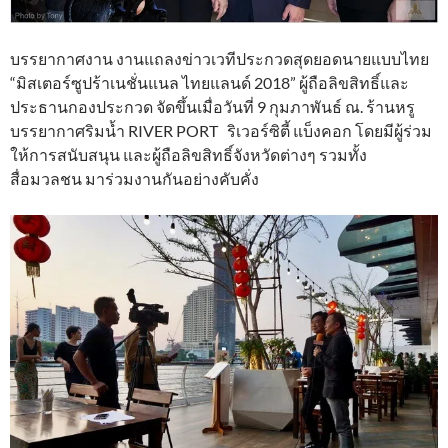
บรรยากาศงาน งานแถลงข่าวเวทีประกวดสุดยอดนายแบบไทย
“มิสเตอร์ซูปร้าเนชั่นแนล ไทยแลนด์ 2018” ผู้ถือลิขสิทธิ์และ
ประธานกองประกวด จัดขึ้นเมื่อวันที่ 9 กุมภาพันธ์ ณ. ร้านหรู
บรรยากาศริมน้ำ RIVER PORT ริเวอร์ซิตี้ แบ็งคอก โดยมีผู้ร่วม
ให้การสนับสนุน และผู้ถือลิขสิทธิ์จังหวัดต่างๆ รวมทั้ง
สื่อมวลชน มาร่วมงานกันอย่างคับคั่ง