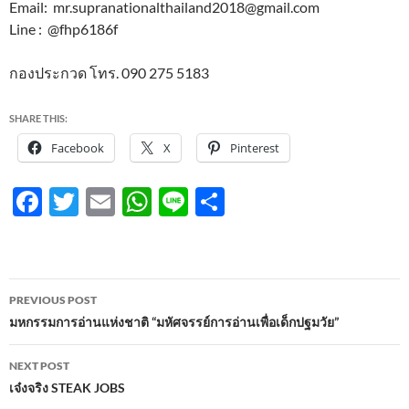
Email: mr.supranationalthailand2018@gmail.com
Line : @fhp6186f
กองประกวด โทร. 090 275 5183
SHARE THIS:
Facebook
X
Pinterest
F
T
E
W
Li
S
ac
w
m
h
n
h
e
itt
ail
at
e
ar
b
er
s
e
Post
PREVIOUS POST
o
A
navigation
มหกรรมการอ่านแห่งชาติ “มหัศจรรย์การอ่านเพื่อเด็กปฐมวัย”
o
p
NEXT POST
k
p
เจ๋งจริง STEAK JOBS