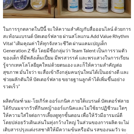
ในการรุกตลาดในปีนี้ จะให้ความสำคัญกับสื่อออนไลน์ ด้วยการ
สะท้อนแบรนด์ บัตเตอร์ฟลาย ผ่านสโลแกน Add Value Rhythm
Vital “เติมคุณค่าให้ทุกจังหวะชีวิต ผ่านแคมเปญเด็ก
Generation Z ซึ่ง โดยมีชื่อกลุ่มว่า Team Talent เป็นการรวมตัว
ของเด็ก ที่มีพลังเต็มเปี่ยม มีพรสวรรค์ และพรแสวงในการเรียน
รู้จากเทคโลโลยียุคใหม่ด้วยตนเอง และก็ให้ความสำคัญต่อ
สุขภาพ มั่นใจว่า จะสื่อเข้าถึงกลุ่มคนรุ่นใหม่ได้เป็นอย่างดี และ
ช่วยผลักดันให้ บัตเตอร์ฟลาย ขยายฐานลูกค้าได้เพิ่มขึ้นอย่าง
รวดเร็ว”
ผลิตภัณฑ์ นม-โยเกิร์ต ออร์แกนิค ภายใต้แบรนด์ บัตเตอร์ฟลาย
ได้รับนมจากวัวที่กินหญ้าออร์แกนิคและไม่ใช้ยาปฏิชีวนะใดๆ
ให้ความใส่ใจต่อการเลี้ยงดูทุกขั้นตอน เพื่อให้วัวมีอารมณ์ดี
โดยปล่อยวัวเดินเล่นในทุ่งกว้างใหญ่ ในส่วนของการผลิต จะไม่
เติบสารปรุงแต่งรสชาติให้มีความข้นหรือมัน รสของนมวัว จะ