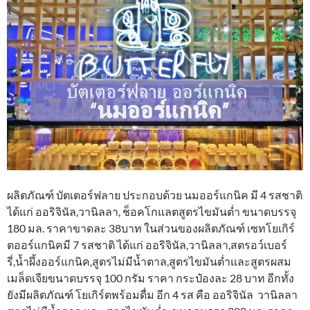
ผลิตภัณฑ์ บัตเตอร์ฟลาย ประกอบด้วย นมออร์แกนิค มี 4 รสชาติ
ได้แก่ ออริจินัล,วานิลลา, ช็อคโกแลตสูตรไขมันต่ำ ขนาดบรรจุ
180 มล. ราคาขาดละ 38บาท ในส่วนของผลิตภัณฑ์ เซทโยเกิร์
ตออร์แกนิคมี 7 รสชาติ ได้แก่ ออริจินัล,วานิลลา,สตรอว์เบอร์
รี่,น้ำผึ้งออร์แกนิค,สูตรไม่มีน้ำตาล,สูตรไขมันต่ำและสูตรผสม
เมล็ดเจียขนาดบรรจุ 100 กรัม ราคา กระป๋องละ 28 บาท อีกทั้ง
ยังมีผลิตภัณฑ์ โยเกิร์ตพร้อมดื่ม อีก 4 รส คือ ออริจินัล วานิลลา