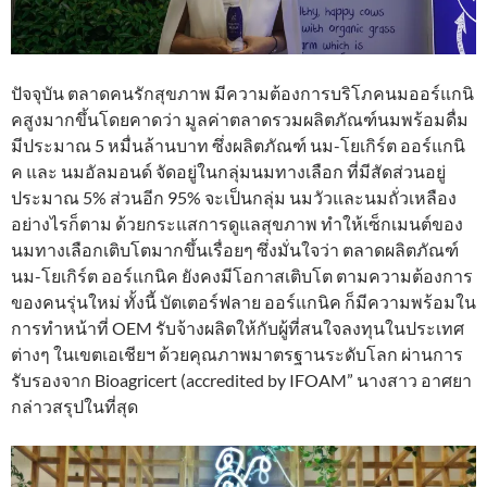
ปัจจุบัน ตลาดคนรักสุขภาพ มีความต้องการบริโภคนมออร์แกนิ
คสูงมากขึ้นโดยคาดว่า มูลค่าตลาดรวมผลิตภัณฑ์นมพร้อมดื่ม
มีประมาณ 5 หมื่นล้านบาท ซึ่งผลิตภัณฑ์ นม-โยเกิร์ต ออร์แกนิ
ค และ นมอัลมอนด์ จัดอยู่ในกลุ่มนมทางเลือก ที่มีสัดส่วนอยู่
ประมาณ 5% ส่วนอีก 95% จะเป็นกลุ่ม นมวัวและนมถั่วเหลือง
อย่างไรก็ตาม ด้วยกระแสการดูแลสุขภาพ ทำให้เซ็กเมนต์ของ
นมทางเลือกเติบโตมากขึ้นเรื่อยๆ ซึ่งมั่นใจว่า ตลาดผลิตภัณฑ์
นม-โยเกิร์ต ออร์แกนิค ยังคงมีโอกาสเติบโต ตามความต้องการ
ของคนรุ่นใหม่ ทั้งนี้ บัตเตอร์ฟลาย ออร์แกนิค ก็มีความพร้อมใน
การทำหน้าที่ OEM รับจ้างผลิตให้กับผู้ที่สนใจลงทุนในประเทศ
ต่างๆ ในเขตเอเชียฯ ด้วยคุณภาพมาตรฐานระดับโลก ผ่านการ
รับรองจาก Bioagricert (accredited by IFOAM” นางสาว อาศยา
กล่าวสรุปในที่สุด