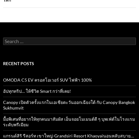
Search
for:
RECENT POSTS
OMODA C5 EV ครอสโอเวอร์ SUV ไฟฟ้า 100%
อัปทุกทริป… ให้ชีวิต Smart กว่าที่เคย!
Canopy เปิดตัวครั้งแรกในเอเชียตะวันออกเฉียงใต้ กับ Canopy Bangkok
Sukhumvit
มื้อพิเศษที่อยากให้ทุกคนมาสัมผัส เอ็นจอยโมเมนต์ดี ๆ บุพเฟ่ต์ในโรงแรม
ระดับพรีเมียม
แกรนด์สิริ​ รีสอร์ท​ เขาใหญ่​-Grandsiri​ Resort​ Khaoyaiนอนหลับสบาย…