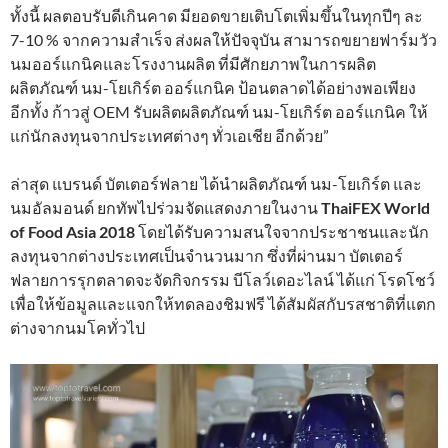
ทั้งนี้ ผลตอบรับดีเกินคาด มียอดขายเติบโตเพิ่มขึ้นในทุกปีๆ ละ
7-10 % จากความสำเร็จ ส่งผลให้ปัจจุบัน สามารถขยายฟาร์มวัว
นมออร์แกนิคและโรงงานผลิต ที่มีศักยภาพในการผลิต
ผลิตภัณฑ์ นม-โยเกิร์ต ออร์แกนิค ป้อนตลาดได้อย่างพอเพียง
อีกทั้ง ก้าวสู่ OEM รับผลิตผลิตภัณฑ์ นม-โยเกิร์ต ออร์แกนิค ให้
แก่นักลงทุนจากประเทศต่างๆ ทั่วเอเชีย อีกด้วย”
ล่าสุด แบรนด์ บัตเตอร์ฟลาย ได้นำผลิตภัณฑ์ นม-โยเกิร์ต และ
นมอัลมอนด์ ยกทัพไปร่วมจัดแสดงภายในงาน
ThaiFEX World
of Food Asia 2018
โดยได้รับความสนใจจากประชาชนและนัก
ลงทุนจากต่างประเทศเป็นจำนวนมาก ซึ่งที่ผ่านมา บัตเตอร์
ฟลายการรุกตลาดจะจัดกิจกรรม บีโลว์เดอะไลน์ ได้แก่ โรดโชว์
เพื่อให้ข้อมูลและแจกให้ทดลองชิมฟรี ได้สัมผัสกับรสชาติที่แตก
ต่างจากนมโคทั่วไป