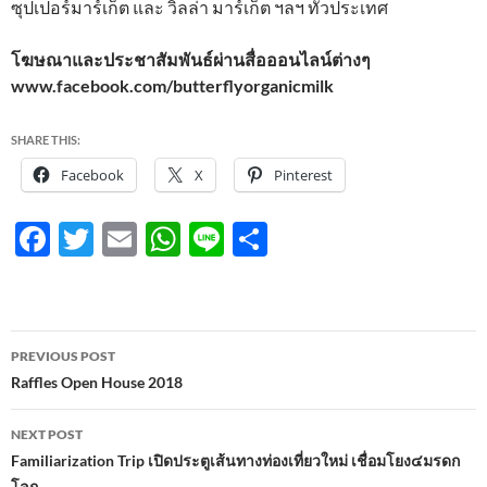
ซุปเปอร์มาร์เก็ต และ วิลล่า มาร์เก็ต ฯลฯ ทั่วประเทศ
โฆษณาและประชาสัมพันธ์ผ่านสื่อออนไลน์ต่างๆ
www.facebook.com/butterflyorganicmilk
SHARE THIS:
Facebook
X
Pinterest
F
T
E
W
Li
S
ac
w
m
h
n
h
e
itt
ail
at
e
ar
b
er
s
e
Post
PREVIOUS POST
o
A
navigation
Raffles Open House 2018
o
p
NEXT POST
k
p
Familiarization Trip เปิดประตูเส้นทางท่องเที่ยวใหม่ เชื่อมโยง๔มรดก
โลก