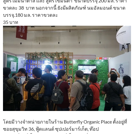
สูตรไม่มีน้ำตาล และ สูตรไขมันต่ำ ขนาดบรรจุ 200 มล. ราคา
ขวดละ 38 บาท นอกจากนี้ ยังมีผลิตภัณฑ์ นมอัลมอนด์ ขนาด
บรรจุ.180 มล. ราคาขวดละ
35 บาท
โดยมีวางจำหน่ายภายในร้าน Butterfly Organic Place ตั้งอยู่ที่
ซอยสุขุมวิท 36, ฟู้ดแลนด์ ซุปเปอร์มาร์เก็ต, ท๊อป