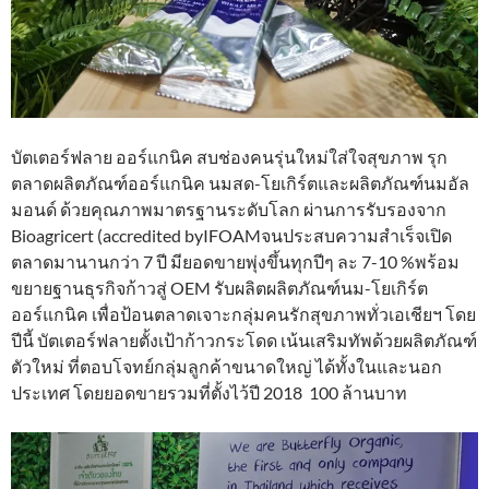
บัตเตอร์ฟลาย ออร์แกนิค สบช่องคนรุ่นใหม่ใส่ใจสุขภาพ รุก
ตลาดผลิตภัณฑ์ออร์แกนิค นมสด-โยเกิร์ตและผลิตภัณฑ์นมอัล
มอนด์ ด้วยคุณภาพมาตรฐานระดับโลก ผ่านการรับรองจาก
Bioagricert (accredited byIFOAMจนประสบความสำเร็จเปิด
ตลาดมานานกว่า 7 ปี มียอดขายพุ่งขึ้นทุกปีๆ ละ 7-10 %พร้อม
ขยายฐานธุรกิจก้าวสู่ OEM รับผลิตผลิตภัณฑ์นม-โยเกิร์ต
ออร์แกนิค เพื่อป้อนตลาดเจาะกลุ่มคนรักสุขภาพทั่วเอเชียฯ โดย
ปีนี้ บัตเตอร์ฟลายตั้งเป้าก้าวกระโดด เน้นเสริมทัพด้วยผลิตภัณฑ์
ตัวใหม่ ที่ตอบโจทย์กลุ่มลูกค้าขนาดใหญ่ ได้ทั้งในและนอก
ประเทศ โดยยอดขายรวมที่ตั้งไว้ปี 2018 100 ล้านบาท