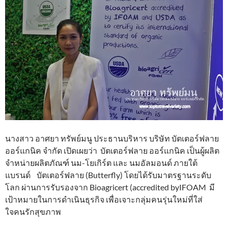
นางสาว อาศยา ทรัพย์มนู ประธานบริหาร บริษัท บัตเตอร์ฟลาย
ออร์แกนิค จำกัด เปิดเผยว่า บัตเตอร์ฟลาย ออร์แกนิค เป็นผู้ผลิต
จำหน่ายผลิตภัณฑ์ นม-โยเกิร์ต และ นมอัลมอนด์ ภายใต้
แบรนด์ บัตเตอร์ฟลาย (Butterfly) โดยได้รับมาตรฐานระดับ
โลก ผ่านการรับรองจาก Bioagricert (accredited byIFOAM มี
เป้าหมายในการดำเนินธุรกิจ เพื่อเจาะกลุ่มคนรุ่นใหม่ที่ใส่
ใจคนรักสุขภาพ