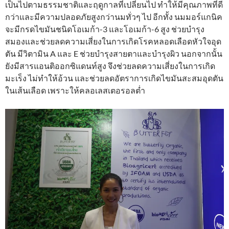
เป็นไปตามธรรมชาติและฤดูกาลที่เปลี่ยนไป ทำให้มีคุณภาพที่ดี
กว่าและมีความปลอดภัยสูงกว่านมทั่วๆ ไป อีกทั้ง นมมอร์แกนิค
จะมีกรดไขมันชนิดโอเมก้า-3 และโอเมก้า-6 สูง ช่วยบำรุง
สมองและช่วยลดความเสี่ยงในการเกิดโรคหลอดเลือดหัวใจอุด
ตัน มีวิตามิน A และ E ช่วยบำรุงสายตาและบำรุงผิว นอกจากนั้น
ยังมีสารแอนติออกซิแดนท์สูง จึงช่วยลดความเสี่ยงในการเกิด
มะเร็ง ไม่ทำให้อ้วน และช่วยลดอัตราการเกิดไขมันสะสมอุดตัน
ในเส้นเลือด เพราะให้คลอเลสเตอรอลต่ำ