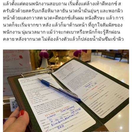
แล้วตั้งแต่ตอนพนักงานสอบถาม เริ่มตั้งแต่ล้างเท้าดีทอกซ์ ส
ครับผิวด้วยสครับเกลือหิมาลายัน นวดน้ำมันอุ่นๆ และพอกผิว
หน้าด้วยแตงกวาสด นวด+ดีทอกซ์เส้นผม หนังศีรษะ แล้ว การ
นวดก็จะเริ่มจากขา หลัง แล้วก็มาด้านหน้า ที่ถูกใจสัมผัสของ
พนักงาน นุ่มนวลมาก แม้ว่าจะกดเบาหรือหนักก็จะรู้สึกผ่อน
คลาย หลังจากนวด ไม่ต้องล้างตัวแล้วก็ปล่อยน้ำมันซึมเข้าผิว