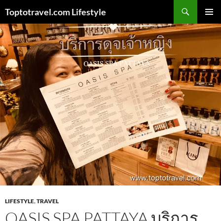
Skip
Search
Toptotravel.com Lifestyle
to
PRIMAR
content
MENU
LIFESTYLE
,
TRAVEL
OASIS SPA PATTAYA บริการ