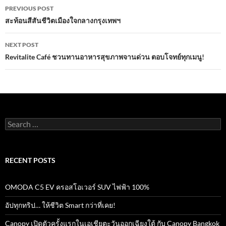
Post
o
p
PREVIOUS POST
navigation
สะท้อนสีสันชีวิตเมืองใจกลางกรุงเทพฯ
k
p
NEXT POST
Revitalite Café ชวนทานอาหารสุขภาพจานด่วน ตอบโจทย์ทุกเมนู!
Search
for:
RECENT POSTS
OMODA C5 EV ครอสโอเวอร์ SUV ไฟฟ้า 100%
อัปทุกทริป… ให้ชีวิต Smart กว่าที่เคย!
Canopy เปิดตัวครั้งแรกในเอเชียตะวันออกเฉียงใต้ กับ Canopy Bangkok