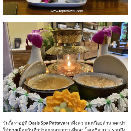
วันนี้เราอยู่ที่
Oasis Spa Pattaya
มาทิ้งความเหนื่อยล้านวดสปา
ให้หายเมื่อยกันดีกว่าคะ ชอบสถานที่ของ โอเอซิส สปา รวมถึง