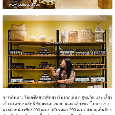
การเดินทาง โอเอซีสสปาพัทยา เริ่มจากเส้น ถ.สุขุมวิท และ เลี้ยว
เข้า ถ.เทพประสิทธิ์ ขับตรงมาเจอสามแยกเลี้ยวขวาไปทางเขา
พระตำหนัก เพียง 400 เมตร กลับรถมา 200 เมตร สังเกตุเห็นป้าย