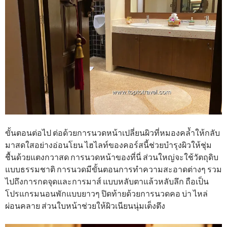
ขั้นตอนต่อไป ต่อด้วยการนวดหน้าเปลี่ยนผิวที่หมองคล้ำให้กลับ
มาสดใสอย่างอ่อนโยน ไฮไลท์ของคอร์สนี้ช่วยบำรุงผิวให้ชุ่ม
ชื้นด้วยแตงกวาสด การนวดหน้าของที่นี่ ส่วนใหญ่จะใช้วัตถุดิบ
แบบธรรมชาติ การนวดมีขั้นตอนการทำความสะอาดต่างๆ รวม
ไปถึงการกดจุดและการมาส์ แบบหลับตาแล้วหลับลึก ถือเป็น
โปรแกรมนอนพักแบบยาวๆ ปิดท้ายด้วยการนวดคอ บ่า ไหล่
ผ่อนคลาย ส่วนใบหน้าช่วยให้ผิวเนียนนุ่มเต็งตึง