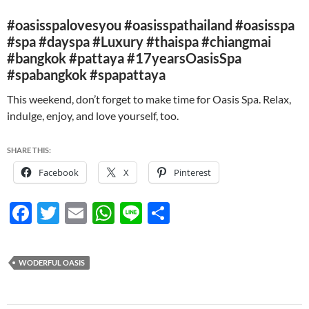
#oasisspalovesyou #oasisspathailand #oasisspa
#spa #dayspa #Luxury #thaispa #chiangmai
#bangkok #pattaya #17yearsOasisSpa
#spabangkok #spapattaya
This weekend, don’t forget to make time for Oasis Spa. Relax,
indulge, enjoy, and love yourself, too.
SHARE THIS:
Facebook
X
Pinterest
F
T
E
W
Li
S
ac
w
m
h
n
h
e
itt
ail
at
e
ar
WODERFUL OASIS
b
er
s
e
o
A