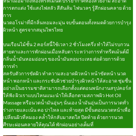
หน้าเมื่อมาถึงห้องทรีทเมนต์ บรรยากาศห้องสวยงาม สะอาด
การตกแต่ง ใช้แสงไฟสลัว สีสันส้ม ไฟนวลๆ รู้สึกผ่อนคลาย ด้วย
การ
นวดอโรม่าที่มีกลิ่นหอมละมุ่น จบขั้นตอนทั้งหมดด้วยการบำรุง
ผิวหน้า สูตรจากสมุนไพรไทย
บนเรือนไม้ชั้น 2 คอร์สนี้ใช้เวลา 2 ชั่วโมงครึ่ง ทำให้ไม่รบกวน
สายตาและการพักผ่อนเมื่อหลับตา ระหว่างการทำทรีตเม้นต์มี
กลิ่นน้ำมันหอมอ่อนๆ ของน้ำมันหอมระเหย ต่อด้วยการด้วย
การทำ
สครับตัวการขัดผิว ทำความสะอาดผิวหน้า หน้าขัดหน้า นวด
หน้า พอกหน้า และกระชับผิวช่วยบำรุงผิวหน้าให้สะอาด ชุ่มชื่น
อย่างเป็นธรรมชาติสามารถเลือกตั้งแต่ตอนพนักงานสรุปคอร์ส
ให้ฟัง ผิวเราแบบไหนแนะนำให้เลือกตามสภาพผิว Hot Oil
Massage หรือนวดน้ำมันอุ่นๆ นั่นเอง น้ำมันอุ่นเป็นการนวดทั่ว
ร่างกายและเน้น คอ บ่าไหล และท้ายสุด มีขั้นตอนนวดหน้าเพื่อ
เปลี่ยนผิวที่หมอง คล้ำให้กลับมาสดใส ปิดท้าย ด้วยการนวด
ศีรษะผ่อนคลายให้คุณได้ พักผ่อนอย่างเต็มที่