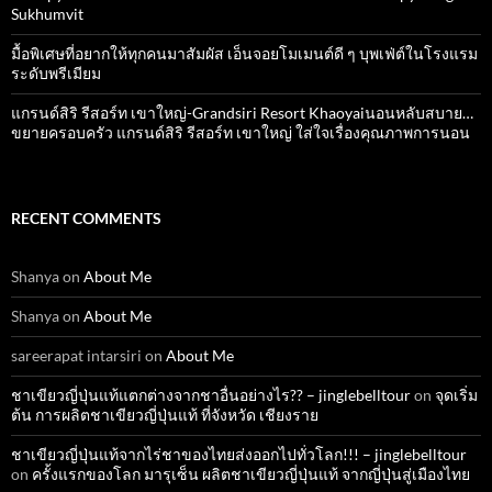
Sukhumvit
มื้อพิเศษที่อยากให้ทุกคนมาสัมผัส เอ็นจอยโมเมนต์ดี ๆ บุพเฟ่ต์ในโรงแรม
ระดับพรีเมียม
แกรนด์สิริ​ รีสอร์ท​ เขาใหญ่​-Grandsiri​ Resort​ Khaoyaiนอนหลับสบาย…
ขยายครอบครัว แกรนด์สิริ รีสอร์ท เขาใหญ่ ใส่ใจเรื่องคุณภาพการนอน
RECENT COMMENTS
Shanya
on
About Me
Shanya
on
About Me
sareerapat intarsiri
on
About Me
ชาเขียวญี่ปุ่นแท้แตกต่างจากชาอื่นอย่างไร?? – jinglebelltour
on
จุดเริ่ม
ต้น การผลิตชาเขียวญี่ปุ่นแท้ ที่จังหวัด เชียงราย
ชาเขียวญี่ปุ่นแท้จากไร่ชาของไทยส่งออกไปทั่วโลก!!! – jinglebelltour
on
ครั้งแรกของโลก มารุเซ็น ผลิตชาเขียวญี่ปุ่นแท้ จากญี่ปุ่นสู่เมืองไทย