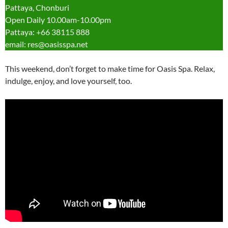
Pattaya, Chonburi
Open Daily 10.00am-10.00pm
Pattaya: +66 38115 888
email: res@oasisspa.net
This weekend, don’t forget to make time for Oasis Spa. Relax,
indulge, enjoy, and love yourself, too.