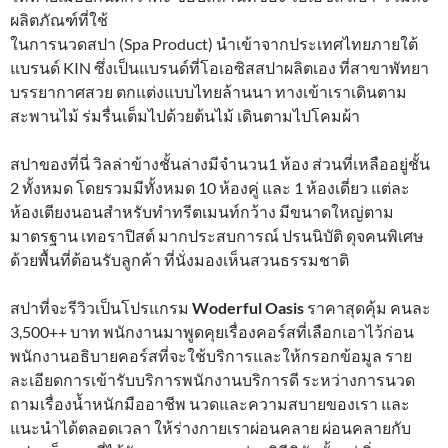
ผลิตภัณฑ์ที่ใช้
ในการนวดสปา (Spa Product) นำเข้าจากประเทศไทยภายใต้
แบรนด์ KIN ซึ่งเป็นแบรนด์ที่โอเอซิสสปาผลิตเอง ที่สาขาพัทยา
บรรยากาศสวย ตกแต่งแบบไทยล้านนา ทางเข้าเราเดินตาม
สะพานไม้ ร่มรื่นเต็มไปด้วยต้นไม้ เดินตามไปโคมผ้า
สปาของที่นี่ วิลล่าข้างชั้นล่างมีจำนวน1 ห้อง ส่วนที่เหลืออยู่ชั้น
2 ทั้งหมด โดยรวมมีทั้งหมด 10 ห้องคู่ และ 1 ห้องเดี่ยว แต่ละ
ห้องเตียงนอนสำหรับทำทรีตเมนท์กว้าง มีขนาดใหญ่ตาม
มาตรฐาน เทอราปิสต์ มากประสบการณ์ ปรนนิบัติ ดุจคนพิเศษ
ด้วยพื้นที่ต้อนรับลูกค้า ที่นั่งมองเห็นสวนธรรมชาติ
สปาที่จะรีวิวเป็นโปรแกรม
Woderful Oasis
ราคาสุดคุ้ม คนละ
3,500++ บาท พนักงานมาพูดคุยเรื่องคอร์สที่เลือกเอาไว้ก่อน
พนักงานอธิบายคอร์สที่จะใช้บริการและให้กรอกข้อมูล ราย
ละเอียดการเข้ารับบริการพนักงานบริการดี ระหว่างการนวด
ถามเรื่องน้ำหนักมืออาชีพ นวดและความสบายของเรา และ
แนะนำได้ตลอดเวลา ให้ร่างกายเราผ่อนคลาย ผ่อนคลายกับ