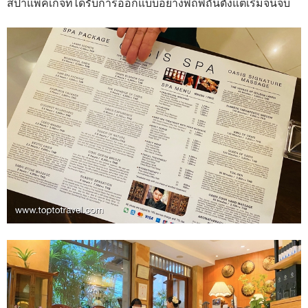
สปาแพ็คเกจที่ได้รับการออกแบบอย่างพิถีพิถันตั้งแต่เริ่มจนจบ