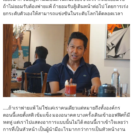
ถ้าไม่ยอมรับต้องพ่ายแพ้ ถ้ายอมรับสู้เดินหน้าต่อไป โดยการเร่ง
ยกระดับตัวเองให้สามารถแข่งขันในระดับโลกได้ตลอดเวลา
…..ถ้าเราพ่ายแพ้ ไม่ใช่แค่เราคนเดียวแต่หมายถึงทั้งองค์กร
ตอนนี้เลยตั้งสติ เข้มแข็ง มองอนาคต บางครั้งเดินเข้าออฟฟิศก็มี
หดหู่ แต่เราไปแสดงอาการแบบนั้นไม่ได้ ตอนนี้เราเข้าใจเลยว่า
การที่เป็นหัวหน้า เป็นผู้นำมีอะไรมากกว่าการเป็นหัวหน้างาน