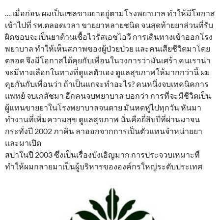
… เมื่อก่อน ผมเป็นเซลขายยาอยู่ตามโรงพยาบาล ทำให้มีโอกาส
เข้าไปที่ รพ.ตลอดเวลา ขายยาหลายชนิด จนสุดท้ายยาส่วนที่รับ
ผิดชอบจะเป็นยาต้านเชื้อไวรัสเอชไอวี การเดินทางเข้าออกโรง
พยาบาล ทำให้เห็นสภาพของผู้ป่วยป่วย และคนเสียชีวิตมาโดย
ตลอด จึงมีโอกาสได้คุยกับเพื่อนในวงการว่ามันเศร้า คนเราน่า
จะมีทางเลือกในทางที่ดูแลตัวเอง ดูแลสุขภาพให้มากกว่านี้ ผม
คุยกันกับเพื่อนว่า ถ้าเป็นแกจะทำอะไร? คนหนึ่งจบเทคนิคการ
แพทย์ จบเภสัชมา อีกคนจบพยาบาล บอกว่า การที่จะมีชีวิตเป็น
ผู้แทนขายยาในโรงพยาบาลจนตาย มันหดหู่ไปทุกวัน หันมา
ทำงานที่เพิ่มความสุข ดูแลสุขภาพ นั่นคือยี่สิบปีที่ผ่านมาจน
กระทั่งปี 2002 ภาคิน ลาออกจากการเป็นตัวแทนจำหน่ายยา
และมาเปิด
สปาในปี 2003 ซึ่งเป็นเรื่องบังเอิญมาก การประจวบเหมาะที่
ทำให้ผมกลายมาเป็นผู้บริหารขององค์กรใหญ่ระดับประเทศ