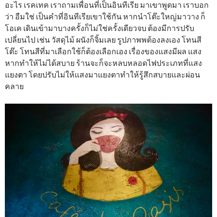
อะไร เรคเทค เราถามเพื่อนที่เป็นอินทีเรีย มาเขาพูดมา เราบอก
ว่า อืมใช่ เป็นคำที่อินทีเรียเขาใช้กัน หากนำโต๊ะใหญ่มาวาง ก็
โอเค เดินเข้ามาบางครั้งก็ไม่ใช่ครั้งเดียวจบ ต้องมีการปรับ
เปลี่ยนไป เช่น วัสดุไม้ ผนังก็จิ้มเลย รูปภาพพต้องลงเอง โทนสี
โต๊ะ โทนสีที่มาเลือกใช้ก็ต้องเลือกเอง เรื่องของแสงมีผล แสง
หากทำให้ไม่ได้สบาย ร้านจะก็จะหลบหลอดไฟประเภทที่แสง
แยงตา โดยปรับไม่ให้แสงมาแยงตาทำให้รู้สึกสบายและผ่อน
คลาย