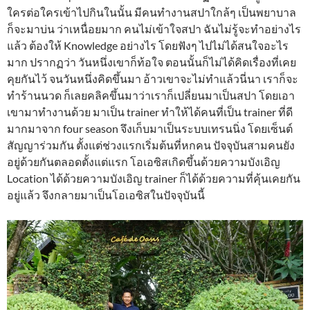
ใครต่อใครเข้าไปกินในนั้น มีคนทำงานสปาใกล้ๆ เป็นพยาบาล
ก็จะมาบ่น ว่าเหนื่อยมาก คนไม่เข้าใจสปา ฉันไม่รู้จะทำอย่างไร
แล้ว ต้องให้ Knowledge อย่างไร โดยฟังๆ ไปไม่ได้สนใจอะไร
มาก ปรากฏว่า วันหนึ่งเขาก็ท้อใจ ตอนนั้นก็ไม่ได้คิดเรื่องที่เคย
คุยกันไว้ จนวันหนึ่งคิดขึ้นมา อ้าวเขาจะไม่ทำแล้วนี่นา เราก็จะ
ทำร้านนวด ก็เลยคลิคขึ้นมาว่าเราก็เปลี่ยนมาเป็นสปา โดยเอา
เขามาทำงานด้วย มาเป็น trainer ทำให้ได้คนที่เป็น trainer ที่ดี
มากมาจาก four season จึงเก็บมาเป็นระบบเทรนนิ่ง โดยเซ็นต์
สัญญาร่วมกัน ตั้งแต่ช่วงแรกเริ่มต้นที่หกคน ปัจจุบันสามคนยัง
อยู่ด้วยกันตลอดตั้งแต่แรก โอเอซิสเกิดขึ้นด้วยความบังเอิญ
Location ได้ด้วยความบังเอิญ trainer ก็ได้ด้วยความที่คุ้นเคยกัน
อยู่แล้ว จึงกลายมาเป็นโอเอซิสในปัจจุบันนี้