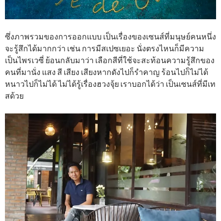
ซึ่งภาพรวมของการออกแบบ เป็นเรื่องของเซนส์ที่มนุษย์คนหนึ่ง
จะรู้สึกได้มากกว่า เช่น การมีสเปซเยอะ นั่งตรงไหนก็มีความ
เป็นไพรเวซี่ ย้อนกลับมาว่า เลือกสีที่ใช้จะสะท้อนความรู้สึกของ
คนที่มานั่ง แสง สี เสียง เสียงหากดังไปก็รำคาญ ร้อนไปก็ไม่ได้
หนาวไปก็ไม่ได้ ไม่ได้รู้เรื่องฮวงจุ้ย เราบอกได้ว่า เป็นเซนส์ที่มีเท
สด้วย