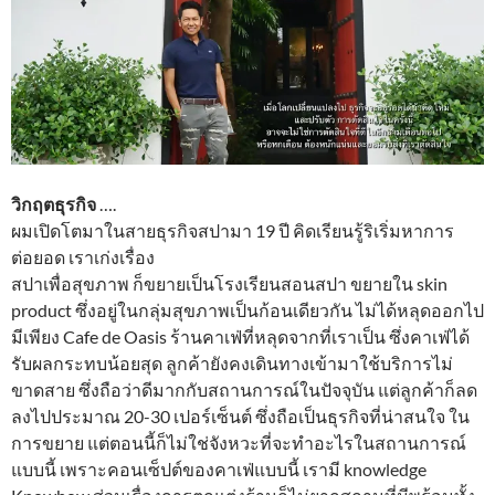
วิกฤตธุรกิจ
….
ผมเปิดโตมาในสายธุรกิจสปามา 19 ปี คิดเรียนรู้ริเริ่มหาการ
ต่อยอด เราเก่งเรื่อง
สปาเพื่อสุขภาพ ก็ขยายเป็นโรงเรียนสอนสปา ขยายใน skin
product ซึ่งอยู่ในกลุ่มสุขภาพเป็นก้อนเดียวกัน ไม่ได้หลุดออกไป
มีเพียง Cafe de Oasis ร้านคาเฟ่ที่หลุดจากที่เราเป็น ซึ่งคาเฟ่ได้
รับผลกระทบน้อยสุด ลูกค้ายังคงเดินทางเข้ามาใช้บริการไม่
ขาดสาย ซึ่งถือว่าดีมากกับสถานการณ์ในปัจจุบัน แต่ลูกค้าก็ลด
ลงไปประมาณ 20-30 เปอร์เซ็นต์ ซึ่งถือเป็นธุรกิจที่น่าสนใจ ใน
การขยาย แต่ตอนนี้ก็ไม่ใช่จังหวะที่จะทำอะไรในสถานการณ์
แบบนี้ เพราะคอนเซ็ปต์ของคาเฟ่แบบนี้ เรามี knowledge