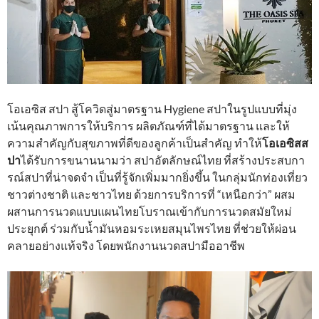
โอเอซิส สปา สู้โควิดสู่มาตรฐาน Hygiene สปาในรูปแบบที่มุ่ง
เน้นคุณภาพการให้บริการ ผลิตภัณฑ์ที่ได้มาตรฐาน และให้
ความสำคัญกับสุขภาพที่ดีของลูกค้าเป็นสำคัญ ทำให้
โอเอซิสส
ปา
ได้รับการขนานนามว่า สปาอัตลักษณ์ไทย ที่สร้างประสบกา
รณ์สปาที่น่าจดจำ เป็นที่รู้จักเพิ่มมากยิ่งขึ้น ในกลุ่มนักท่องเที่ยว
ชาวต่างชาติ และชาวไทย ด้วยการบริการที่ “เหนือกว่า” ผสม
ผสานการนวดแบบแผนไทยโบราณเข้ากับการนวดสมัยใหม่
ประยุกต์ ร่วมกับน้ำมันหอมระเหยสมุนไพรไทย ที่ช่วยให้ผ่อน
คลายอย่างแท้จริง โดยพนักงานนวดสปามืออาชีพ