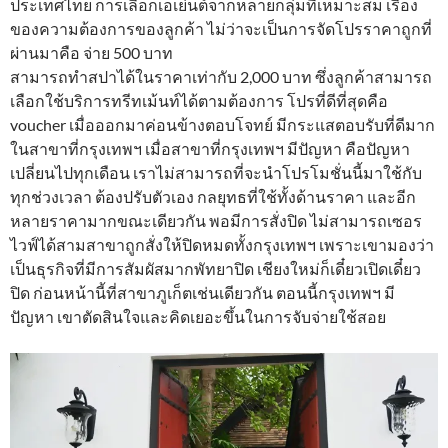
ประเทศไทย การเลือกเอเย่นต์จากหลายกลุ่มที่เหมาะสม เรื่อง
ของความต้องการของลูกค้า ไม่ว่าจะเป็นการจัดโปรราคาถูกที่
ผ่านมาคือ จ่าย 500 บาท
สามารถทำสปาได้ในราคาเท่ากับ 2,000 บาท ซึ่งลูกค้าสามารถ
เลือกใช้บริการทรีทเม้นท์ได้ตามต้องการ โปรที่ดีที่สุดคือ
voucher เมื่อออกมาค่อนข้างตอบโจทย์ มีกระแสตอบรับที่ดีมาก
ในสาขาที่กรุงเทพฯ เมื่อสาขาที่กรุงเทพฯ มีปัญหา คือปัญหา
เปลี่ยนไปทุกเดือน เราไม่สามารถที่จะนำโปรโมชั่นนี้มาใช้กับ
ทุกช่วงเวลา ต้องปรับตัวเอง กลยุทธที่ใช้ทั้งด้านราคา และอีก
หลายราคามากขณะเดียวกัน พอมีการสั่งปิด ไม่สามารถเซอร
ไวฟ์ได้สามสาขาถูกสั่งให้ปิดหมดทั้งกรุงเทพฯ เพราะเขามองว่า
เป็นธุรกิจที่มีการสัมผัสมากพัทยาปิด เชียงใหม่ก็เดี๋ยวเปิดเดี๋ยว
ปิด ก่อนหน้านี้ที่สาขาภูเก็ตเช่นเดียวกัน ตอนนี้กรุงเทพฯ มี
ปัญหา เขาตัดสินใจและคิดเยอะขึ้นในการจับจ่ายใช้สอย