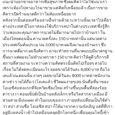
แนะนำบอกขายอาหารเพื่อสุขภาพ ซึ่งผมคิดว่าไม่ใช่แนวเรา
เพราะต้องไปหาอะไรมาขาย แค่คิดก็เหนื่อยแล้ว เบื่อการขาย
คิดว่าเปิดร้านนวดดีกว่า ไม่ต้องเหนื่อยมาก
หลังจากนั้นค่อยเสริมอย่างอื่นร่วมด้วย ระหว่างนั้นเวลาไปเที่ยว
ต่างประเทศ มีโอกาสลองใช้บริการสปาในต่างประเทศ ซึ่งรู้สึก
ว่าแพงและคุณภาพการนวดไม่ดีมากมายไปกว่าบ้านเรา ใน
เมืองไทยตอนนั้น ค่านวดครั้งละ 150 บาทเท่านั้น แต่นวดต่าง
ประเทศเริ่มต้นประมาณ 3,000 บาท ผมจึงมามองบ้านเรา ซึ่ง
การนวดดีมาก ผมจึงคิดว่า น่าจะทำสถานที่นวดแบบมีมาตรฐาน
ขึ้นมา แต่ผมจะไม่ทำนวดราคา 150 บาท คิดว่าให้ดูดี บริการดี
สถานที่สวยงาม ระหว่างความคิดตรงนั้นคิดไปเรื่อยๆ สวยไป
เรื่อย ไม่ได้จดทะเบียนอะไร ยอดขายได้วันละ 8,000 บาท ถือโอ
เคแล้วณ.ตอนนั้น ง่ายๆ เลยขายได้วันละ 8000 บาทค่าพนักงาน
ค่าเช่า รายได้ถือว่าโอเคแล้ว ชีวิตผมง่ายๆเลย นั่นคือที่มาของ
โอเอซีสแห่งแรกที่จังหวัดเชียงใหม่ สร้างขึ้นบนพื้นที่สองร้อย
ตารางวา คอนเซ็ปต์เป็นบ้านหลังเล็กๆ หรือวิลล่ากลางเมือง มี
สวนสวย มีshower ทำในแบบของเรา ภายหลังเปลี่ยนเป็นใช้คำ
ว่า สปา ส่วนชื่อ โอเอซิส สปา ก็ได้มาจากความบังเอิญ แต่ที่ที่เรา
อยู่มีแหล่งน้ำ เข้าไปเหมือนหลุดอีกโลกหนึ่ง เพื่อนคุณโทบี้เข้า