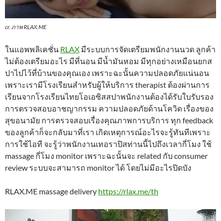
cr. ภาพ RLAX.ME
ในแอพพลิเคชั่น
RLAX
มีระบบการจัดเตรียมพนักงานนวด ลูกค้า
ไม่ต้องเตรียมอะไร มีที่นอน มีน้ำมันหอม มีทุกอย่างเหมือนยกส
ปาไปไว้ที่บ้านของคุณเอง เพราะฉะนั้นความปลอดภัยแน่นอน
เพราะเรามีโรงเรียนสำหรับผู้ให้บริการ therapist ต้องผ่านการ
เรียนจากโรงเรียนไทยโอเอซิสสปาพนักงานต้องได้รับใบรับรอง
การตรวจสอบอาชญากรรม ความปลอดภัยด้านโควิด เรื่องของ
สุขอนามัย การตรวจสอบเรื่องคุณภาพการบริการ ทุก feedback
ของลูกค้าก็จะกลับมาที่เรา เกิดเหตุการณ์อะไรจะรู้ทันทีเพราะ
การใช้ไอที จะรู้ว่าพนักงานเทอราปิสท่านนี้ไปถึงเวลากี่โมง ใช้
massage กี่โมง monitor เพราะฉะนั้นจะ related กับ consumer
review ระบบจะสามารถ monitor ได้ โดยไม่มีอะไรปิดบัง
RLAX.ME massage delivery
https://rlax.me/th