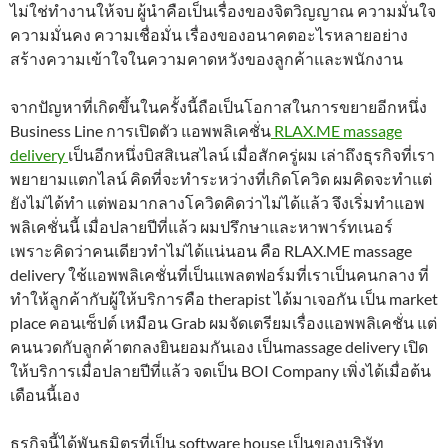
ไม่ใช่ทำงานให้จบ ผู้นำคือเป็นเรื่องของจิตวิญญาณ ความมั่นใจ
ความมั่นคง ความเชื่อมั่น เรื่องของอนาคตอะไรหลายอย่าง
สร้างความเข้าใจในความคาดหวังของลูกค้าและพนักงาน
จากปัญหาที่เกิดขึ้นในครั้งนี้ถือเป็นโอกาสในการขยายอีกหนึ่ง
Business Line การเปิดตัว แอพพลิเคชั่น
RLAX.ME massage
delivery
เป็นอีกหนึ่งบิสสิเนสไลน์ เมื่อสักครู่ผม เล่าถึงธุรกิจที่เรา
พยายามแตกไลน์ คิดที่จะทำระหว่างที่เกิดโควิด ผมคิดจะทำแต่
ยังไม่ได้ทำ แต่พอมากลางโควิดคิดว่าไม่ได้แล้ว จึงเริ่มทำแอพ
พลิเคชั่นนี้ เมื่อปลายปีที่แล้ว ผมปรึกษาและหาพาร์ทเนอร์
เพราะคิดว่าคนเดียวทำไม่ได้แน่นอน คือ RLAX.ME massage
delivery ใช้แอพพลิเคชั่นที่เป็นแพลตฟอร์มที่เราเป็นคนกลาง ที่
ทำให้ลูกค้ากับผู้ให้บริการคือ therapist ได้มาเจอกัน เป็น market
place คอนเซ็ปต์ เหมือน Grab ผมจัดเตรียมเรื่องแอพพลิเคชั่น แต่
คนนวดกับลูกค้าตกลงยินยอมกันเอง เป็นmassage delivery เปิด
ให้บริการเมื่อปลายปีที่แล้ว จดเป็น BOI Company เพิ่งได้เมื่อต้น
เดือนนี้เอง
ธุรกิจนี้ได้พันธมิตรที่เป็น software house เป็นของบริษัท