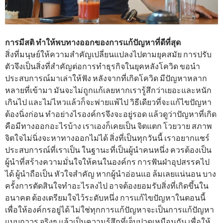
การมีสติ ทำให้พบทางออกของการแก้ปัญหาที่ดีที่สุด
สิ่งที่มนุษย์ให้ความสำคัญเปลี่ยนแปลงไปตามยุคสมัย การปรับ
ตัวจึงเป็นสิ่งที่สำคัญต่อการทำธุรกิจในยุคหลังโควิด ขอนำ
ประสบการณ์มาเล่าให้ฟัง หลังจากที่เกิดโควิด มีปัญหาหลาก
หลายที่เข้ามา มันจะไม่ถูกแก้เลยหากเรารู้สึกว่าเยอะและหนัก
เกินไป และไม่ไหวแล้วก็จะพ่ายแพ้ไป วิธีเดียวที่จะแก้ไขปัญหา
ต้องนิ่งก่อน ทำอย่างไรองค์กรจึงจะอยู่รอด แล้วดูว่าปัญหาที่เกิด
คือมีทางออกอะไรบ้าง เราเองก็เคยเป็น จิตแตก โวยวาย สภาพ
จิตใจไม่นิ่งจะหาทางออกไม่ได้ สิ่งที่เป็นทุกวันนี้ เราอยากแชร์
ประสบการณ์ที่เราเป็น ในฐานะที่เป็นผู้นำคนหนึ่ง ควรต้องเป็น
ผู้นำที่สร้างความมั่นใจให้คนในองค์กร การฟันฝ่าอุปสรรคไป
ได้ ผู้นำถือเป็น หัวใจสำคัญ หากผู้นำอ่อนแอ ล้มเลยแน่นอน บาง
ครั้งการตัดสินใจทำอะไรลงไป อาจต้องยอมรับสิ่งที่เกิดขึ้นใน
อนาคต ต้องเตรียมใจไว้ระดับหนึ่ง การแก้ไขปัญหาในตอนนี้
เพื่อให้องค์กรอยู่ได้ ไม่ใช่ทุกการแก้ปัญหาจะเป็นการแก้ปัญหา
แบบถาวร จริงๆ แล้วเป็นความรู้สึกที่เจ็บปวดเหมือนกัน เพื่อให้