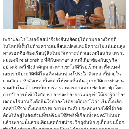
เพราะอะไร โอเอซิสสปาจึงยังยืนหยัดอยู่ได้ท่ามกลางวิกฤติ
ในโลกที่เต็มไปด้วยความเปลี่ยนแปลงและมีความไม่แน่นอนสูง
ทางรอดคือ ต้องเรียนรู้สิ่งใหม่ วิเคราะห์ตัวเองเหมือนกัน เพราะ
ผมเองมี relationship ที่ดีกับหลายๆ ส่วนที่เกี่ยวข้องกับธุรกิจ
อย่างเจ้าหนี้ ซึ่งสำคัญมาก หากเขาไม่ดีนี่จบเร็วมาก ทั้งแบงค์
เอย เรามีประวัติที่ดีในอดีต ค่อนข้างโปร่งใส สิ่งเหล่านี้ช่วยใน
ยามวิกฤต ซึ่งสิ่งเหล่านี้จะทำให้เขาเชื่อมั่น ดูประวัติการทำงาน
ร่วมกันในอดีต เทคนิคการเจรจาต่อรอง และ relationship โดย
การจัดการที่เข้าใจปัญหา อาจจะต้องยาวแน่ๆ ทำให้เรารู้ว่าต้อง
เจออะไรนาน จึงตัดสินใจทำอะไรต้องเผื่อเอาไว้ว่า เริ่มตั้งหลัก
ลดค่าใช้จ่ายตั้งแต่แรก พยายามประคับประคองรายได้ที่จำกัด
ต้องให้อยู่ในสัดส่วนที่พอดี ผมใช้สิทธิที่เกือบทั้งหมดมีไปหมด
แล้ว เพราะนั้นสามเดือนสุดท้ายน่าจะวิกฤติหนัก ภูเก็ตแซนบ็อก
ช่วยได้แต่อย่างที่บอกจากเคยมีรายได้จาก16 สาขา ลดลงมา