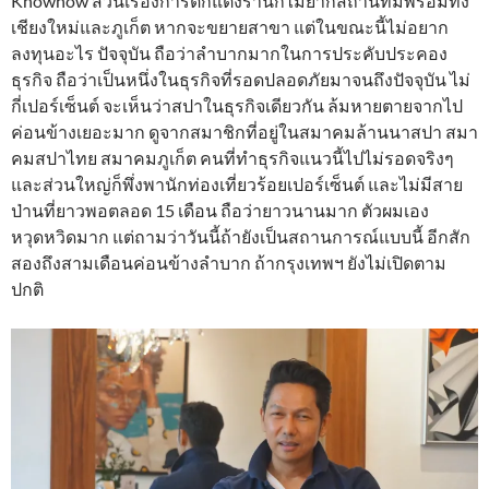
Knowhow ส่วนเรื่องการตกแต่งร้านก็ไม่ยากสถานที่มีพร้อมทั้ง
เชียงใหม่และภูเก็ต หากจะขยายสาขา แต่ในขณะนี้ไม่อยาก
ลงทุนอะไร ปัจจุบัน ถือว่าลำบากมากในการประคับประคอง
ธุรกิจ ถือว่าเป็นหนึ่งในธุรกิจที่รอดปลอดภัยมาจนถึงปัจจุบัน ไม่
กี่เปอร์เซ็นต์ จะเห็นว่าสปาในธุรกิจเดียวกัน ล้มหายตายจากไป
ค่อนข้างเยอะมาก ดูจากสมาชิกที่อยู่ในสมาคมล้านนาสปา สมา
คมสปาไทย สมาคมภูเก็ต คนที่ทำธุรกิจแนวนี้ไปไม่รอดจริงๆ
และส่วนใหญ่ก็พึ่งพานักท่องเที่ยวร้อยเปอร์เซ็นต์ และไม่มีสาย
ป่านที่ยาวพอตลอด 15 เดือน ถือว่ายาวนานมาก ตัวผมเอง
หวุดหวิดมาก แต่ถามว่าวันนี้ถ้ายังเป็นสถานการณ์แบบนี้ อีกสัก
สองถึงสามเดือนค่อนข้างลำบาก ถ้ากรุงเทพฯ ยังไม่เปิดตาม
ปกติ