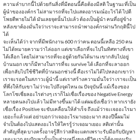
ความลำบากนี้ไปด้วยกันสิ่งที่มีตอนนี้คือต้องมีสติ ในฐานะที่เป็น
ผู้นำขององค์กร ไม่สามารถที่จะไปแสดงอารมณ์อะไรได้ ไปตี
โพยตีพายไม่ได้ มันเลยจุดนั้นไปแล้ว ต้องเป็นผู้นำ คนที่อยู่ข้าง
หลังเขาต้องมั่นใจว่าเราจะสามารถนำพาองค์กรผ่านวิกฤตินี้ไป
ได้
จะเห็นได้ว่า จากที่มีพนักงาน 600 กว่าคน ตอนนี้เหลือ 250 คน
ไม่ได้หมายความว่าไล่ออก แต่เขาเลือกที่จะไปในทิศทางที่เขา
ได้เลือก โดยไม่สามารถที่จะอยู่ด้วยกันได้นาน เขากลับไปอยู่
บ้านนอก เขาก็มีทางในการที่จะ survive ได้ เลือกที่จะลาออก
เพื่อกลับไปใช้ชีวิตที่บ้านนอกช่วงนี้ คือเราไม่ได้ไปหลอกเขาว่า
เราจะรอดในสภาวะผู้นำนี้ แต่เราสร้างความมั่นใจว่า เราจะเป็น
ที่พึ่งให้กับเขา ไม่ว่าจะไปถึงจุดไหน ณ ปัจจุบันนี้ แม้เรื่องของ
โลกโซเชี่ยลอะไรต่างๆ เราก็ไม่เชื่อเรื่องของ Negative Energy
หลายคนลงไปแล้ว ไม่มีทางขึ้นมาได้ แต่ผมยังเชื่อว่า หากเรายัง
เชื่อเรื่อง Positive จะขับเคลื่อนให้สำเร็จ ถึงแม้ว่าจะเจออะไรมา
เยอะก็แล้วแต่ อย่าบอกว่าเจออะไรมาเยอะมาก สองปีนี้ผมไม่
จำเป็นต้องไปแสดงอะไรให้ใครรู้ว่าเจอมาเยอะ สติเท่านั้น
สำคัญที่สุด บางครั้งอาจรู้สึกว่าสติจะแตกเพราะรับมือกับปัญหา
เยอะมาก จนปัญหานั้นเป็นส่วนหนึ่งของชีวิต เราก็ต้องยอมรับ