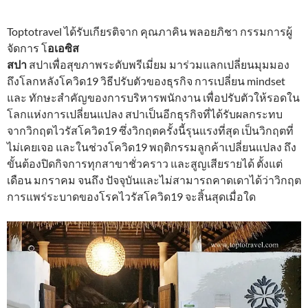
Toptotravel ได้รับเกียรติจาก คุณภาคิน พลอยภิชา กรรมการผู้
จัดการ โ
อเอซิส
สปา
สปาเพื่อสุขภาพระดับพรีเมี่ยม มาร่วมแลกเปลี่ยนมุมมอง
ถึงโลกหลังโควิด19 วิธีปรับตัวของธุรกิจ การเปลี่ยน mindset
และ ทักษะสำคัญของการบริหารพนักงาน เพื่อปรับตัวให้รอดใน
โลกแห่งการเปลี่ยนแปลง สปาเป็นอีกธุรกิจที่ได้รับผลกระทบ
จากวิกฤตไวรัสโควิด19 ซึ่งวิกฤตครั้งนี้รุนแรงที่สุด เป็นวิกฤตที่
ไม่เคยเจอ และในช่วงโควิด19 พฤติกรรมลูกค้าเปลี่ยนแปลง ถึง
ขั้นต้องปิดกิจการทุกสาขาชั่วคราว และสูญเสียรายได้ ตั้งแต่
เดือน มกราคม จนถึง ปัจจุบันและไม่สามารถคาดเดาได้ว่าวิกฤต
การแพร่ระบาดของโรคไวรัสโควิด19 จะสิ้นสุดเมื่อใด