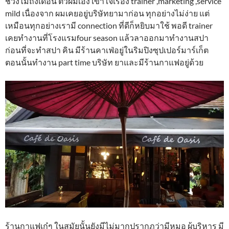
ช่วงไม่ถึงเดือน ตัวผมเอง เข้าใจเรื่อง trainer ,marketing ,service
mild เนื่องจาก ผมเคยอยู่บริษัทยามาก่อน ทุกอย่างไม่ง่าย แต่
เหมือนทุกอย่างเรามี connection ที่ดีก็หยิบมาใช้ พอดี trainer
เคยทำงานที่โรงแรมfour season แล้วลาออกมาทำงานสปา
ก่อนที่จะทำสปา คิน มีร้านคาเฟ่อยู่ในริมปิงซุปเปอร์มาร์เก็ต
ตอนนั้นทำงาน part time บริษัท ยาและมีร้านกาแฟอยู่ด้วย
ร้านกาแฟเก๋ๆ ในสมัยนั้นยังมีไม่มากปรากฏว่ามีหมอ ผู้บริหาร มี