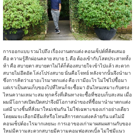
การออกแบบ รวมไปถึง เรื่องงานตกแต่ง คอนเซ็ปต์ที่คิดเสมอ
คือ ความรู้สึกผ่อนคลาย สบาย 1. คือ ต้องเข้ากับโสตประสาททั้ง
ห้า คือ สบายตา สบายตาไม่ได้ก็ต้องสบายใจ เข้าไปแล้ว สะดวก
สบายไม่อึดอัด โล่งโปร่งสบาย นั่นคือโจทย์ หลังจากนั้นจึงนำมา
ซึ่งการคิดว่าเอาอะไรมาตกแต่ง คือ เรามีอะไร ไม่ใช่ไปซื้อมา
แต่เราเป็นคนเก็บของไปที่ไหนก็จะซื้อมา อันไหนเหมาะกับตรง
ไหนความเหมาะสม ทุกครั้งที่เดินทางจะซื้อที่ชอบเก็บสะสม เมื่อ
ผมมีโอกาสเปิดเปิดสปาจึงมีโอกาสนำของที่ซื้อมานำมาตกแต่ง
แต่มี บางชิ้นที่สั่งมาใหม่เช่นกัน ไม่ใช่เฉพาะของเก่าอย่างเดียว
โดยผมจะเลือกมีธีมส์หรือโทนสีการตกแต่งคล้ายกัน แต่ไม่มี
คอนเซ็ปต์อะไรมากเลยนะ การเอาของเก่ามาผสมผสานกับของ
ใหม่มีความสะดวกสบายมีความคอมฟอสเทเบิ้ล ไม่ใช่มีแนว