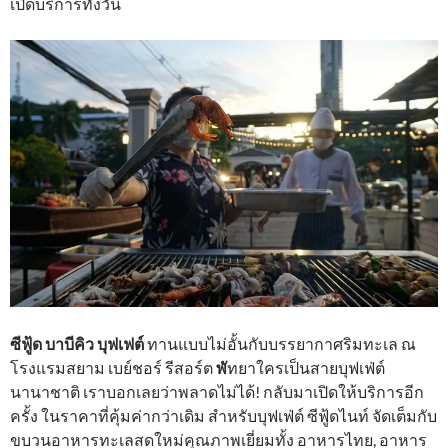
เปิดบริการทั้งวัน
ซีฟู้ด บาบีคิว บุฟเฟต์
ทานแบบไม่อั้นกับบรรยากาศริมทะเล ณ
โรงแรมสยาม เบย์ชอร์ รีสอร์ต
พั
ทยาใครเป็นสายบุฟเฟ่ต์
นานาชาติ เราบอกเลยว่าพลาดไม่ได้! กลับมาเปิดให้บริการอีก
ครั้ง ในราคาที่คุ้มค่ากว่าเดิม สำหรับบุฟเฟ่ต์ ซีฟู้ดไนท์ จัดเต็มกับ
ขบวนอาหารทะเลสดใหม่คุณภาพเยี่ยมทั้ง อาหารไทย, อาหาร