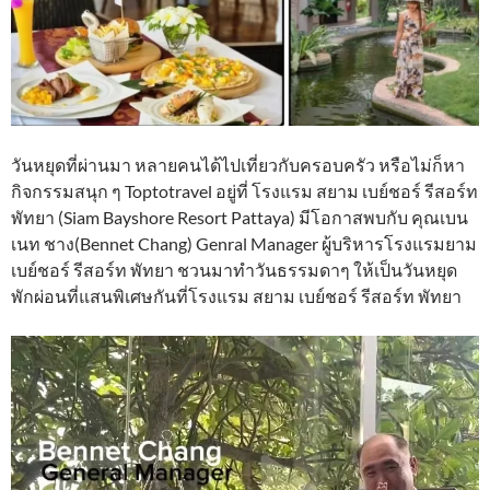
วันหยุดที่ผ่านมา หลายคนได้ไปเที่ยวกับครอบครัว หรือไม่ก็หา
กิจกรรมสนุก ๆ Toptotravel อยู่ที่ โรงแรม สยาม เบย์ชอร์ รีสอร์ท
พัทยา (Siam Bayshore Resort Pattaya) มีโอกาสพบกับ คุณเบน
เนท ชาง(Bennet Chang) Genral Manager ผู้บริหารโรงแรมยาม
เบย์ชอร์ รีสอร์ท พัทยา ชวนมาทำวันธรรมดาๆ ให้เป็นวันหยุด
พักผ่อนที่แสนพิเศษกันที่โรงแรม สยาม เบย์ชอร์ รีสอร์ท พัทยา