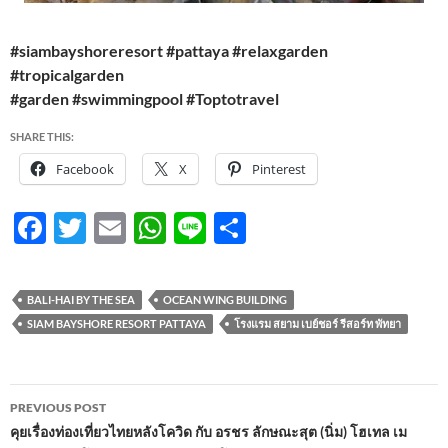
#siambayshoreresort #pattaya #relaxgarden
#tropicalgarden
#garden #swimmingpool #Toptotravel
SHARE THIS:
Facebook
X
Pinterest
F
T
E
W
Li
S
ac
w
m
h
n
h
e
itt
ail
at
e
ar
BALI-HAI BY THE SEA
OCEAN WING BUILDING
b
er
s
e
SIAM BAYSHORE RESORT PATTAYA
โรงแรม สยาม เบย์ชอร์ รีสอร์ท พัทยา
o
A
o
p
Post
PREVIOUS POST
k
p
navigation
คุยเรื่องท่องเที่ยวไทยหลังโควิด กับ อรชร ลักษณะสุต (นิ่ม) โฮเทล เม