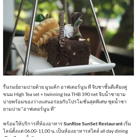
รื่นรมย์ยามบ่ายด้วย มูนเค้ก อาฟเตอร์นูน ที จิบชาชั้นดีเคียงคู่
ขนม High Tea set + twinning tea THB 390 net จิบน้ำชายาม
บ่ายพร้อมของว่างแสนอร่อยกับโปรโมชั่นสุดพิเศษ ชุดน้ำชา
ยามบ่าย “อาฟเตอร์นูน ที”
พร้อมให้บริการที่ห้องอาหาร
SunRise SunSet Restaurant
เริ่ม
ไลน์ตั้งแต่ 06.00-11.00 น. เป็นห้องอาหารสไตล์ all day dining