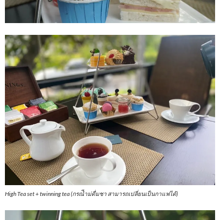
High Tea set + twinning tea (กรณีำม่ดื่มชา สามารถเปลี่ยนเป็นกาแฟได้)