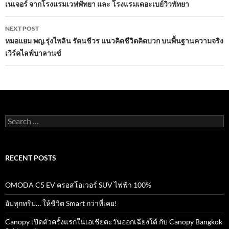
เนเจอร์ จากโรงแรมเวฟพัทยา และ โรงแรมเดอะเบย์วิวพัทยา
NEXT POST
หมอแยม พญ.รุ่งไพลิน รัตนชีวร แนวคิดชีวิตคิดบวก บนพื้นฐานความจริง
เวิร์คไลฟ์บาลานซ์
Search
for:
RECENT POSTS
OMODA C5 EV ครอสโอเวอร์ SUV ไฟฟ้า 100%
อัปทุกทริป… ให้ชีวิต Smart กว่าที่เคย!
Canopy เปิดตัวครั้งแรกในเอเชียตะวันออกเฉียงใต้ กับ Canopy Bangkok