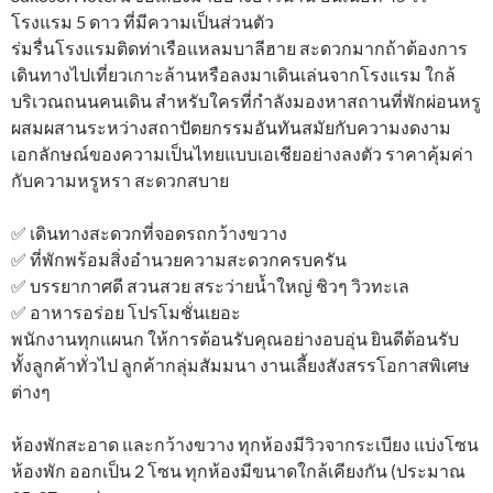
โรงแรม 5 ดาว ที่มีความเป็นส่วนตัว
ร่มรื่นโรงแรมติดท่าเรือแหลมบาลีฮาย สะดวกมากถ้าต้องการ
เดินทางไปเที่ยวเกาะล้านหรือลงมาเดินเล่นจากโรงแรม ใกล้
บริเวณถนนคนเดิน สำหรับใครที่กำลังมองหาสถานที่พักผ่อนหรู
ผสมผสานระหว่างสถาปัตยกรรมอันทันสมัยกับความงดงาม
เอกลักษณ์ของความเป็นไทยแบบเอเชียอย่างลงตัว ราคาคุ้มค่า
กับความหรูหรา สะดวกสบาย
✅️ เดินทางสะดวกที่จอดรถกว้างขวาง
✅️ ที่พักพร้อมสิ่งอำนวยความสะดวกครบครัน
✅️ บรรยากาศดี สวนสวย สระว่ายน้ำใหญ่ ชิวๆ วิวทะเล
✅️ อาหารอร่อย โปรโมชั่นเยอะ
พนักงานทุกแผนก ให้การต้อนรับคุณอย่างอบอุ่น ยินดีต้อนรับ
ทั้งลูกค้าทั่วไป ลูกค้ากลุ่มสัมมนา งานเลี้ยงสังสรรโอกาสพิเศษ
ต่างๆ
ห้องพักสะอาด และกว้างขวาง ทุกห้องมีวิวจากระเบียง แบ่งโซน
ห้องพัก ออกเป็น 2 โซน ทุกห้องมีขนาดใกล้เคียงกัน (ประมาณ