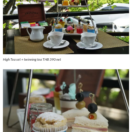
High Tea set + twinning tea THB 390 net