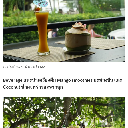
มะม่วงปั่น และ น้ำมะพร้าวสด
Beverage แนะนำเครื่องดื่ม Mango smoothies มะม่วงปั่น และ
Coconut น้ำมะพร้าวสดจากลูก