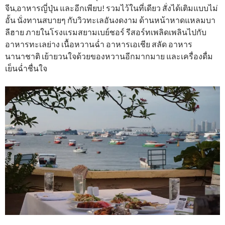
จีน,อาหารญี่ปุ่น และอีกเพียบ! รวมไว้ในที่เดียว สั่งได้เติมแบบไม่
อั้น นั่งทานสบายๆ กับวิวทะเลอันงดงาม ด้านหน้าหาดแหลมบา
ลีฮาย ภายในโรงแรมสยามเบย์ชอร์ รีสอร์ทเพลิดเพลินไปกับ
อาหารทะเลย่าง เนื้อหวานฉ่ำ อาหารเอเชีย สลัด อาหาร
นานาชาติ เย้ายวนใจด้วยของหวานอีกมากมาย และเครื่องดื่ม
เย็นฉ่ำชื่นใจ