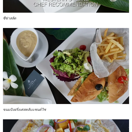
ซีซ่าสลัด
ขนมปังฝรั่งเศสคลับแซนด์วิช