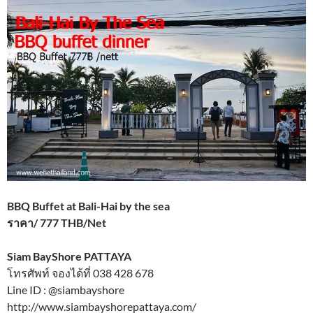
BBQ Buffet at Bali-Hai by the sea
ราคา/ 777 THB/Net
Siam BayShore PATTAYA
โทรศัพท์ จองได้ที่ 038 428 678
Line ID : @siambayshore
http://www.siambayshorepattaya.com/