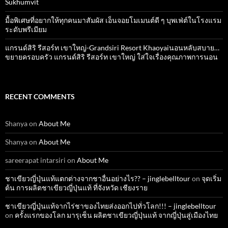
Sukhumvit
มื้อพิเศษที่อยากให้ทุกคนมาสัมผัส เอ็นจอยโมเมนต์ดี ๆ บุพเฟ่ต์ในโรงแรม
ระดับพรีเมียม
แกรนด์สิริ​ รีสอร์ท​ เขาใหญ่​-Grandsiri​ Resort​ Khaoyaiนอนหลับสบาย…
ขยายครอบครัว แกรนด์สิริ รีสอร์ท เขาใหญ่ ใส่ใจเรื่องคุณภาพการนอน
RECENT COMMENTS
Shanya
on
About Me
Shanya
on
About Me
sareerapat intarsiri
on
About Me
ชาเขียวญี่ปุ่นแท้แตกต่างจากชาอื่นอย่างไร?? – jinglebelltour
on
จุดเริ่ม
ต้น การผลิตชาเขียวญี่ปุ่นแท้ ที่จังหวัด เชียงราย
ชาเขียวญี่ปุ่นแท้จากไร่ชาของไทยส่งออกไปทั่วโลก!!! – jinglebelltour
on
ครั้งแรกของโลก มารุเซ็น ผลิตชาเขียวญี่ปุ่นแท้ จากญี่ปุ่นสู่เมืองไทย