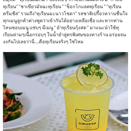
ทุเรียน” “ชาเขียวมัจฉะทุเรียน ” “ช็อกโกแลตทุเรียน ” “ทุเรียน
ครีมชีส” รวมถึง”ทุเรียนมะนาวโซดา” รสชาติเปรี้ยวหวานชื่นใจ
ทุกเมนูลูกค้าต่างพูดว่าเข้ากันได้อย่างเหลือเชื่อ และหากท่าน
ไหนชอบเมนู แซ่บๆ มีเมนู “ ยำทุเรียนกุ้งสด “ มาแนะนำใช้ทุ
เรียนห่ามๆเนื้อกรอบๆ ในน้ำยำสูตรพิเศษของทางร้าน อร่อยจน
งงกันไปเลยว่านี่….คือทุเรียนจริงๆ ใช่ไหม