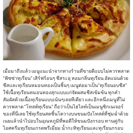
เมื่อมาถึงแล้ว เมนูแนะนำจากทางร้านที่ขายดีแบบไม่ควรพลาด
“พิซซ่าทุเรียน” เสิร์ฟร้อนๆ ชีสระอุ หอมกลิ่นทุเรียน อัดแน่นด้วย
ชีสและทุเรียนหมอนทองเป็นชิ้นๆ เมนูต่อมาเป็น”ทุเรียนอบชีส”
ใช้เนื้อทุเรียนหมอนทองสุกแบบแก่จัดผสมชีสเข้มข้น ทุกคำ
สัมผัสด้วยเนื้อทุเรียนแบบเน้นๆเลยทีเดียว และอีกหนึ่งเมนูที่ไม่
ควรพลาด “โทสต์ทุเรียน” ถือว่าเป็นไฮไลท์เป็นเมนูซิกเนเจอร์
ของที่นี่เลย ใช้ทุเรียนสดชิ้นโตวางบนขนมปังโทสต์ที่ชุ่มฉ่ำด้วย
เนยแล้วนำไปอบในอุณหภูมิที่พอดีให้ขนมปังกรอบ ทานคู่กับ
ไอศครีมทุเรียนเกรดพรีเมี่ยม น้ำกะทิทุเรียนและทุเรียนกรอบ