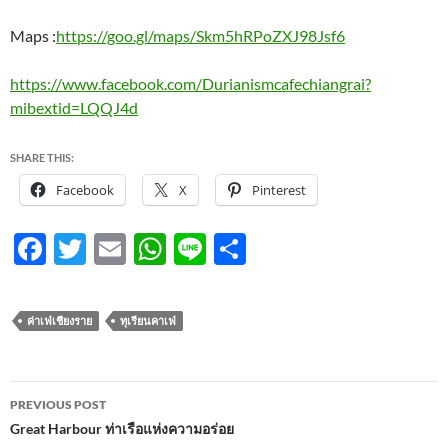
Maps :
https://goo.gl/maps/Skm5hRPoZXJ98Jsf6
https://www.facebook.com/Durianismcafechiangrai?
mibextid=LQQJ4d
SHARE THIS:
Facebook
X
Pinterest
F
T
E
W
Li
S
ac
w
m
h
n
h
e
itt
ail
at
e
ar
ค่าเฟ่เชียงราย
ทุเรียนคาเฟ่
b
er
s
e
o
A
Post
o
p
PREVIOUS POST
navigation
Great Harbour ท่าเรือแห่งความอร่อย
k
p