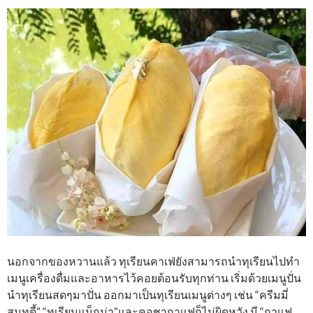
นอกจากของหวานแล้ว ทุเรียนคาเฟ่ยังสามารถนำทุเรียนไปทำ
เมนูเครื่องดื่มและอาหารไว้คอยต้อนรับทุกท่าน เริ่มด้วยเมนูปั่น
นำทุเรียนสดๆมาปั่น ออกมาเป็นทุเรียนเมนูต่างๆ เช่น “ครีมมี่
สมุทตี้” “ทุเรียนแม็กม่า”และคอชากาแฟก็ไม่ผิดหวัง มี “กาแฟ