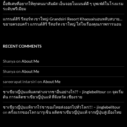
มื้อพิเศษที่อยากให้ทุกคนมาสัมผัส เอ็นจอยโมเมนต์ดี ๆ บุพเฟ่ต์ในโรงแรม
ระดับพรีเมียม
แกรนด์สิริ​ รีสอร์ท​ เขาใหญ่​-Grandsiri​ Resort​ Khaoyaiนอนหลับสบาย…
ขยายครอบครัว แกรนด์สิริ รีสอร์ท เขาใหญ่ ใส่ใจเรื่องคุณภาพการนอน
RECENT COMMENTS
Shanya
on
About Me
Shanya
on
About Me
sareerapat intarsiri
on
About Me
ชาเขียวญี่ปุ่นแท้แตกต่างจากชาอื่นอย่างไร?? – jinglebelltour
on
จุดเริ่ม
ต้น การผลิตชาเขียวญี่ปุ่นแท้ ที่จังหวัด เชียงราย
ชาเขียวญี่ปุ่นแท้จากไร่ชาของไทยส่งออกไปทั่วโลก!!! – jinglebelltour
on
ครั้งแรกของโลก มารุเซ็น ผลิตชาเขียวญี่ปุ่นแท้ จากญี่ปุ่นสู่เมืองไทย