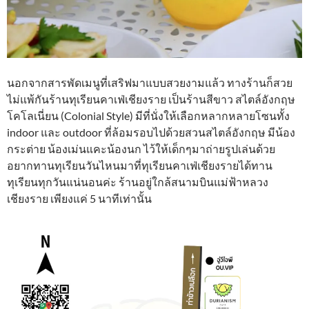
นอกจากสารพัดเมนูที่เสริฟมาแบบสวยงามแล้ว ทางร้านก็สวย
ไม่แพ้กันร้านทุเรียนคาเฟ่เชียงราย เป็นร้านสีขาว สไตล์อังกฤษ
โคโลเนี่ยน (Colonial Style) มีที่นั่งให้เลือกหลากหลายโซนทั้ง
indoor และ outdoor ที่ล้อมรอบไปด้วยสวนสไตล์อังกฤษ มีน้อง
กระต่าย น้องเม่นแคะน้องนก ไว้ให้เด็กๆมาถ่ายรูปเล่นด้วย
อยากทานทุเรียนวันไหนมาที่ทุเรียนคาเฟ่เชียงรายได้ทาน
ทุเรียนทุกวันแน่นอนค่ะ ร้านอยู่ใกล้สนามบินแม่ฟ้าหลวง
เชียงราย เพียงแค่ 5 นาทีเท่านั้น