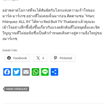
อย่าพลาดโอกาสที่จะได้สัมผัสกับโลกแห่งความเร้าใจของ
มาร์ค มาร์เกซ อย่างที่ไม่เคยเห็นมาก่อน ติดตามชม “Marc
Márquez: ALL IN” ได้ทาง Red Bull TV Thailand แล้วคุณจะ
เข้าใจอย่างลึกซึ้งยิ่งขึ้นเกี่ยวกับแรงผลักดันที่ไม่หยุดยั้งและจิต
วิญญาณที่ไม่ย่อท้อซึ่งเป็นตัวกำหนดเส้นทางสู่ความยิ่งใหญ่ขอ
งมาร์เกซ
SHARE THIS:
Facebook
X
Pinterest
F
T
E
W
Li
S
ac
w
m
h
n
h
e
itt
ail
at
e
ar
MARC MÁRQUEZ
b
er
s
e
o
A