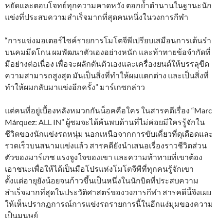
หยัดและตอบโจทย์ทุกความคาดหวัง ตอกย้ำตำนานในฐานะนัก
แข่งที่ประสบความสำเร็จมากที่สุดคนหนึ่งในวงการกีฬา
“การแข่งมอเตอร์ไซค์รายการโมโตจีพีเปรียบเสมือนการเต้นรำ
บนคมมีดโกน ผมพัฒนาตัวเองอย่างหนัก และท้าทายข้อจำกัดที่
มีอย่างต่อเนื่อง เพื่อจะผลักดันตัวเองและเครื่องยนต์ให้บรรลุขีด
ความสามารถสูงสุด มันเป็นสิ่งที่ทำให้ผมแตกต่าง และเป็นสิ่งที่
ทำให้ผมกลับมาแข่งอีกครั้ง” มาร์เกซกล่าว
แต่คนที่อยู่เบื้องหลังหมวกกันน็อคคือใคร ในสารคดีเรื่อง “Marc
Márquez: ALL IN” ผู้ชมจะได้ค้นพบด้านที่ไม่ค่อยมีใครรู้จักใน
ชีวิตของนักแข่งรถหนุ่ม นอกเหนือจากการขับเคี่ยวที่ดุเดือดและ
รวดเร็วบนสนามแข่งแล้ว สารคดียังนำเสนอเรื่องราวชีวิตส่วน
ตัวของมาร์เกซ แรงจูงใจของเขา และความท้าทายที่เขาต้อง
เอาชนะเพื่อให้ได้เป็นมือโปรแห่งโมโตจีพีที่ทุกคนรู้จักเขา
ตั้งแต่อายุยังน้อยจนก้าวขึ้นเป็นหนึ่งในนักบิดที่ประสบความ
สำเร็จมากที่สุดในประวัติศาสตร์ของวงการกีฬา สารคดีนี้จึงเผย
ให้เห็นปรากฏการณ์การแข่งรถรายการนี้ในอีกแง่มุมของความ
เป็นมนุษย์