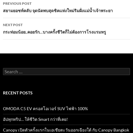
Post
o
p
PREVIOUS POST
navigation
สยามยอชท์คลับ จุดนัดพบสุดชิคแห่งใหม่ริมฝั่งแม่น้ำเจ้าพระยา
k
p
NEXT POST
กระท่อมน้อย..คอยรัก…บางครั้งชีวิตก็ไม่ต้องการโรงแรมหรู
Search
for:
RECENT POSTS
OMODA C5 EV ครอสโอเวอร์ SUV ไฟฟ้า 100%
อัปทุกทริป… ให้ชีวิต Smart กว่าที่เคย!
Canopy เปิดตัวครั้งแรกในเอเชียตะวันออกเฉียงใต้ กับ Canopy Bangkok