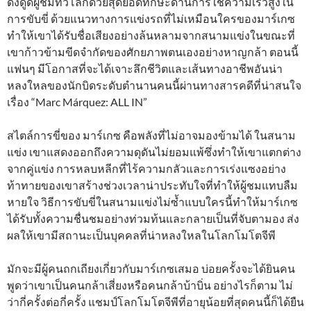
ดึงดูดผู้ชมทั่วโลกด้วยสุดยอดทักษะด้านการใช้ความเร็วสูงใน
การขับขี่ ด้วยแนวทางการแข่งรถที่ไม่เหมือนใครของมาร์เกซ
ทำให้เขาได้รับชื่อเสียงอย่างล้นหลามจากสนามแข่งในขณะที่
เขาก้าวข้ามขีดจำกัดของศักยภาพตนเองอย่างหาญกล้า ตอนนี้
แฟนๆ มีโอกาสที่จะได้เจาะลึกชีวิตและเส้นทางอาชีพอันน่า
หลงใหลของนักบิดระดับตำนานคนนี้ผ่านทางสารคดีที่น่าสนใจ
เรื่อง “Marc Márquez: ALL IN”
สไตล์การขี่ของ มาร์เกซ คือพลังที่ไม่อาจมองข้ามได้ ในสนาม
แข่ง เขาแสดงออกถึงความดุดันไม่ยอมแพ้ซึ่งทำให้เขาแตกต่าง
จากคู่แข่ง การหลบหลีกที่ไร้ความกลัวและการเร่งแซงอย่าง
ท้าทายของเขาสร้างช่วงเวลาน่าประทับใจที่ทำให้ผู้ชมแทบลืม
หายใจ วิธีการขับขี่ในสนามแข่งไม่ซ้ำแบบใครนี้ทำให้มาร์เกซ
ได้รับทั้งความชื่นชมอย่างท่วมท้นและกลายเป็นที่จับตามอง ส่ง
ผลให้เขามีสถานะเป็นบุคคลที่น่าหลงใหลในโลกโมโตจีพี
มักจะมีผู้คนถกเถียงเกี่ยวกับมาร์เกซเสมอ บ่อยครั้งจะได้ยินคน
พูดว่าเขาเป็นคนกล้าเสี่ยงหรือคนกล้าบ้าบิ่น อย่างไรก็ตาม ไม่
ว่ากี่ครั้งต่อกี่ครั้ง แชมป์โลกโมโตจีพีที่อายุน้อยที่สุดคนนี้ก็ได้ยืน