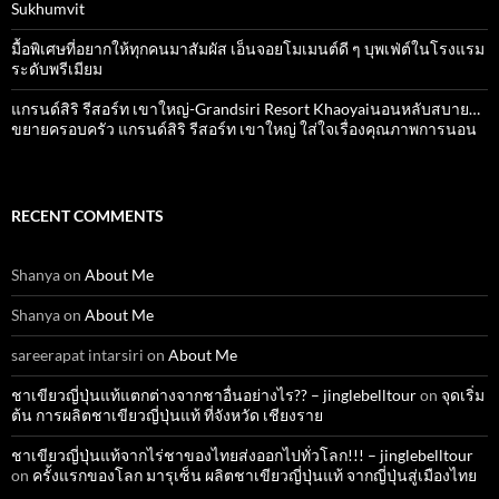
Sukhumvit
มื้อพิเศษที่อยากให้ทุกคนมาสัมผัส เอ็นจอยโมเมนต์ดี ๆ บุพเฟ่ต์ในโรงแรม
ระดับพรีเมียม
แกรนด์สิริ​ รีสอร์ท​ เขาใหญ่​-Grandsiri​ Resort​ Khaoyaiนอนหลับสบาย…
ขยายครอบครัว แกรนด์สิริ รีสอร์ท เขาใหญ่ ใส่ใจเรื่องคุณภาพการนอน
RECENT COMMENTS
Shanya
on
About Me
Shanya
on
About Me
sareerapat intarsiri
on
About Me
ชาเขียวญี่ปุ่นแท้แตกต่างจากชาอื่นอย่างไร?? – jinglebelltour
on
จุดเริ่ม
ต้น การผลิตชาเขียวญี่ปุ่นแท้ ที่จังหวัด เชียงราย
ชาเขียวญี่ปุ่นแท้จากไร่ชาของไทยส่งออกไปทั่วโลก!!! – jinglebelltour
on
ครั้งแรกของโลก มารุเซ็น ผลิตชาเขียวญี่ปุ่นแท้ จากญี่ปุ่นสู่เมืองไทย