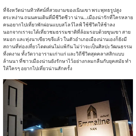
ที่จังหวัดน่านทิวทัศน์ที่สวยงามของเนินเขา พระพุทธรูปสูง
ตระหง่าน ถนนคนเดินที่มีชีวิตชีวา น่าน…เมืองน่ารักที่ใครหลาย
คนอยากไปเที่ยวพักผ่อนแบบสโลว์ไลฟ์ ใช้ชีวิตให้ช้าลง
นอกจากเราจะได้เที่ยวชมธรรมชาติที่ล้อมรอบด้วยขุนเขา สาย
หมอก และทุ่งนาเขียวขจีแล้ว ในตัวอำเภอเมืองน่านเองก็ยังมี
สถานที่ท่องเที่ยวโดดเด่นไม่แพ้กัน ไม่ว่าจะเป็นศิลปะวัฒนธรรม
ที่งดงาม ทั้งวัดวาอารามเก่าแก่ และวิถีชีวิตสุดคลาสสิกแบบ
ล้านนา ที่ชาวเมืองน่านยังรักษาไว้อย่างกลมกลืนกับยุคสมัย ทำ
ให้ใครๆ อยากไปเที่ยวน่านสักครั้ง