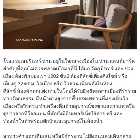
โรงแรมเอมรินทร์ น่าน อยู่ในใจกลางเมืองใน น่าน แลนด์มาร์ค
สำคัญที่คุณไม่ควรพลาดเมื่อมาที่นี่ ได้แก่ วัดภูมินทร์ และ ข่วง
เมือง ห้องพักของเรา 1202 ชั้น2 ห้องดีลักซ์เตียงคิงไซส์ หรือ
เตียงคู่ 32 ตร.ม. วิวเมือง หรือ วิวสวน เพิ่มพลังในห้อง
ดีลักซ์ ห้องพักตกแต่งภายในโดยได้รับอิทธิพลจากเมืองที่ร่ำรวย
ทางวัฒนธรรม มีหน้าต่างสูงจากพื้นจรดเพดานที่มองเห็นวิว
เมืองหรือวิวสวน ทำเครื่องดื่มด้วยอุปกรณ์ชงชาและกาแฟ หรือ
ดูข่าวจากทีวีจอแบน ที่พักยังมีอินเทอร์เน็ตไร้สาย ฟรี และ
ห้องน้ำในตัวพร้อมฝักบัวและอุปกรณ์ในห้องน้ำ
อาหารค่ำ ออกเดินเล่น หรือขี่จักรยาน ไปยังถนนคนเดินกลาง