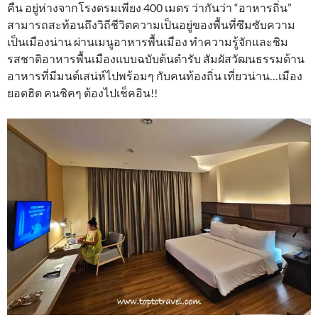
คืน อยู่ห่างจากโรงดรมเพียง 400 เมตร ว่ากันว่า “อาหารถิ่น”
สามารถสะท้อนถึงวิถีชีวิตความเป็นอยู่ของพื้นที่ซึมซับความ
เป็นเมืองน่าน ผ่านเมนูอาหารพื้นเมือง ทำความรู้จักและชิม
รสชาติอาหารพื้นเมืองแบบฉบับต้นตำรับ สัมผัสวัฒนธรรมด้าน
อาหารที่มีมนต์เสน่ห์ไปพร้อมๆ กับคนท้องถิ่น เที่ยวน่าน…เมือง
ยอดฮิต คนชิคๆ ต้องไปเช็คอิน!!