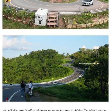
ถนนโค้งเลข 3 หรือ เส้นทางถนนหมายเลข 1081 ใน ตำบลอวน