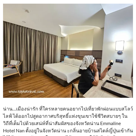
น่าน…เมืองน่ารัก ที่ใครหลายคนอยากไปเที่ยวพักผ่อนแบบสโลว์
ไลฟ์ ได้ออกไปสูดอากาศบริสุทธิ์แห่งขุนเขาใช้ชีวิตสบายๆ ใน
วิถีที่เต็มไปด้วยเสน่ห์ที่น่าสัมผัสของจังหวัดน่าน Emmaline
Hotel Nan ตั้งอยู่ในจังหวัดน่าน ะกลิ่นอายบ้านสไตล์ญี่ปุ่นเข้ากัน