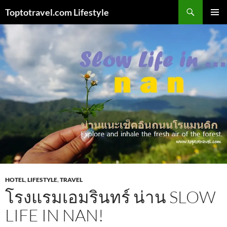
Skip
Search
Toptotravel.com Lifestyle
to
PRIMAR
content
MENU
HOTEL
,
LIFESTYLE
,
TRAVEL
โรงแรมเอมรินทร์ น่าน SLOW
LIFE IN NAN!