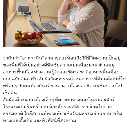
ว่ากันว่า “อาหารถิ่น” สามารถสะท้อนถึงวิถีชีวิตความเป็นอยู่
ของพื้นที่ได้เป็นอย่างดีซึมซับความเป็นเมืองน่าน ผ่านเมนู
อาหารพื้นเมือง ทำความรู้จักและชิมรสชาติอาหารพื้นเมือง
แบบฉบับต้นตำรับ สัมผัสวัฒนธรรมด้านอาหารที่มีมนต์เสน่ห์ไป
พร้อมๆ กับคนท้องถิ่น เที่ยวน่าน…เมืองยอดฮิต คนชิคๆต้องไป
เช็คอิน
สัมผัสเมืองน่าน เมืองเล็กๆ ที่ต่างคนต่างหลงไหล และพักที่
โรงแรมเอมรินทร์ น่าน ห้องพักร่วมสมัย รายล้อมไปด้วย
ธรรมชาติ ใกล้สถานที่ท่องเที่ยวเชิงวัฒนธรรม ร้านอาหารริม
ทางแบบดั้งเดิม และทิวทัศน์ที่สวยงาม