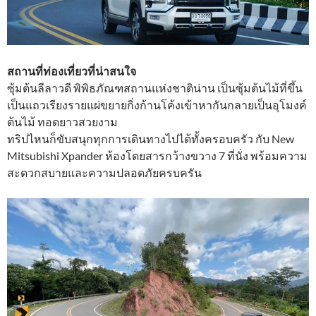
สถานที่ท่องเที่ยวที่น่าสนใจ
ซุ้มต้นลีลาวดี พิพิธภัณฑสถานแห่งชาติน่าน เป็นซุ้มต้นไม้ที่ขึ้น
เป็นแถวเรียงรายแผ่ขยายกิ่งก้านโค้งเข้าหากันกลายเป็นอุโมงค์
ต้นไม้ ทอดยาวสวยงาม
ทริปไหนก็ขับสนุกทุกการเดินทางไปได้ทั้งครอบครัว กับ New
Mitsubishi Xpander ห้องโดยสารกว้างขวาง 7 ที่นั่ง พร้อมความ
สะดวกสบายและความปลอดภัยครบครัน