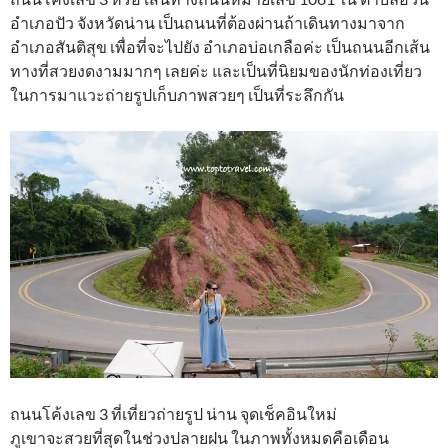
อำเภอปัว จังหวัดน่าน เป็นถนนที่ต้องผ่านถ้าเดินทางมาจาก
อำเภอสันติสุข เพื่อที่จะไปยัง อำเภอบ่อเกลือค่ะ เป็นถนนอีกเส้น
ทางที่สวยงดงามมากๆ เลยค่ะ และเป็นที่นิยมของนักท่องเที่ยว
ในการมาแวะถ่ายรูปเก็บภาพสวยๆ เป็นที่ระลึกกัน
ถนนโค้งเลข 3 ที่เที่ยวถ่ายรูป น่าน จุดเช็คอินใหม่
ภูเขาจะสวยที่สุดในช่วงปลายฝน ในภาพทั้งหมดคือเดือน