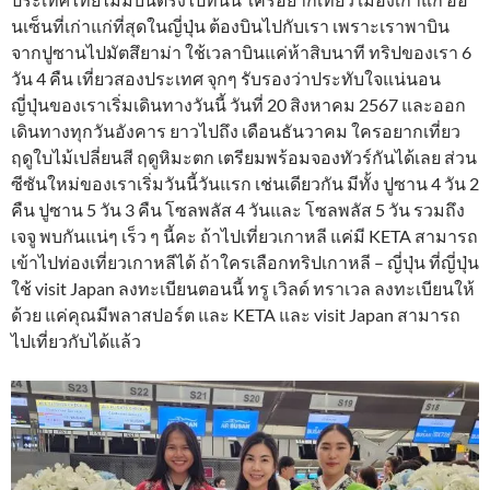
นเซ็นที่เก่าแก่ที่สุดในญี่ปุ่น ต้องบินไปกับเรา เพราะเราพาบิน
จากปูซานไปมัตสึยาม่า ใช้เวลาบินแค่ห้าสิบนาที ทริปของเรา 6
วัน 4 คืน เที่ยวสองประเทศ จุกๆ รับรองว่าประทับใจแน่นอน
ญี่ปุ่นของเราเริ่มเดินทางวันนี้ วันที่ 20 สิงหาคม 2567 และออก
เดินทางทุกวันอังคาร ยาวไปถึง เดือนธันวาคม ใครอยากเที่ยว
ฤดูใบไม้เปลี่ยนสี ฤดูหิมะตก เตรียมพร้อมจองทัวร์กันได้เลย ส่วน
ซีซันใหม่ของเราเริ่มวันนี้วันแรก เช่นเดียวกัน มีทั้ง ปูซาน 4 วัน 2
คืน ปูซาน 5 วัน 3 คืน โซลพลัส 4 วันและ โซลพลัส 5 วัน รวมถึง
เจจู พบกันแน่ๆ เร็ว ๆ นี้คะ ถ้าไปเที่ยวเกาหลี แค่มี KETA สามารถ
เข้าไปท่องเที่ยวเกาหลีได้ ถ้าใครเลือกทริปเกาหลี – ญี่ปุ่น ที่ญี่ปุ่น
ใช้ visit Japan ลงทะเบียนตอนนี้ ทรู เวิลด์ ทราเวล ลงทะเบียนให้
ด้วย แค่คุณมีพลาสปอร์ต และ KETA และ visit Japan สามารถ
ไปเที่ยวกับได้แล้ว