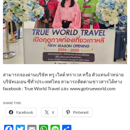
สามารถจองผ่านบริษัท ทรู เวิลด์ ทราเวล หรือ ตัวแทนจำหน่าย
บริษัทเอเยน ซีทั่วประเทศไทย สามารถติดตามข่าวสารได้ทาง
facebook : True World Travel และ www.gotrueworld.com
SHARE THIS:
Facebook
X
Pinterest
F
T
E
W
Li
S