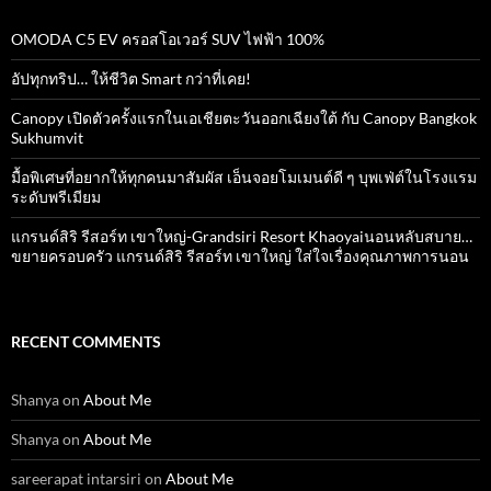
OMODA C5 EV ครอสโอเวอร์ SUV ไฟฟ้า 100%
อัปทุกทริป… ให้ชีวิต Smart กว่าที่เคย!
Canopy เปิดตัวครั้งแรกในเอเชียตะวันออกเฉียงใต้ กับ Canopy Bangkok
Sukhumvit
มื้อพิเศษที่อยากให้ทุกคนมาสัมผัส เอ็นจอยโมเมนต์ดี ๆ บุพเฟ่ต์ในโรงแรม
ระดับพรีเมียม
แกรนด์สิริ​ รีสอร์ท​ เขาใหญ่​-Grandsiri​ Resort​ Khaoyaiนอนหลับสบาย…
ขยายครอบครัว แกรนด์สิริ รีสอร์ท เขาใหญ่ ใส่ใจเรื่องคุณภาพการนอน
RECENT COMMENTS
Shanya
on
About Me
Shanya
on
About Me
sareerapat intarsiri
on
About Me