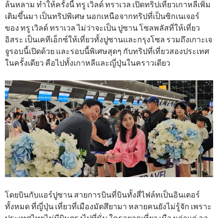
ล้นหลาม ทำให้ครั้งนี้ ทรู เวิลด์ ทราเวล เปิดทริปเที่ยวเกาหลีเพิ่ม
เติมขึ้นมา เป็นทริปพิเศษ นอกเหนือจากทริปที่เป็นซิกเนเจอร์
ของ ทรู เวิลด์ ทราเวล ไม่ว่าจะเป็น ปูซาน โซลพลัสที่ให้เที่ยว
อิสระ เป็นเคทีเอ็กซ์ให้เที่ยวทั้งปูซานและกรุงโซล รวมถึงเกาะเจ
จูรอบนี้เปิดด้วย และรอบนี้พิเศษสุดๆ กับทริปที่เที่ยวสองประเทศ
ในครั้งเดียว คือไปทั้งเกาหลีและญี่ปุ่นในคราวเดียว
โดยบินกับแอร์ปูซาน สายการบินที่บินทั้งสี่ไฟล์ทเป็นอินเตอร์
ทั้งหมด ที่ญี่ปุ่น เที่ยวที่เมืองมัตสึยามา หลายคนยังไม่รู้จัก เพราะ
ประเทศไทยไม่มีบินตรงไปที่นั่น ใครอยากเที่ยว เมืองเก่าแก่ ออ