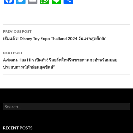
ac
w
m
h
n
h
e
itt
ail
at
e
ar
b
er
s
e
Post
PREVIOUS POST
o
A
navigation
เริ่มแล้ว! Disney Toy Expo Thailand 2024 วันแรกสุดคึกคัก
o
p
NEXT POST
k
p
Aviyana Hua Hin เปิดตัว! รีสอร์ทใหม่ริมชายหาดชะอำพร้อมมอบ
ประสบการณ์พักผ่อนสุดชิลล์”
Search
for:
RECENT POSTS