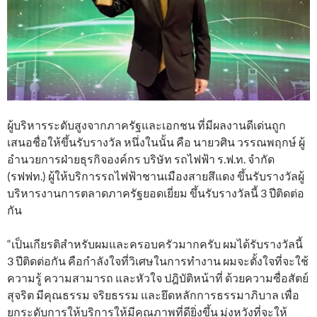
ผู้บริหารระดับสูงจากภาครัฐและเอกชน ที่มีผลงานดีเด่นถูก
เสนอชื่อให้ขึ้นรับรางวัล หนึ่งในนั้น คือ นายวศิน วรรณพฤกษ์ ผู้
อำนวยการฝ่ายธุรกิจองค์กร บริษัท รถไฟฟ้า ร.ฟ.ท. จำกัด
(รฟฟท.) ผู้ให้บริการรถไฟฟ้าชานเมืองสายสึแดง ขึ้นรับรางวัลผู้
บริหารงานการตลาดภาครัฐยอดเยี่ยม ขึ้นรับรางวัลนี้ 3 ปีติดต่อ
กัน
“เป็นเกียรติสำหรับผมและครอบครัวมากครับ ผมได้รับรางวัลนี้
3 ปีติดต่อกัน คือกำลังใจที่วิเศษในการทำงาน ผมจะตั้งใจที่จะใช้
ความรู้ ความสามารถ และหัวใจ ปฎิบัติหน้าที่ ด้วยความซื่อสัตย์
สุจริต มีคุณธรรม จริยธรรม และยึดหลักการธรรมาภิบาล เพื่อ
ยกระดับการให้บริการให้มีคุณภาพที่ดียิ่งขึ้น มุ่งหวังที่จะให้