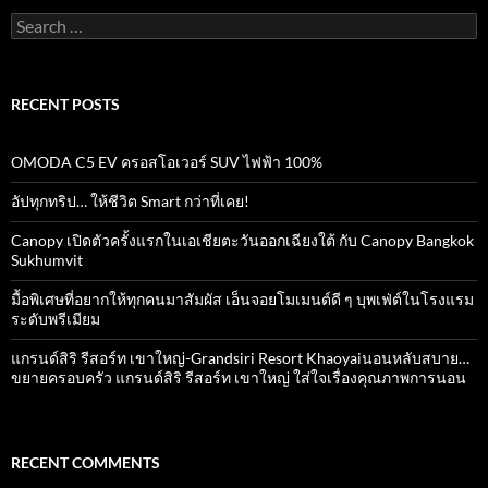
Search
for:
RECENT POSTS
OMODA C5 EV ครอสโอเวอร์ SUV ไฟฟ้า 100%
อัปทุกทริป… ให้ชีวิต Smart กว่าที่เคย!
Canopy เปิดตัวครั้งแรกในเอเชียตะวันออกเฉียงใต้ กับ Canopy Bangkok
Sukhumvit
มื้อพิเศษที่อยากให้ทุกคนมาสัมผัส เอ็นจอยโมเมนต์ดี ๆ บุพเฟ่ต์ในโรงแรม
ระดับพรีเมียม
แกรนด์สิริ​ รีสอร์ท​ เขาใหญ่​-Grandsiri​ Resort​ Khaoyaiนอนหลับสบาย…
ขยายครอบครัว แกรนด์สิริ รีสอร์ท เขาใหญ่ ใส่ใจเรื่องคุณภาพการนอน
RECENT COMMENTS