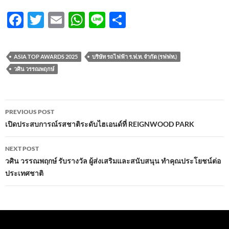
F
T
E
W
Li
S
ac
w
m
h
n
h
e
itt
ail
at
e
ar
ASIA TOP AWARDS 2025
บริษัท รถไฟฟ้า ร.ฟ.ท. จำกัด (รฟฟท.)
b
er
s
e
วศิน วรรณพฤกษ์
o
A
o
p
Post
PREVIOUS POST
k
p
navigation
เปิดประสบการณ์รสชาติระดับไฮเอนด์ที่ REIGNWOOD PARK
NEXT POST
วศิน วรรณพฤกษ์ รับรางวัล ผู้ส่งเสริมและสนับสนุน ทำคุณประโยชน์ต่อ
ประเทศชาติ