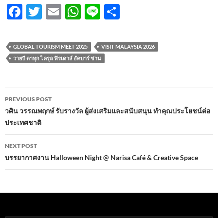
F
T
E
W
Li
S
ac
w
m
h
n
h
e
itt
ail
at
e
ar
GLOBAL TOURISM MEET 2025
VISIT MALAYSIA 2026
b
er
s
e
วายบี ดาทุก ไครุล ฟิรเดาส์ อัคบาร์ ข่าน
o
A
o
p
Post
PREVIOUS POST
k
p
navigation
วศิน วรรณพฤกษ์ รับรางวัล ผู้ส่งเสริมและสนับสนุน ทำคุณประโยชน์ต่อ
ประเทศชาติ
NEXT POST
บรรยากาศงาน Halloween Night @ Narisa Café & Creative Space