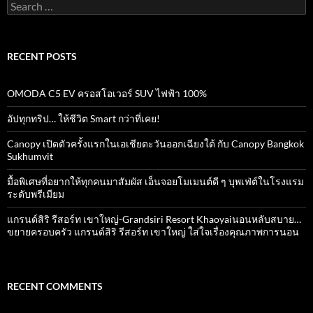
Search
for:
RECENT POSTS
OMODA C5 EV ครอสโอเวอร์ SUV ไฟฟ้า 100%
อัปทุกทริป… ให้ชีวิต Smart กว่าที่เคย!
Canopy เปิดตัวครั้งแรกในเอเชียตะวันออกเฉียงใต้ กับ Canopy Bangkok
Sukhumvit
มื้อพิเศษที่อยากให้ทุกคนมาสัมผัส เอ็นจอยโมเมนต์ดี ๆ บุพเฟ่ต์ในโรงแรม
ระดับพรีเมียม
แกรนด์สิริ​ รีสอร์ท​ เขาใหญ่​-Grandsiri​ Resort​ Khaoyaiนอนหลับสบาย…
ขยายครอบครัว แกรนด์สิริ รีสอร์ท เขาใหญ่ ใส่ใจเรื่องคุณภาพการนอน
RECENT COMMENTS