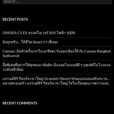
for:
RECENT POSTS
OMODA C5 EV ครอสโอเวอร์ SUV ไฟฟ้า 100%
อัปทุกทริป… ให้ชีวิต Smart กว่าที่เคย!
Canopy เปิดตัวครั้งแรกในเอเชียตะวันออกเฉียงใต้ กับ Canopy Bangkok
Sukhumvit
มื้อพิเศษที่อยากให้ทุกคนมาสัมผัส เอ็นจอยโมเมนต์ดี ๆ บุพเฟ่ต์ในโรงแรม
ระดับพรีเมียม
แกรนด์สิริ​ รีสอร์ท​ เขาใหญ่​-Grandsiri​ Resort​ Khaoyaiนอนหลับสบาย…
ขยายครอบครัว แกรนด์สิริ รีสอร์ท เขาใหญ่ ใส่ใจเรื่องคุณภาพการนอน
RECENT COMMENTS