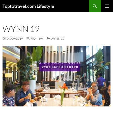
Skip
Search
Toptotravel.com Lifestyle
to
PRIMAR
content
MENU
WYNN 19
04/09/2019
700 × 394
WYNN 19