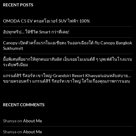
RECENT POSTS
OMODA C5 EV ครอสโอเวอร์ SUV ไฟฟ้า 100%
อัปทุกทริป… ให้ชีวิต Smart กว่าที่เคย!
Canopy เปิดตัวครั้งแรกในเอเชียตะวันออกเฉียงใต้ กับ Canopy Bangkok
Sukhumvit
มื้อพิเศษที่อยากให้ทุกคนมาสัมผัส เอ็นจอยโมเมนต์ดี ๆ บุพเฟ่ต์ในโรงแรม
ระดับพรีเมียม
แกรนด์สิริ​ รีสอร์ท​ เขาใหญ่​-Grandsiri​ Resort​ Khaoyaiนอนหลับสบาย…
ขยายครอบครัว แกรนด์สิริ รีสอร์ท เขาใหญ่ ใส่ใจเรื่องคุณภาพการนอน
RECENT COMMENTS
Shanya
on
About Me
Shanya
on
About Me