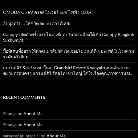
OMODA C5 EV ครอสโอเวอร์ SUV ไฟฟ้า 100%
อัปทุกทริป… ให้ชีวิต Smart กว่าที่เคย!
Canopy เปิดตัวครั้งแรกในเอเชียตะวันออกเฉียงใต้ กับ Canopy Bangkok
Sukhumvit
มื้อพิเศษที่อยากให้ทุกคนมาสัมผัส เอ็นจอยโมเมนต์ดี ๆ บุพเฟ่ต์ในโรงแรม
ระดับพรีเมียม
แกรนด์สิริ​ รีสอร์ท​ เขาใหญ่​-Grandsiri​ Resort​ Khaoyaiนอนหลับสบาย…
ขยายครอบครัว แกรนด์สิริ รีสอร์ท เขาใหญ่ ใส่ใจเรื่องคุณภาพการนอน
RECENT COMMENTS
Shanya
on
About Me
Shanya
on
About Me
sareerapat intarsiri
on
About Me