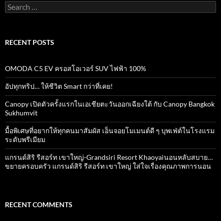
Search
for:
RECENT POSTS
OMODA C5 EV ครอสโอเวอร์ SUV ไฟฟ้า 100%
อัปทุกทริป… ให้ชีวิต Smart กว่าที่เคย!
Canopy เปิดตัวครั้งแรกในเอเชียตะวันออกเฉียงใต้ กับ Canopy Bangkok
Sukhumvit
มื้อพิเศษที่อยากให้ทุกคนมาสัมผัส เอ็นจอยโมเมนต์ดี ๆ บุพเฟ่ต์ในโรงแรม
ระดับพรีเมียม
แกรนด์สิริ​ รีสอร์ท​ เขาใหญ่​-Grandsiri​ Resort​ Khaoyaiนอนหลับสบาย…
ขยายครอบครัว แกรนด์สิริ รีสอร์ท เขาใหญ่ ใส่ใจเรื่องคุณภาพการนอน
RECENT COMMENTS