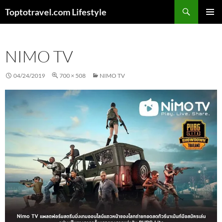
Skip
Search
Toptotravel.com Lifestyle
to
PRIMAR
content
MENU
NIMO TV
04/24/2019
700 × 508
NIMO TV