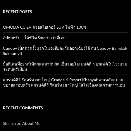
RECENT POSTS
OMODA C5 EV ครอสโอเวอร์ SUV ไฟฟ้า 100%
อัปทุกทริป… ให้ชีวิต Smart กว่าที่เคย!
Canopy เปิดตัวครั้งแรกในเอเชียตะวันออกเฉียงใต้ กับ Canopy Bangkok
Sukhumvit
มื้อพิเศษที่อยากให้ทุกคนมาสัมผัส เอ็นจอยโมเมนต์ดี ๆ บุพเฟ่ต์ในโรงแรม
ระดับพรีเมียม
แกรนด์สิริ​ รีสอร์ท​ เขาใหญ่​-Grandsiri​ Resort​ Khaoyaiนอนหลับสบาย…
ขยายครอบครัว แกรนด์สิริ รีสอร์ท เขาใหญ่ ใส่ใจเรื่องคุณภาพการนอน
RECENT COMMENTS
Shanya
on
About Me