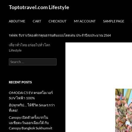
Skip
Search
Toptotravel.com Lifestyle
to
content
ABOUT ME
CART
CHECKOUT
MY ACCOUNT
SAMPLE PAGE
รฟฟท. รับรางวัลองค์กรคุณธรรมต้นแบบโดดเด่น ประจำปีงบประมาณ 2564
เที่ยวทั่วไทย อร่อยไปทั่วโลก
Lifestyle
Search
for:
RECENT POSTS
OMODA C5 EV ครอสโอเวอร์
SUV ไฟฟ้า 100%
อัปทุกทริป… ให้ชีวิต Smart กว่า
ที่เคย!
Canopy เปิดตัวครั้งแรกใน
เอเชียตะวันออกเฉียงใต้ กับ
Canopy Bangkok Sukhumvit