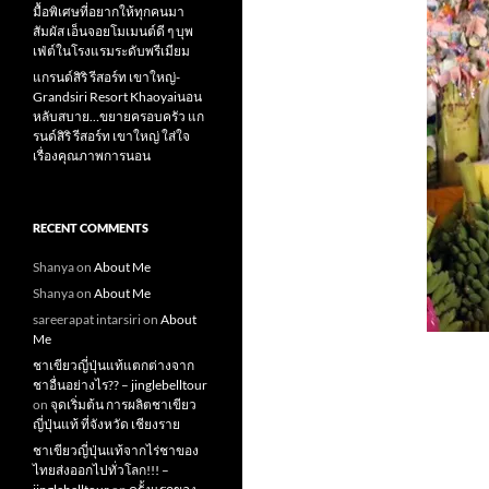
มื้อพิเศษที่อยากให้ทุกคนมา
สัมผัส เอ็นจอยโมเมนต์ดี ๆ บุพ
เฟ่ต์ในโรงแรมระดับพรีเมียม
แกรนด์สิริ​ รีสอร์ท​ เขาใหญ่​-
Grandsiri​ Resort​ Khaoyaiนอน
หลับสบาย…ขยายครอบครัว แก
รนด์สิริ รีสอร์ท เขาใหญ่ ใส่ใจ
เรื่องคุณภาพการนอน
RECENT COMMENTS
Shanya
on
About Me
Shanya
on
About Me
sareerapat intarsiri
on
About
Me
ชาเขียวญี่ปุ่นแท้แตกต่างจาก
ชาอื่นอย่างไร?? – jinglebelltour
on
จุดเริ่มต้น การผลิตชาเขียว
ญี่ปุ่นแท้ ที่จังหวัด เชียงราย
ชาเขียวญี่ปุ่นแท้จากไร่ชาของ
ไทยส่งออกไปทั่วโลก!!! –