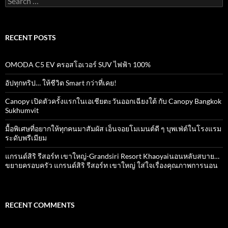
for:
RECENT POSTS
OMODA C5 EV ครอสโอเวอร์ SUV ไฟฟ้า 100%
อัปทุกทริป… ให้ชีวิต Smart กว่าที่เคย!
Canopy เปิดตัวครั้งแรกในเอเชียตะวันออกเฉียงใต้ กับ Canopy Bangkok
Sukhumvit
มื้อพิเศษที่อยากให้ทุกคนมาสัมผัส เอ็นจอยโมเมนต์ดี ๆ บุพเฟ่ต์ในโรงแรม
ระดับพรีเมียม
แกรนด์สิริ​ รีสอร์ท​ เขาใหญ่​-Grandsiri​ Resort​ Khaoyaiนอนหลับสบาย…
ขยายครอบครัว แกรนด์สิริ รีสอร์ท เขาใหญ่ ใส่ใจเรื่องคุณภาพการนอน
RECENT COMMENTS