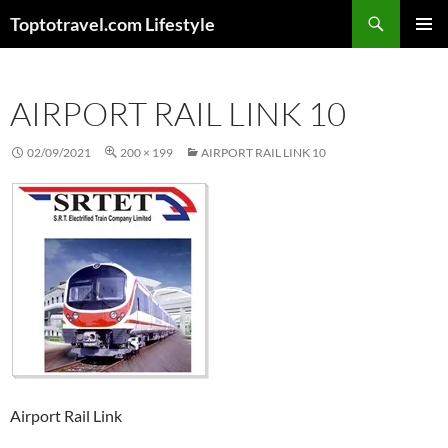
Skip
Search
Toptotravel.com Lifestyle
to
PRIMAR
content
MENU
AIRPORT RAIL LINK 10
02/09/2021
200 × 199
AIRPORT RAIL LINK 10
Airport Rail Link