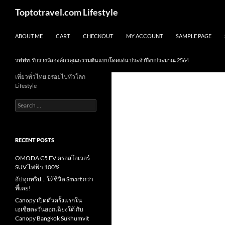
Skip
Search
Toptotravel.com Lifestyle
to
content
ABOUT ME
CART
CHECKOUT
MY ACCOUNT
SAMPLE PAGE
รฟฟท. รับรางวัลองค์กรคุณธรรมต้นแบบโดดเด่น ประจำปีงบประมาณ 2564
เที่ยวทั่วไทย อร่อยไปทั่วโลก
Lifestyle
Search
for:
RECENT POSTS
OMODA C5 EV ครอสโอเวอร์
SUV ไฟฟ้า 100%
อัปทุกทริป… ให้ชีวิต Smart กว่า
ที่เคย!
Canopy เปิดตัวครั้งแรกใน
เอเชียตะวันออกเฉียงใต้ กับ
Canopy Bangkok Sukhumvit