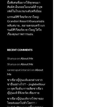
มื้อพิเศษที่อยากให้ทุกคนมา
สัมผัส เอ็นจอยโมเมนต์ดี ๆ บุพ
เฟ่ต์ในโรงแรมระดับพรีเมียม
แกรนด์สิริ​ รีสอร์ท​ เขาใหญ่​-
Grandsiri​ Resort​ Khaoyaiนอน
หลับสบาย…ขยายครอบครัว แก
รนด์สิริ รีสอร์ท เขาใหญ่ ใส่ใจ
เรื่องคุณภาพการนอน
RECENT COMMENTS
Shanya
on
About Me
Shanya
on
About Me
sareerapat intarsiri
on
About
Me
ชาเขียวญี่ปุ่นแท้แตกต่างจาก
ชาอื่นอย่างไร?? – jinglebelltour
on
จุดเริ่มต้น การผลิตชาเขียว
ญี่ปุ่นแท้ ที่จังหวัด เชียงราย
ชาเขียวญี่ปุ่นแท้จากไร่ชาของ
ไทยส่งออกไปทั่วโลก!!! –