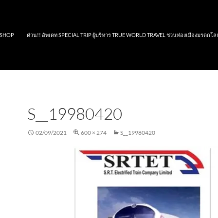
SHOP
ด่วน!! อัพเดท SPECIAL TRIP ผู้บริหาร TRUE WORLD TRAVEL ชวนท่องเมืองมรดกโล
S__19980420
02/09/2021
600 × 274
S__19980420