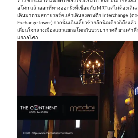
ทาง ขับรถมาที่นี่จอดรถของโรงแรมได่ สะดวกมากลงสถา
อโศก แล้วออกที่ทางออกฝั่งที่เชื่อมกับ MRTแต่ไม่ต้องเดิ
เดินมาตามสกายวอร์คแล้วเดินลงตรงตึก Interchange (ตร
Exchange tower) จากนั้นเดินเลี้ยวซ้ายอีกนิดเดียวก็ถึงแล้
เลี่ยนใจกลางเมืองแถวแยกอโศกกับบรรยากาศดี ยามค่ำคืน 
แยกอโศก