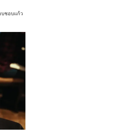
แอบชอบแก้ว