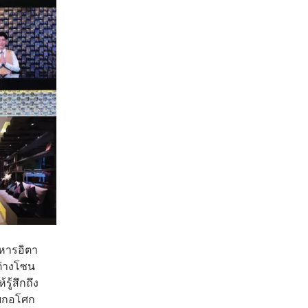
าหารอิตา
ต่างโซน
รู้สึกถึง
แยกอโศก