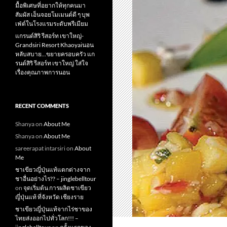
มื้อพิเศษที่อยากให้ทุกคนมา
สัมผัส เอ็นจอยโมเมนต์ดี ๆ บุพ
เฟ่ต์ในโรงแรมระดับพรีเมียม
แกรนด์สิริ​ รีสอร์ท​ เขาใหญ่​-
Grandsiri​ Resort​ Khaoyaiนอน
หลับสบาย…ขยายครอบครัว แก
รนด์สิริ รีสอร์ท เขาใหญ่ ใส่ใจ
เรื่องคุณภาพการนอน
RECENT COMMENTS
Shanya
on
About Me
Shanya
on
About Me
sareerapat intarsiri
on
About
Me
ชาเขียวญี่ปุ่นแท้แตกต่างจาก
ชาอื่นอย่างไร?? – jinglebelltour
on
จุดเริ่มต้น การผลิตชาเขียว
ญี่ปุ่นแท้ ที่จังหวัด เชียงราย
ชาเขียวญี่ปุ่นแท้จากไร่ชาของ
ไทยส่งออกไปทั่วโลก!!! –