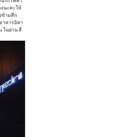
นีรถไฟฟ้า
นลงนะคะให้
งข้ามตึก
ว อาหารอิตา
ในย่าน สี่