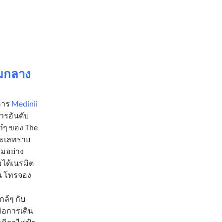
ามกลาง
หาร
Medinii
ารอันดับ
ก๋ๆ ของ The
 ทะเลทราย
รมอย่าง
มได้เนรมิต
ืน โทรจอง
ล้ๆ กับ
่อการเดิน