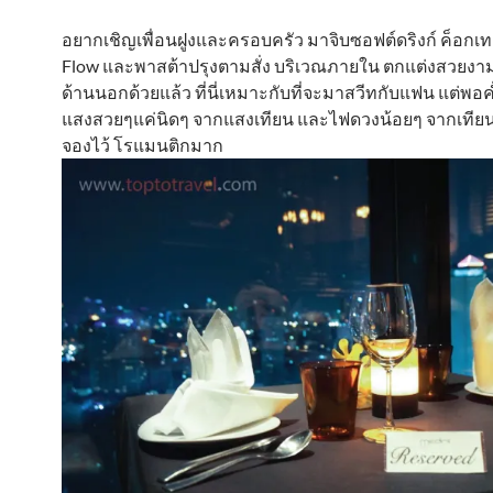
อยากเชิญเพื่อนฝูงและครอบครัว มาจิบซอฟต์ดริงก์ ค็อกเ
Flow และพาสต้าปรุงตามสั่ง บริเวณภายใน ตกแต่งสวยงา
ด้านนอกด้วยแล้ว ที่นี่เหมาะกับที่จะมาสวีทกับแฟน แต่พอค่ำ
แสงสวยๆแค่นิดๆ จากแสงเทียน และไฟดวงน้อยๆ จากเทียนที
จองไว้ โรแมนติกมาก