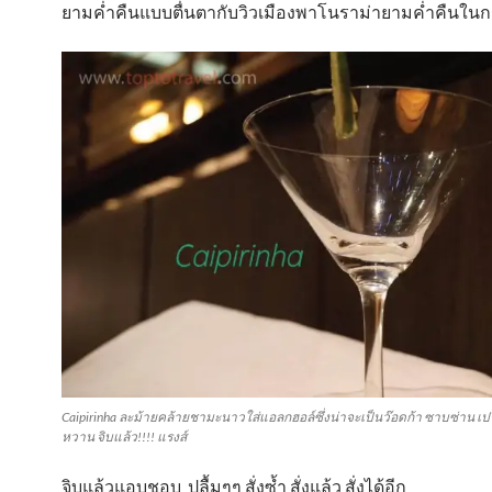
ยามค่ำคืนแบบตื่นตากับวิวเมืองพาโนราม่ายามค่ำคืนในก
Caipirinha ละม้ายคล้ายชามะนาวใส่แอลกฮอล์ซึ่งน่าจะเป็นว๊อดก้า ซาบซ่าน เปร
หวาน จิบแล้ว!!!! แรงส์
จิบแล้วแอบชอบ ปลื้มๆๆ สั่งซ้ำ สั่งแล้ว สั่งได้อีก