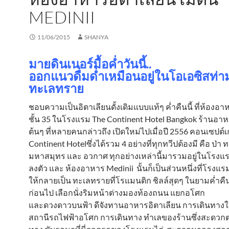
MEDINII
11/06/2015
SHANYA
มายดินเนอร์มื้อค่ำวันนี้..
ออกแนวดื่มด่ำเหมือนอยู่ในโอเอซิสท่
ทะเลทราย
ชอบความเป็นอิตาเลียนดั้งเดิมแบบแท้ๆ ค่ำคืนนี้ ที่ห้องอา
ชั้น 35 ในโรงแรม The Continent Hotel Bangkok ร้านอาห
ต้นๆ ที่หลายคนกล่าวถึง เปิดใหม่ไปเมื่อปี 2556 คอนเซปต์เ
Continent Hotelซึ่งได้รวม 4 อย่างที่ทุกทวีปต้องมี คือ ป่า
มหาสมุทร และ อวกาศ ทุกอย่างเหล่านี้มารวมอยู่ในโรงแ
ลงตัว และ ห้องอาหาร Medinii นั้นก็เป็นส่วนหนึ่งที่โรงแร
ให้กลายเป็น ทะเลทรายที่โรแมนติก ชิลล์สุดๆ ในยามค่ำค
ก่อนไป เลือกนั่งริมหน้าต่างมองท้องถนน แยกอโศก
และดวงดาวบนฟ้า ดีจังทานอาหารอิตาเลียน การเดินทางใก
สถานีรถไฟฟ้าอโศก การเดินทาง ทำเลของร้านซึ่งสะดวกต