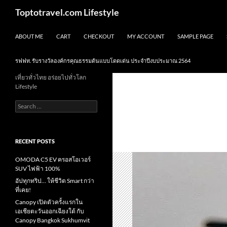
Skip
Search
Toptotravel.com Lifestyle
to
content
ABOUT ME
CART
CHECKOUT
MY ACCOUNT
SAMPLE PAGE
รฟฟท. รับรางวัลองค์กรคุณธรรมต้นแบบโดดเด่น ประจำปีงบประมาณ 2564
เที่ยวทั่วไทย อร่อยไปทั่วโลก
Lifestyle
Search
for:
RECENT POSTS
OMODA C5 EV ครอสโอเวอร์
SUV ไฟฟ้า 100%
อัปทุกทริป… ให้ชีวิต Smart กว่า
ที่เคย!
Canopy เปิดตัวครั้งแรกใน
เอเชียตะวันออกเฉียงใต้ กับ
Canopy Bangkok Sukhumvit