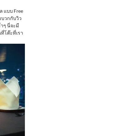
ทล แบบ Free
มบวกกับวิว
ๆ นี่จะมี
่โต๊ะที่เรา